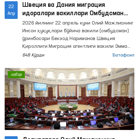
Швеция ва Дания миграция
22
идоралари вакиллари Омбудсман
Апр
офисига ташриф буюрди
2026 йилнинг 22 апрель куни Олий Мажлиснинг
Инсон ҳуқуқлари бўйича вакили (омбудсман)
ўринбосари Бекзод Нариманов Швеция
Қироллиги Миграция агентлиги вакили Эмма
Шимичич ҳамда Дания Иммиграция хизмати
648 Кўрди
Батафсил
катта маслаҳатчиси Алекс Хеммингсен билан
учрашди.
хабар