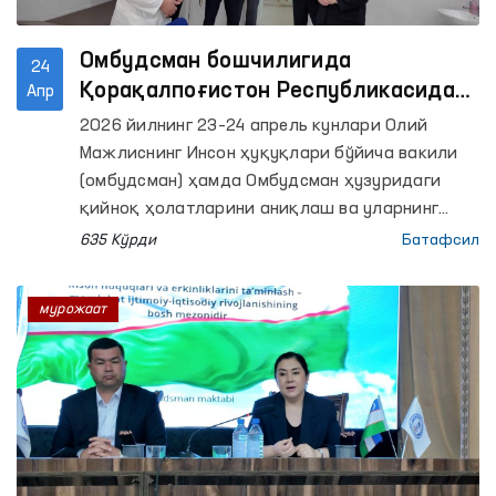
Омбудсман бошчилигида
24
Қорақалпоғистон Республикасидаги
Апр
қатор ёпиқ муассасаларга
2026 йилнинг 23–24 апрель кунлари Олий
мониторинг ташрифлари амалга
Мажлиснинг Инсон ҳуқуқлари бўйича вакили
оширилди
(омбудсман) ҳамда Омбудсман ҳузуридаги
қийноқ ҳолатларини аниқлаш ва уларнинг
олдини олиш бўйича жамоатчилик гуруҳлари
635 Кўрди
Батафсил
томонидан Қорақалпоғистон
Республикасидаги қатор ҳаракатланиш
мурожаат
эркинлиги чекланган шахслар сақланадиган
ёпиқ муассасаларга мониторинг ташрифлари
амалга оширилди. Жараёнларда оммавий
ахборот воситалари вакиллари ҳам иштирок
этди.