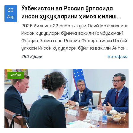
Ўзбекистон ва Россия ўртасида
23
инсон ҳуқуқларини ҳимоя қилиш
Апр
соҳасидаги ҳамкорлик масалалари
2026 йилнинг 22 апрель куни Олий Мажлиснинг
муҳокама қилинди
Инсон ҳуқуқлари бўйича вакили (омбудсман)
Феруза Эшматова Россия Федерацияси Олтой
ўлкаси Инсон ҳуқуқлари бўйича вакили Антон
Васильев билан учрашди.
780 Кўрди
Батафсил
хабар