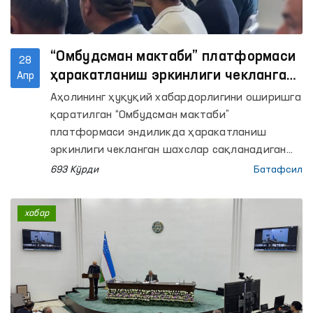
“Омбудсман мактаби” платформаси
28
ҳаракатланиш эркинлиги чекланган
Апр
шахслар сақланадиган ёпиқ
Аҳолининг ҳуқуқий хабардорлигини оширишга
муассасаларда ўтказилмоқда
қаратилган “Омбудсман мактаби”
платформаси эндиликда ҳаракатланиш
эркинлиги чекланган шахслар сақланадиган
ёпиқ муассасаларда ҳам ташкил этилмоқда.
693 Кўрди
Батафсил
хабар