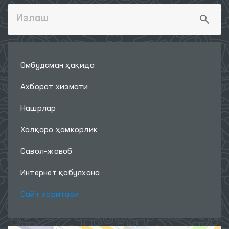
Омбудсман ҳақида
Ахборот хизмати
Нашрлар
Халқаро ҳамкорлик
Савол-жавоб
Интернет қабулхона
Сайт харитаси