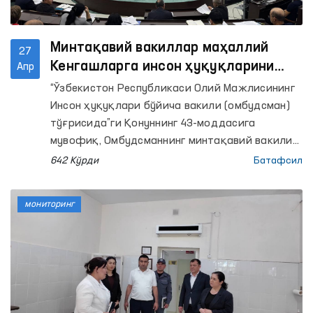
Минтақавий вакиллар маҳаллий
27
Кенгашларга инсон ҳуқуқларини
Апр
ҳимоя қилиш ҳолати юзасидан
“Ўзбекистон Республикаси Олий Мажлисининг
маъруза тақдим этди
Инсон ҳуқуқлари бўйича вакили (омбудсман)
тўғрисида”ги Қонуннинг 43-моддасига
мувофиқ, Омбудсманнинг минтақавий вакили
ҳудудда инсон ҳуқуқлари, эркинликлари ва
642 Кўрди
Батафсил
қонуний манфаатларини ҳимоя қилиш ҳолати
тўғрисида Омбудсман билан келишилган
мониторинг
ҳолда ҳар йили тегишинча Қорақалпоғистон
Республикаси Жўқорғи Кенгесига, халқ
депутатлари вилоятлар ва Тошкент шаҳар
Кенгашларига маъруза тақдим этади.