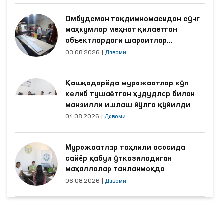
Омбудсман тақдимномасидан сўнг
маҳкумлар меҳнат қилаётган
объектлардаги шароитлар
яхшиланди
03.08.2026
|
Давоми
Қашқадарёда мурожаатлар кўп
келиб тушаётган ҳудудлар билан
манзилли ишлаш йўлга қўйилди
04.08.2026
|
Давоми
Мурожаатлар таҳлили асосида
сайёр қабул ўтказиладиган
маҳаллалар танланмоқда
06.08.2026
|
Давоми