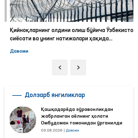
Қийноқларнинг олдини олиш бўйича Ўзбекистон
сиёсати ва унинг натижалари ҳақида
экспертлар қандай фикрда?
Давоми
‹
›
Долзарб янгиликлар
Қашқадарёда зўравонликдан
жабрланган аёлнинг ҳолати
Омбудсман томонидан ўрганилди
03.08.2026
|
Давоми