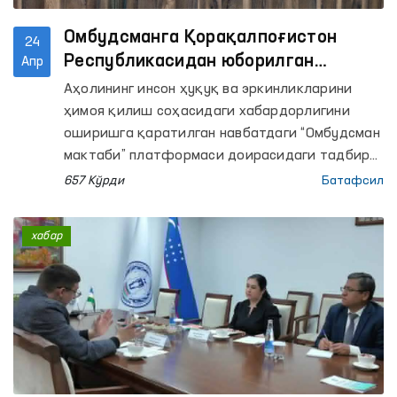
Омбудсманга Қорақалпоғистон
24
Республикасидан юборилган
Апр
мурожаатларда қандай масалалар
Аҳолининг инсон ҳуқуқ ва эркинликларини
кўтарилган?
ҳимоя қилиш соҳасидаги хабардорлигини
оширишга қаратилган навбатдаги “Омбудсман
мактаби” платформаси доирасидаги тадбир
Қорақалпоғистон Республикасида ташкил
657 Кўрди
Батафсил
этилмоқда.
хабар