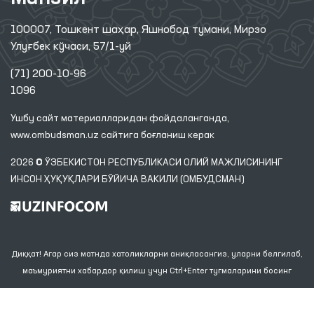
100007, Тошкент шаҳар, Яшнобод тумани, Мирзо
Улуғбек кўчаси, 57/1-уй
(71) 200-10-96
1096
Ушбу сайт материалларидан фойдаланганда,
www.ombudsman.uz
сайтига боғланиш керак
2026 © ЎЗБЕКИСТОН РЕСПУБЛИКАСИ ОЛИЙ МАЖЛИСИНИНГ
ИНСОН ҲУҚУҚЛАРИ БЎЙИЧА ВАКИЛИ (ОМБУДСМАН)
Диққат! Агар сиз матнда хатоликларни аниқласангиз, уларни белгилаб,
маъмуриятни хабардор қилиш учун Ctrl+Enter тугмаларини босинг