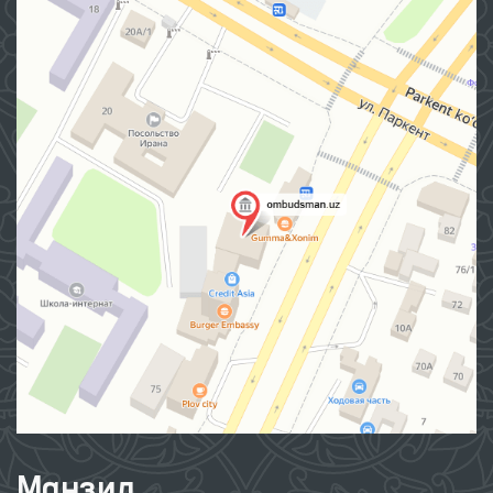
Манзил