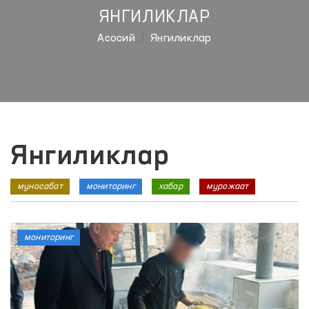
ЯНГИЛИКЛАР
Aсосий
Янгиликлар
Янгиликлар
муносабат
мониторинг
хабар
мурожаат
мониторинг