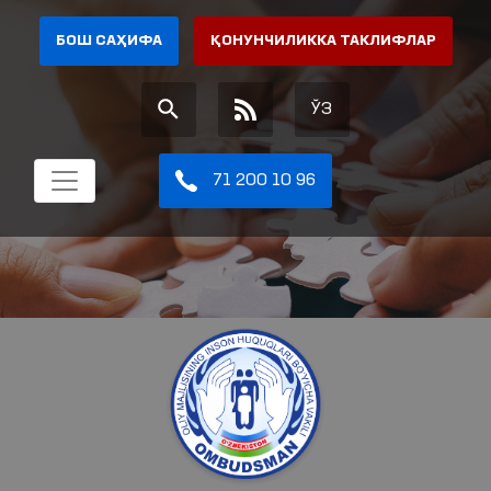
БОШ САҲИФА
ҚОНУНЧИЛИККА ТАКЛИФЛАР
ЎЗ
71 200 10 96