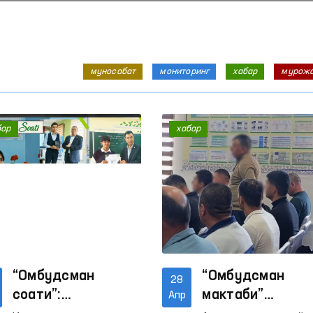
муносабат
мониторинг
хабар
мурож
бар
хабар
“Омбудсман
“Омбудсман
28
соати”:
мактаби”
Апр