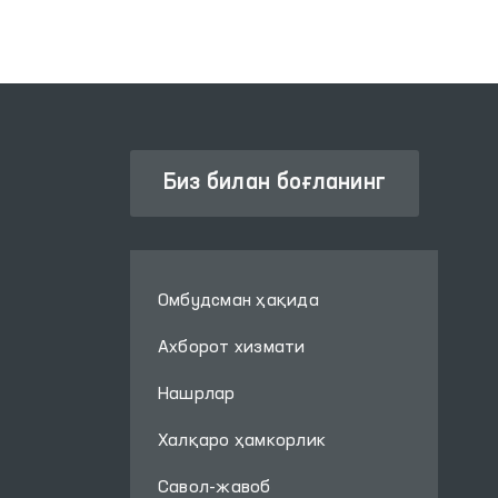
ҳолатида бўлган
шахсларга тиббий
ёрдам кўрсатиш
туманлараро тиббий
ёрдам кўрсатиш
пунктларига
(ҳушёрхона)
Биз билан боғланинг
мониторинг
ташрифлари амалга
оширилди.
Омбудсман ҳақида
Ахборот хизмати
Нашрлар
Халқаро ҳамкорлик
Савол-жавоб