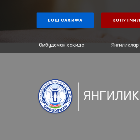
БОШ САҲИФА
ҚОНУНЧИЛ
Омбудсман ҳақида
Янгиликлар
ЯНГИЛИК