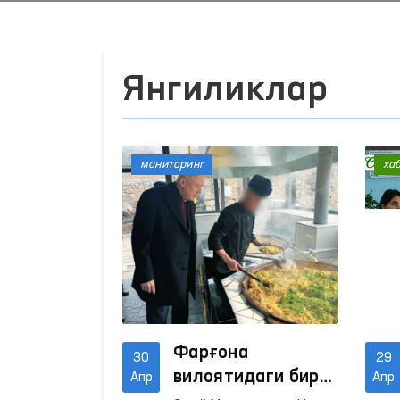
Янгиликлар
мониторинг
ха
Фарғона
30
29
вилоятидаги бир
Апр
Апр