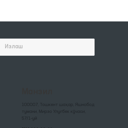
Манзил
100007, Тошкент шаҳар, Яшнобод
тумани, Мирзо Улуғбек кўчаси,
57/1-уй