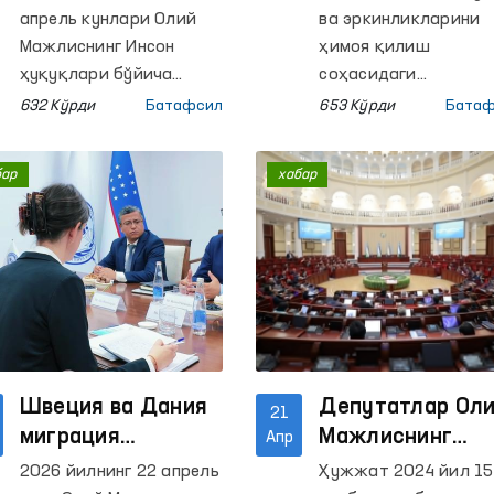
Республикасидаги
юборилган
апрель кунлари Олий
ва эркинликларини
қатор ёпиқ
мурожаатларда
Мажлиснинг Инсон
ҳимоя қилиш
муассасаларга
ҳуқуқлари бўйича
қандай масала
соҳасидаги
вакили (омбудсман)
хабардорлигини
мониторинг
кўтарилган?
632 Кўрди
Батафсил
653 Кўрди
Батаф
ҳамда Омбудсман
оширишга қаратилг
ташрифлари
ҳузуридаги қийноқ
навбатдаги “Омбудс
амалга оширилди
бар
хабар
ҳолатларини аниқлаш
мактаби” платформ
ва уларнинг олдини
доирасидаги тадби
олиш бўйича
Қорақалпоғистон
жамоатчилик
Республикасида
гуруҳлари томонидан
ташкил этилмоқда.
Қорақалпоғистон
Республикасидаги
қатор ҳаракатланиш
эркинлиги чекланган
Швеция ва Дания
Депутатлар Ол
21
шахслар сақланадиган
миграция
Мажлиснинг
Апр
ёпиқ муассасаларга
идоралари
Инсон ҳуқуқлар
2026 йилнинг 22 апрель
Ҳужжат 2024 йил 15
мониторинг