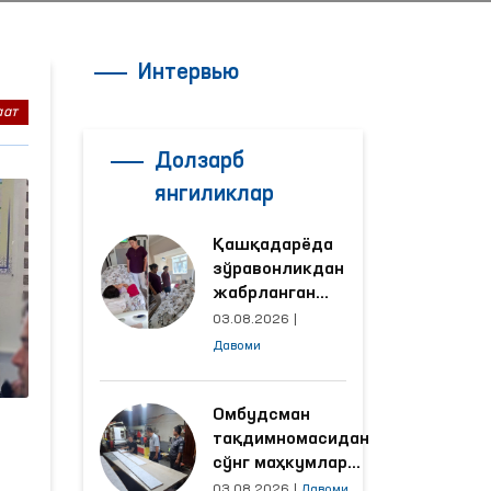
Интервью
аат
Долзарб
янгиликлар
Қашқадарёда
зўравонликдан
жабрланган
аёлнинг ҳолати
03.08.2026
|
Омбудсман
Давоми
томонидан
ўрганилди
Омбудсман
тақдимномасидан
сўнг маҳкумлар
меҳнат қилаётган
03.08.2026
|
Давоми