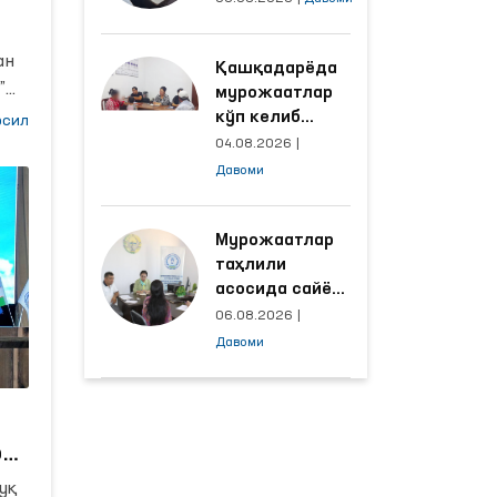
объектлардаги
шароитлар
ан
Қашқадарёда
яхшиланди
”
мурожаатлар
кўп келиб
сил
тушаётган
04.08.2026
|
ҳудудлар
Давоми
билан
манзилли
ган
ишлаш йўлга
Мурожаатлар
қўйилди
таҳлили
да.
асосида сайёр
қабул
06.08.2026
|
ўтказиладиган
Давоми
маҳаллалар
танланмоқда
он
ан
уқ