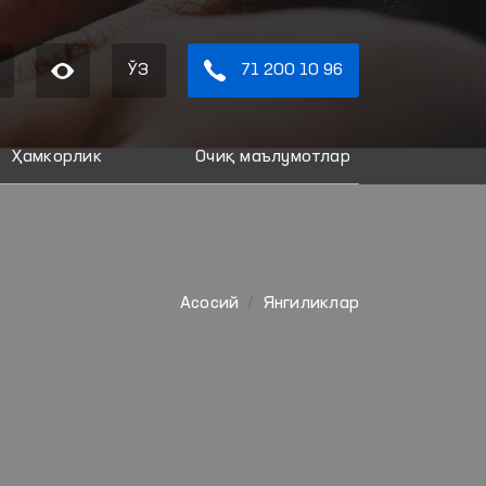
ЎЗ
71 200 10 96
Ҳамкорлик
Очиқ маълумотлар
Aсосий
Янгиликлар