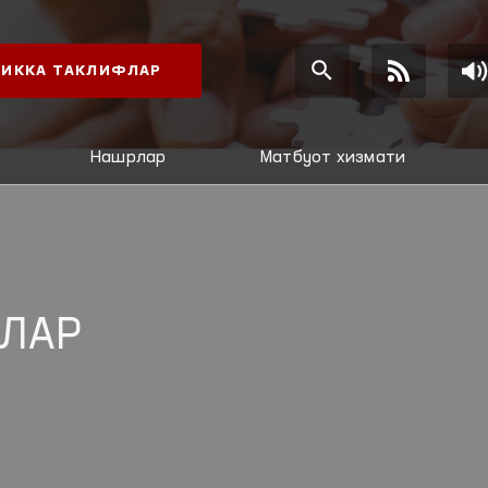
ИККА ТАКЛИФЛАР
Нашрлар
Матбуот хизмати
ЛАР