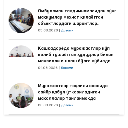
Омбудсман тақдимномасидан сўнг
маҳкумлар меҳнат қилаётган
объектлардаги шароитлар
яхшиланди
03.08.2026
|
Давоми
Қашқадарёда мурожаатлар кўп
келиб тушаётган ҳудудлар билан
манзилли ишлаш йўлга қўйилди
04.08.2026
|
Давоми
Мурожаатлар таҳлили асосида
сайёр қабул ўтказиладиган
маҳаллалар танланмоқда
06.08.2026
|
Давоми