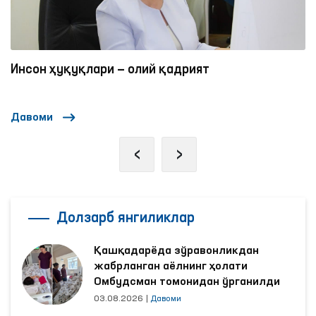
Инсон ҳуқуқлари — олий қадрият
Давоми
‹
›
Долзарб янгиликлар
Қашқадарёда зўравонликдан
жабрланган аёлнинг ҳолати
Омбудсман томонидан ўрганилди
03.08.2026
|
Давоми