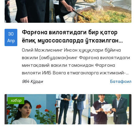
Фарғона вилоятидаги бир қатор
30
ёпиқ муассасаларда ўтказилган
Апр
мониторинг ташрифларида қатор
Олий Мажлиснинг Инсон ҳуқуқлари бўйича
камчиликлар аниқланди —
вакили (омбудсман)нинг Фарғона вилоятидаги
Омбудсман
минтақавий вакили томонидан Фарғона
вилояти ИИБ Вояга етмаганларга ижтимоий-
ҳуқуқий ёрдам кўрсатиш, шунингдек Муайян
964 Кўрди
Батафсил
яшаш жойига эга бўлмаган шахсларни
реабилитация қилиш марказлари (вилоят ИИБ
хабар
РЭМ) ҳамда Маъмурий қамоққа олинган
шахсларни қабул қилиш ва сақлаш учун
мўлжалланган махсус қабулхона (Махсус
қабулхона), Фарғона ва Қўқон шаҳарлари,
Ўзбекистон, Олтиариқ ва Қува туманлари ИИБ