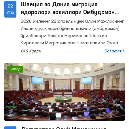
Швеция ва Дания миграция
22
идоралари вакиллари Омбудсман
Апр
офисига ташриф буюрди
2026 йилнинг 22 апрель куни Олий Мажлиснинг
Инсон ҳуқуқлари бўйича вакили (омбудсман)
ўринбосари Бекзод Нариманов Швеция
Қироллиги Миграция агентлиги вакили Эмма
Шимичич ҳамда Дания Иммиграция хизмати
648 Кўрди
Батафсил
катта маслаҳатчиси Алекс Хеммингсен билан
учрашди.
хабар