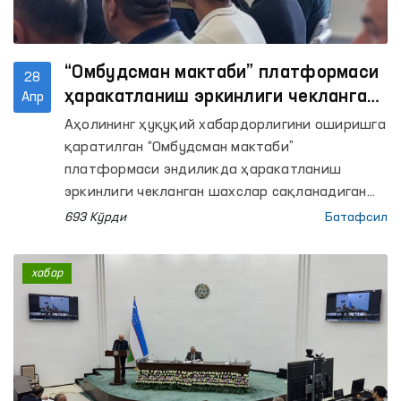
“Омбудсман мактаби” платформаси
28
ҳаракатланиш эркинлиги чекланган
Апр
шахслар сақланадиган ёпиқ
Аҳолининг ҳуқуқий хабардорлигини оширишга
муассасаларда ўтказилмоқда
қаратилган “Омбудсман мактаби”
платформаси эндиликда ҳаракатланиш
эркинлиги чекланган шахслар сақланадиган
ёпиқ муассасаларда ҳам ташкил этилмоқда.
693 Кўрди
Батафсил
хабар