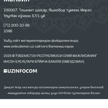
100007, Тошкент шаҳар, Яшнобод тумани, Мирзо
Улуғбек кўчаси, 57/1-уй
(71) 200-10-96
1096
Ушбу сайт материалларидан фойдаланганда,
www.ombudsman.uz
сайтига боғланиш керак
2026 © ЎЗБЕКИСТОН РЕСПУБЛИКАСИ ОЛИЙ МАЖЛИСИНИНГ
ИНСОН ҲУҚУҚЛАРИ БЎЙИЧА ВАКИЛИ (ОМБУДСМАН)
Диққат! Агар сиз матнда хатоликларни аниқласангиз, уларни белгилаб,
маъмуриятни хабардор қилиш учун Ctrl+Enter тугмаларини босинг