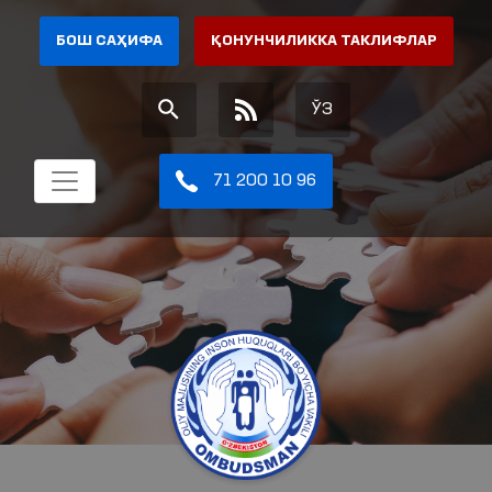
БОШ САҲИФА
ҚОНУНЧИЛИККА ТАКЛИФЛАР
ЎЗ
71 200 10 96