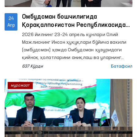
Омбудсман бошчилигида
24
Қорақалпоғистон Республикасидаги
Апр
қатор ёпиқ муассасаларга
2026 йилнинг 23–24 апрель кунлари Олий
мониторинг ташрифлари амалга
Мажлиснинг Инсон ҳуқуқлари бўйича вакили
оширилди
(омбудсман) ҳамда Омбудсман ҳузуридаги
қийноқ ҳолатларини аниқлаш ва уларнинг
олдини олиш бўйича жамоатчилик гуруҳлари
637 Кўрди
Батафсил
томонидан Қорақалпоғистон
Республикасидаги қатор ҳаракатланиш
мурожаат
эркинлиги чекланган шахслар сақланадиган
ёпиқ муассасаларга мониторинг ташрифлари
амалга оширилди. Жараёнларда оммавий
ахборот воситалари вакиллари ҳам иштирок
этди.