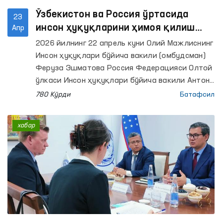
Ўзбекистон ва Россия ўртасида
23
инсон ҳуқуқларини ҳимоя қилиш
Апр
соҳасидаги ҳамкорлик масалалари
2026 йилнинг 22 апрель куни Олий Мажлиснинг
муҳокама қилинди
Инсон ҳуқуқлари бўйича вакили (омбудсман)
Феруза Эшматова Россия Федерацияси Олтой
ўлкаси Инсон ҳуқуқлари бўйича вакили Антон
Васильев билан учрашди.
780 Кўрди
Батафсил
хабар