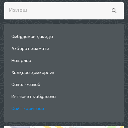
Омбудсман ҳақида
Ахборот хизмати
Нашрлар
Халқаро ҳамкорлик
Савол-жавоб
Интернет қабулхона
Сайт харитаси