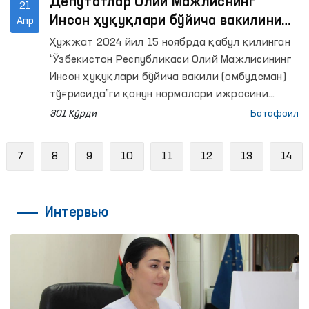
Депутатлар Олий Мажлиснинг
21
Инсон ҳуқуқлари бўйича вакилининг
Апр
Омбудсман фаолиятини янада
Ҳужжат 2024 йил 15 ноябрда қабул қилинган
самарали ташкил этишга
“Ўзбекистон Республикаси Олий Мажлисининг
қаратилган қонунчилик таклифини
Инсон ҳуқуқлари бўйича вакили (омбудсман)
кўриб чиқмоқда.
тўғрисида”ги қонун нормалари ижросини
амалда самарали таъминлашга қаратилган.
301 Кўрди
Батафсил
Мазкур қонунда Омбудсманга қўшимча
ваколатлар ва таъсир чоралари берилган эди.
evious
7
8
9
10
11
12
13
14
Интервью