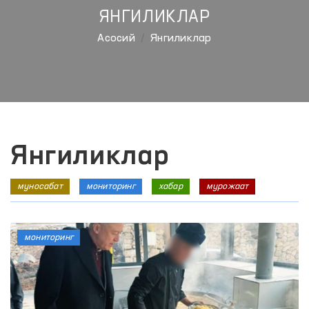
ЯНГИЛИКЛАР
Aсосий
Янгиликлар
Янгиликлар
муносабат
мониторинг
хабар
мурожаат
мониторинг