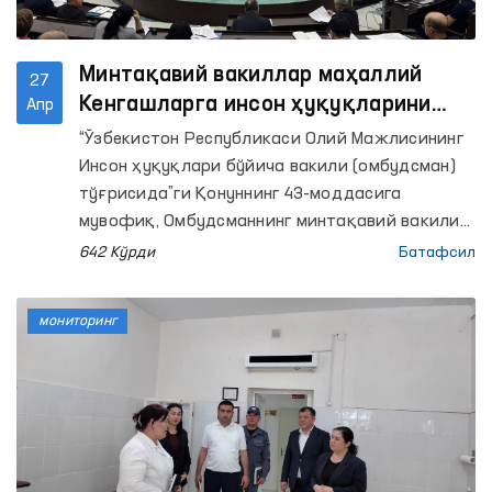
Минтақавий вакиллар маҳаллий
27
Кенгашларга инсон ҳуқуқларини
Апр
ҳимоя қилиш ҳолати юзасидан
“Ўзбекистон Республикаси Олий Мажлисининг
маъруза тақдим этди
Инсон ҳуқуқлари бўйича вакили (омбудсман)
тўғрисида”ги Қонуннинг 43-моддасига
мувофиқ, Омбудсманнинг минтақавий вакили
ҳудудда инсон ҳуқуқлари, эркинликлари ва
642 Кўрди
Батафсил
қонуний манфаатларини ҳимоя қилиш ҳолати
тўғрисида Омбудсман билан келишилган
мониторинг
ҳолда ҳар йили тегишинча Қорақалпоғистон
Республикаси Жўқорғи Кенгесига, халқ
депутатлари вилоятлар ва Тошкент шаҳар
Кенгашларига маъруза тақдим этади.