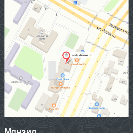
Манзил