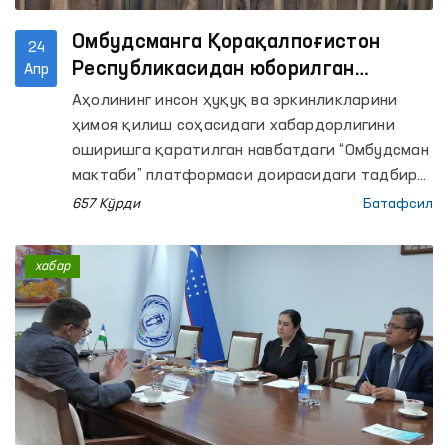
Омбудсманга Қорақалпоғистон
24
Республикасидан юборилган
Апр
мурожаатларда қандай масалалар
Аҳолининг инсон ҳуқуқ ва эркинликларини
кўтарилган?
ҳимоя қилиш соҳасидаги хабардорлигини
оширишга қаратилган навбатдаги “Омбудсман
мактаби” платформаси доирасидаги тадбир
Қорақалпоғистон Республикасида ташкил
657 Кўрди
Батафсил
этилмоқда.
хабар