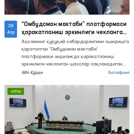
“Омбудсман мактаби” платформаси
28
ҳаракатланиш эркинлиги чекланган
Апр
шахслар сақланадиган ёпиқ
Аҳолининг ҳуқуқий хабардорлигини оширишга
муассасаларда ўтказилмоқда
қаратилган “Омбудсман мактаби”
платформаси эндиликда ҳаракатланиш
эркинлиги чекланган шахслар сақланадиган
ёпиқ муассасаларда ҳам ташкил этилмоқда.
684 Кўрди
Батафсил
хабар