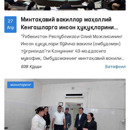
Минтақавий вакиллар маҳаллий
27
Кенгашларга инсон ҳуқуқларини
Апр
ҳимоя қилиш ҳолати юзасидан
“Ўзбекистон Республикаси Олий Мажлисининг
маъруза тақдим этди
Инсон ҳуқуқлари бўйича вакили (омбудсман)
тўғрисида”ги Қонуннинг 43-моддасига
мувофиқ, Омбудсманнинг минтақавий вакили
ҳудудда инсон ҳуқуқлари, эркинликлари ва
638 Кўрди
Батафсил
қонуний манфаатларини ҳимоя қилиш ҳолати
тўғрисида Омбудсман билан келишилган
мониторинг
ҳолда ҳар йили тегишинча Қорақалпоғистон
Республикаси Жўқорғи Кенгесига, халқ
депутатлари вилоятлар ва Тошкент шаҳар
Кенгашларига маъруза тақдим этади.