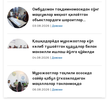
Омбудсман тақдимномасидан сўнг
маҳкумлар меҳнат қилаётган
объектлардаги шароитлар
яхшиланди
03.08.2026
|
Давоми
Қашқадарёда мурожаатлар кўп
келиб тушаётган ҳудудлар билан
манзилли ишлаш йўлга қўйилди
04.08.2026
|
Давоми
Мурожаатлар таҳлили асосида
сайёр қабул ўтказиладиган
маҳаллалар танланмоқда
06.08.2026
|
Давоми