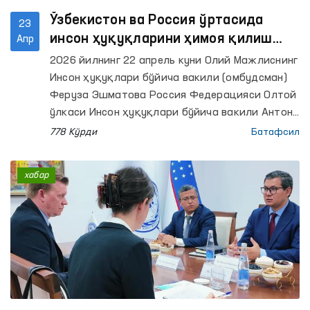
Ўзбекистон ва Россия ўртасида
23
инсон ҳуқуқларини ҳимоя қилиш
Апр
соҳасидаги ҳамкорлик масалалари
2026 йилнинг 22 апрель куни Олий Мажлиснинг
муҳокама қилинди
Инсон ҳуқуқлари бўйича вакили (омбудсман)
Феруза Эшматова Россия Федерацияси Олтой
ўлкаси Инсон ҳуқуқлари бўйича вакили Антон
Васильев билан учрашди.
778 Кўрди
Батафсил
хабар