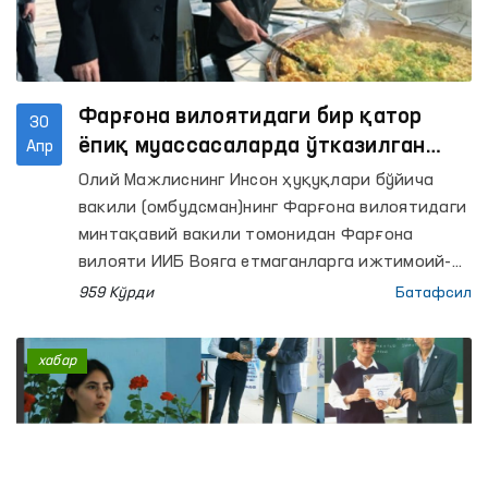
Фарғона вилоятидаги бир қатор
30
ёпиқ муассасаларда ўтказилган
Апр
мониторинг ташрифларида қатор
Олий Мажлиснинг Инсон ҳуқуқлари бўйича
камчиликлар аниқланди —
вакили (омбудсман)нинг Фарғона вилоятидаги
Омбудсман
минтақавий вакили томонидан Фарғона
вилояти ИИБ Вояга етмаганларга ижтимоий-
ҳуқуқий ёрдам кўрсатиш, шунингдек Муайян
959 Кўрди
Батафсил
яшаш жойига эга бўлмаган шахсларни
реабилитация қилиш марказлари (вилоят ИИБ
хабар
РЭМ) ҳамда Маъмурий қамоққа олинган
шахсларни қабул қилиш ва сақлаш учун
мўлжалланган махсус қабулхона (Махсус
қабулхона), Фарғона ва Қўқон шаҳарлари,
Ўзбекистон, Олтиариқ ва Қува туманлари ИИБ