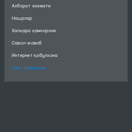
Ахборот хизмати
Нашрлар
Халқаро ҳамкорлик
Савол-жавоб
Интернет қабулхона
Сайт харитаси