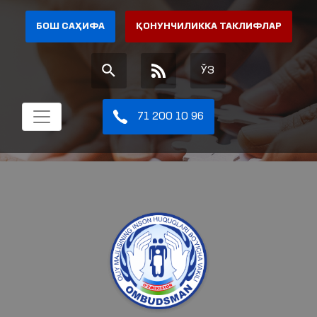
БОШ САҲИФА
ҚОНУНЧИЛИККА ТАКЛИФЛАР
ЎЗ
71 200 10 96