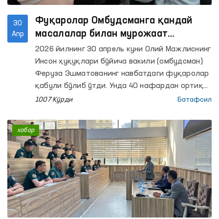
Фуқаролар Омбудсманга қандай
30
масалалар билан мурожаат
Апр
қилмоқда?
2026 йилнинг 30 апрель куни Олий Мажлиснинг
Инсон ҳуқуқлари бўйича вакили (омбудсман)
Феруза Эшматованинг навбатдаги фуқаролар
қабули бўлиб ўтди. Унда 40 нафардан ортиқ
фуқаролар мурожаатлари тингланди.
1007 Кўрди
Батафсил
хабар