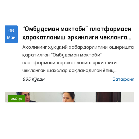
“Омбудсман мактаби” платформаси
06
ҳаракатланиш эркинлиги чекланган
Май
шахслар сақланадиган ёпиқ
Аҳолининг ҳуқуқий хабардорлигини оширишга
муассасаларда давом этмоқда
қаратилган “Омбудсман мактаби”
платформаси ҳаракатланиш эркинлиги
чекланган шахслар сақланадиган ёпиқ
муассасаларда ўтказилиши давом этмоқда.
885 Кўрди
Батафсил
хабар