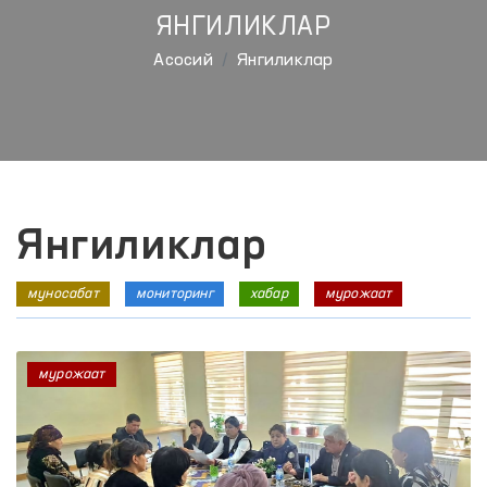
ЯНГИЛИКЛАР
Aсосий
Янгиликлар
Янгиликлар
муносабат
мониторинг
хабар
мурожаат
мурожаат