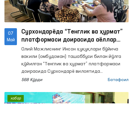
Сурхондарёда “Тенглик ва ҳурмат”
07
платформаси доирасида аёллар
Май
мурожаатлари ҳал этилди
Олий Мажлиснинг Инсон ҳуқуқлари бўйича
вакили (омбудсман) ташаббуси билан йўлга
қўйилган “Тенглик ва ҳурмат” платформаси
доирасида Сурхондарё вилоятида
зўравонликка учраган аёллар билан мулоқот
568 Кўрди
Батафсил
қилинди.
хабар