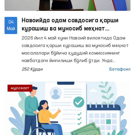
Навоийда одам савдосига қарши
04
курашиш ва муносиб меҳнат
Май
масалалари муҳокама қилинди
2026 йил 4 май куни Навоий вилоятида Одам
савдосига қарши курашиш ва муносиб меҳнат
масалалари бўйича ҳудудий комиссиянинг
навбатдаги йиғилиши бўлиб ўтди. Унда
Миллий комиссия аъзоси — Олий Мажлиснинг
252 Кўрди
Батафсил
Инсон ҳуқуқлари бўйича вакили (омбудсман)
Феруза Эшматова, ҳудудий комиссия
мурожаат
аъзолари, ҳуқуқни муҳофаза қилувчи
органлар, тегишли идора ва ташкилотлар
ҳамда оммавий ахборот воситалари
вакиллари иштирок этди.