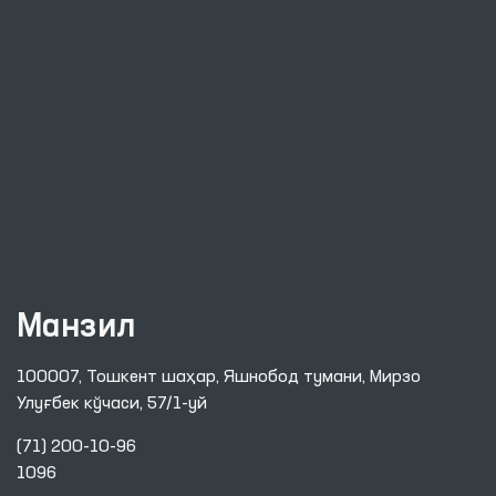
Манзил
100007, Тошкент шаҳар, Яшнобод тумани, Мирзо
Улуғбек кўчаси, 57/1-уй
(71) 200-10-96
1096