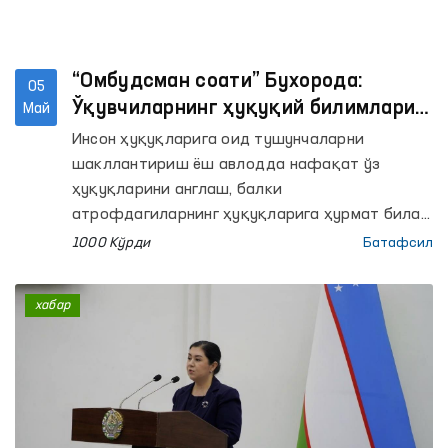
“Омбудсман соати” Бухорода:
05
Ўқувчиларнинг ҳуқуқий билимлари
Май
мустаҳкамланмоқда
Инсон ҳуқуқларига оид тушунчаларни
шакллантириш ёш авлодда нафақат ўз
ҳуқуқларини англаш, балки
атрофдагиларнинг ҳуқуқларига ҳурмат билан
муносабатда бўлиш кўникмасини ҳам
1000 Кўрди
Батафсил
ривожлантиради. Шу мақсадда
мамлакатимиздаги умумтаълим
хабар
муассасаларида ўқувчилар учун “Омбудсман
соати” машғулотлари тизимли равишда йўлга
қўйилмоқда.