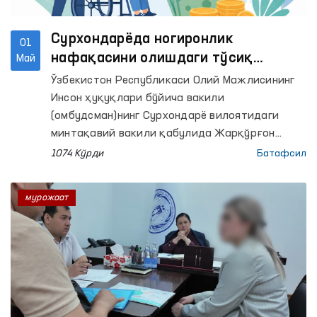
Сурхондарёда ногиронлик
01
нафақасини олишдаги тўсиқ
Май
Омбудсман кўмаги билан бартараф
Ўзбекистон Республикаси Олий Мажлисининг
этилди
Инсон ҳуқуқлари бўйича вакили
(омбудсман)нинг Сурхондарё вилоятидаги
минтақавий вакили қабулида Жарқўрғон
туманида яшовчи фуқаро Б.Э. фарзандининг
1074 Кўрди
Батафсил
ногиронлигини узайтириш ва ногиронлик
нафақасини олишда амалий ёрдам сўраб
мурожаат
мурожаат қилди.