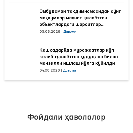
Омбудсман тақдимномасидан сўнг
маҳкумлар меҳнат қилаётган
объектлардаги шароитлар
яхшиланди
03.08.2026
|
Давоми
Қашқадарёда мурожаатлар кўп
келиб тушаётган ҳудудлар билан
манзилли ишлаш йўлга қўйилди
04.08.2026
|
Давоми
Фойдали ҳаволалар