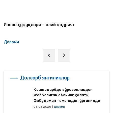
Инсон ҳуқуқлари — олий қадрият
Давоми
‹
›
Долзарб янгиликлар
Қашқадарёда зўравонликдан
жабрланган аёлнинг ҳолати
Омбудсман томонидан ўрганилди
03.08.2026
|
Давоми