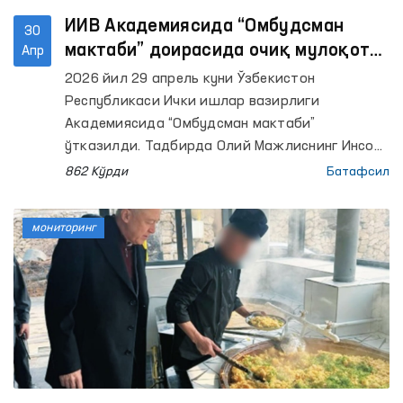
ИИВ Академиясида “Омбудсман
30
мактаби” доирасида очиқ мулоқот
Апр
ўтказилди
2026 йил 29 апрель куни Ўзбекистон
Республикаси Ички ишлар вазирлиги
Академиясида “Омбудсман мактаби”
ўтказилди. Тадбирда Олий Мажлиснинг Инсон
ҳуқуқлари бўйича вакили (омбудсман)
862 Кўрди
Батафсил
институти вакиллари, ИИВ Академияси
профессор-ўқитувчилари, тингловчи ва
мониторинг
курсантлари иштирок этди. Унда 90 нафарга
яқин иштирокчи қамраб олинди.