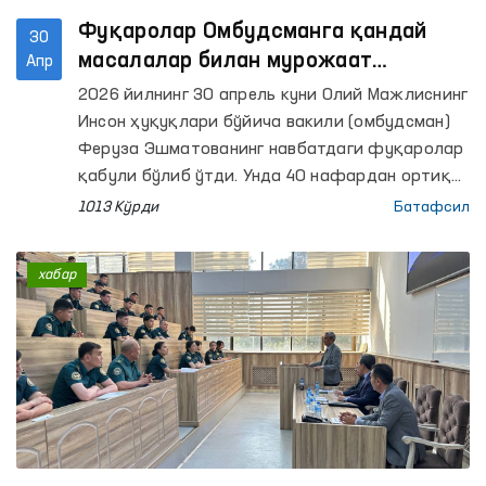
Фуқаролар Омбудсманга қандай
30
масалалар билан мурожаат
Апр
қилмоқда?
2026 йилнинг 30 апрель куни Олий Мажлиснинг
Инсон ҳуқуқлари бўйича вакили (омбудсман)
Феруза Эшматованинг навбатдаги фуқаролар
қабули бўлиб ўтди. Унда 40 нафардан ортиқ
фуқаролар мурожаатлари тингланди.
1013 Кўрди
Батафсил
хабар