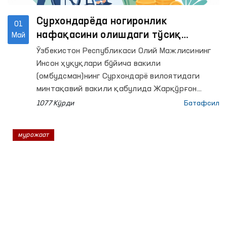
Сурхондарёда ногиронлик
01
нафақасини олишдаги тўсиқ
Май
Омбудсман кўмаги билан бартараф
Ўзбекистон Республикаси Олий Мажлисининг
этилди
Инсон ҳуқуқлари бўйича вакили
(омбудсман)нинг Сурхондарё вилоятидаги
минтақавий вакили қабулида Жарқўрғон
туманида яшовчи фуқаро Б.Э. фарзандининг
1077 Кўрди
Батафсил
ногиронлигини узайтириш ва ногиронлик
нафақасини олишда амалий ёрдам сўраб
мурожаат
мурожаат қилди.