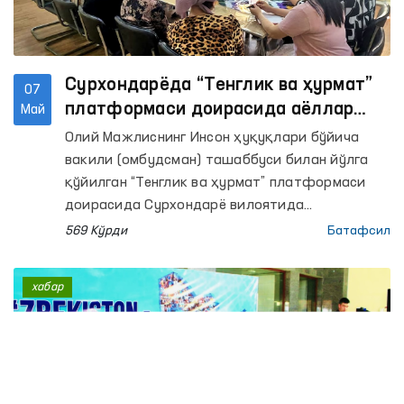
Сурхондарёда “Тенглик ва ҳурмат”
07
платформаси доирасида аёллар
Май
мурожаатлари ҳал этилди
Олий Мажлиснинг Инсон ҳуқуқлари бўйича
вакили (омбудсман) ташаббуси билан йўлга
қўйилган “Тенглик ва ҳурмат” платформаси
доирасида Сурхондарё вилоятида
зўравонликка учраган аёллар билан мулоқот
569 Кўрди
Батафсил
қилинди.
хабар