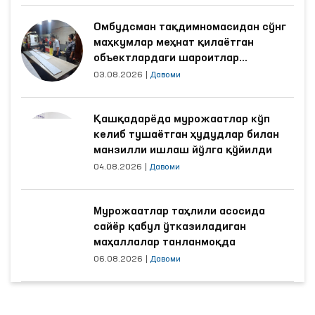
Омбудсман тақдимномасидан сўнг
маҳкумлар меҳнат қилаётган
объектлардаги шароитлар
яхшиланди
03.08.2026
|
Давоми
Қашқадарёда мурожаатлар кўп
келиб тушаётган ҳудудлар билан
манзилли ишлаш йўлга қўйилди
04.08.2026
|
Давоми
Мурожаатлар таҳлили асосида
сайёр қабул ўтказиладиган
маҳаллалар танланмоқда
06.08.2026
|
Давоми