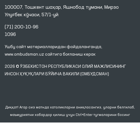
100007, Тошкент шаҳар, Яшнобод тумани, Мирзо
Улуғбек кўчаси, 57/1-уй
(71) 200-10-96
1096
Ушбу сайт материалларидан фойдаланганда,
www.ombudsman.uz
сайтига боғланиш керак
2026 © ЎЗБЕКИСТОН РЕСПУБЛИКАСИ ОЛИЙ МАЖЛИСИНИНГ
ИНСОН ҲУҚУҚЛАРИ БЎЙИЧА ВАКИЛИ (ОМБУДСМАН)
Диққат! Агар сиз матнда хатоликларни аниқласангиз, уларни белгилаб,
маъмуриятни хабардор қилиш учун Ctrl+Enter тугмаларини босинг