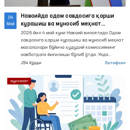
Навоийда одам савдосига қарши
04
курашиш ва муносиб меҳнат
Май
масалалари муҳокама қилинди
2026 йил 4 май куни Навоий вилоятида Одам
савдосига қарши курашиш ва муносиб меҳнат
масалалари бўйича ҳудудий комиссиянинг
навбатдаги йиғилиши бўлиб ўтди. Унда
Миллий комиссия аъзоси — Олий Мажлиснинг
254 Кўрди
Батафсил
Инсон ҳуқуқлари бўйича вакили (омбудсман)
Феруза Эшматова, ҳудудий комиссия
мурожаат
аъзолари, ҳуқуқни муҳофаза қилувчи
органлар, тегишли идора ва ташкилотлар
ҳамда оммавий ахборот воситалари
вакиллари иштирок этди.