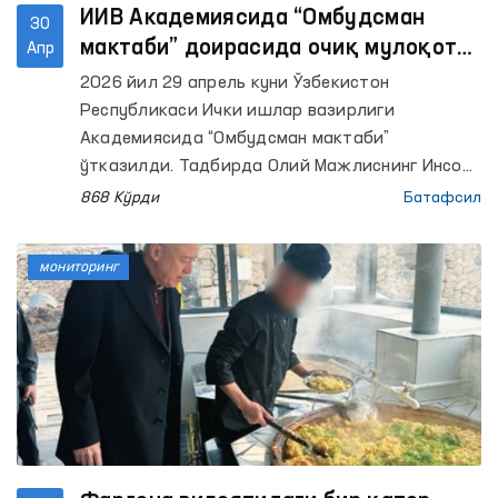
ИИВ Академиясида “Омбудсман
30
мактаби” доирасида очиқ мулоқот
Апр
ўтказилди
2026 йил 29 апрель куни Ўзбекистон
Республикаси Ички ишлар вазирлиги
Академиясида “Омбудсман мактаби”
ўтказилди. Тадбирда Олий Мажлиснинг Инсон
ҳуқуқлари бўйича вакили (омбудсман)
868 Кўрди
Батафсил
институти вакиллари, ИИВ Академияси
профессор-ўқитувчилари, тингловчи ва
мониторинг
курсантлари иштирок этди. Унда 90 нафарга
яқин иштирокчи қамраб олинди.