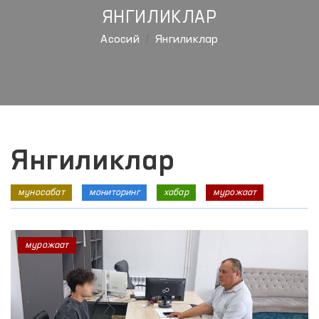
ЯНГИЛИКЛАР
Aсосий
Янгиликлар
Янгиликлар
муносабат
мониторинг
хабар
мурожаат
мурожаат