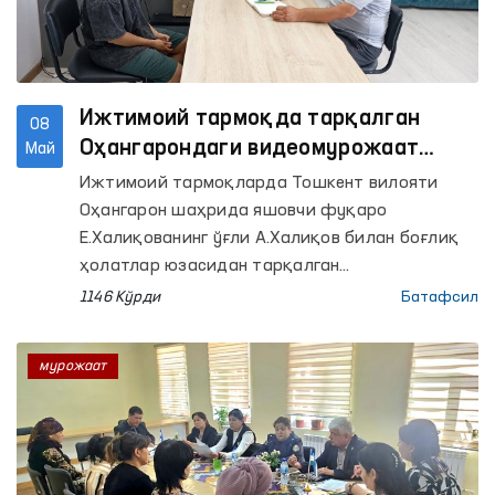
Ижтимоий тармоқда тарқалган
08
Оҳангарондаги видеомурожаат
Май
юзасидан
Ижтимоий тармоқларда Тошкент вилояти
Оҳангарон шаҳрида яшовчи фуқаро
Е.Халиқованинг ўғли А.Халиқов билан боғлиқ
ҳолатлар юзасидан тарқалган
видеомурожаати Олий Мажлиснинг Инсон
1146 Кўрди
Батафсил
ҳуқуқлари бўйича вакили (омбудсман)
томонидан назоратга олинган ҳолда
мурожаат
ўрганилди.