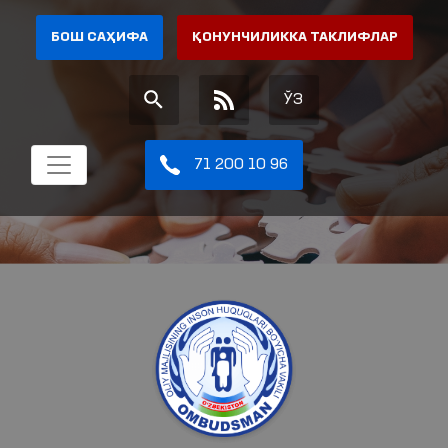
БОШ САҲИФА
ҚОНУНЧИЛИККА ТАКЛИФЛАР
ЎЗ
71 200 10 96