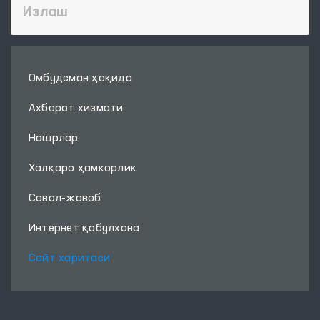
Омбудсман ҳақида
Ахборот хизмати
Нашрлар
Халқаро ҳамкорлик
Савол-жавоб
Интернет қабулхона
Сайт харитаси