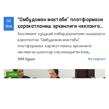
“Омбудсман мактаби” платформаси
06
ҳаракатланиш эркинлиги чекланган
Май
шахслар сақланадиган ёпиқ
Аҳолининг ҳуқуқий хабардорлигини оширишга
муассасаларда давом этмоқда
қаратилган “Омбудсман мактаби”
платформаси ҳаракатланиш эркинлиги
чекланган шахслар сақланадиган ёпиқ
муассасаларда ўтказилиши давом этмоқда.
888 Кўрди
Батафсил
хабар