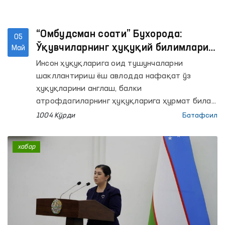
“Омбудсман соати” Бухорода:
05
Ўқувчиларнинг ҳуқуқий билимлари
Май
мустаҳкамланмоқда
Инсон ҳуқуқларига оид тушунчаларни
шакллантириш ёш авлодда нафақат ўз
ҳуқуқларини англаш, балки
атрофдагиларнинг ҳуқуқларига ҳурмат билан
муносабатда бўлиш кўникмасини ҳам
1004 Кўрди
Батафсил
ривожлантиради. Шу мақсадда
мамлакатимиздаги умумтаълим
хабар
муассасаларида ўқувчилар учун “Омбудсман
соати” машғулотлари тизимли равишда йўлга
қўйилмоқда.