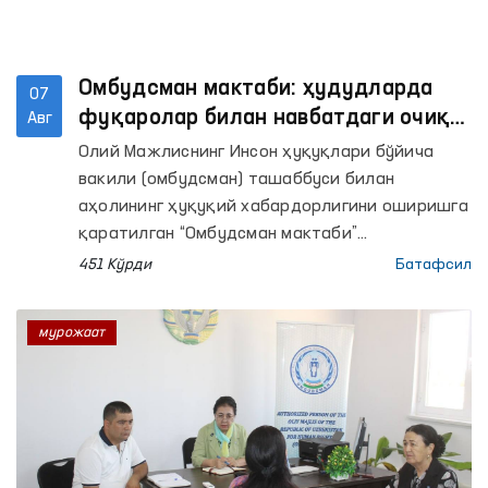
Омбудсман мактаби: ҳудудларда
07
фуқаролар билан навбатдаги очиқ
Авг
мулоқотлар ўтказилди
Олий Мажлиснинг Инсон ҳуқуқлари бўйича
вакили (омбудсман) ташаббуси билан
аҳолининг ҳуқуқий хабардорлигини оширишга
қаратилган “Омбудсман мактаби”
платформаси доирасида ҳудудларда аҳоли
451 Кўрди
Батафсил
билан очиқ мулоқотлар ўтказилмоқда.
мурожаат