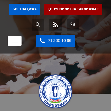
БОШ САҲИФА
ҚОНУНЧИЛИККА ТАКЛИФЛАР
ЎЗ
71 200 10 96