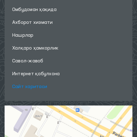
Фойдали ҳаволалар
ОЛИЙ МАЖЛИС ҚОНУНЧИЛИК
ПАЛАТАСИ
‹
›
Биз билан боғланинг