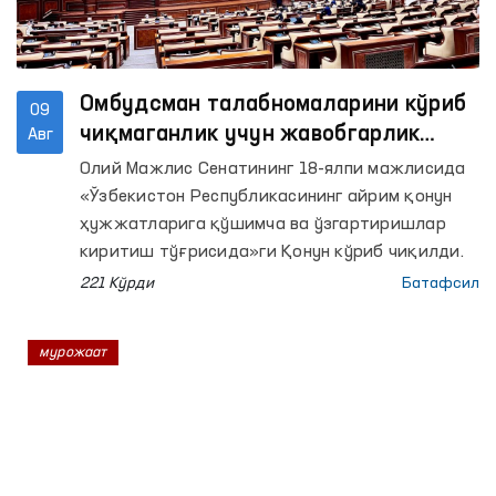
Омбудсман талабномаларини кўриб
09
чиқмаганлик учун жавобгарлик
Авг
белгиланмоқда
Олий Мажлис Сенатининг 18-ялпи мажлисида
«Ўзбекистон Республикасининг айрим қонун
ҳужжатларига қўшимча ва ўзгартиришлар
киритиш тўғрисида»ги Қонун кўриб чиқилди.
221 Кўрди
Батафсил
мурожаат