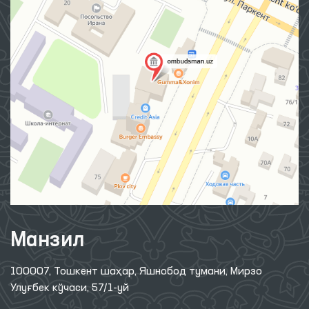
Омбудсман ҳақида
Ахборот хизмати
Нашрлар
Халқаро ҳамкорлик
Савол-жавоб
Интернет қабулхона
Сайт харитаси