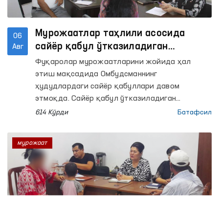
Мурожаатлар таҳлили асосида
06
сайёр қабул ўтказиладиган
Авг
маҳаллалар танланмоқда
Фуқаролар мурожаатларини жойида ҳал
этиш мақсадида Омбудсманнинг
ҳудудлардаги сайёр қабуллари давом
этмоқда. Сайёр қабул ўтказиладиган
маҳаллалар эса фуқаролардан келиб
614 Кўрди
Батафсил
тушаётган мурожаатлар таҳлили асосида
танланмоқда.
мурожаат