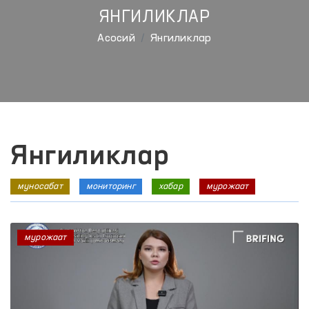
ЯНГИЛИКЛАР
Aсосий
Янгиликлар
Янгиликлар
муносабат
мониторинг
хабар
мурожаат
мурожаат