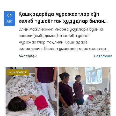
Қашқадарёда мурожаатлар кўп
04
келиб тушаётган ҳудудлар билан
Авг
манзилли ишлаш йўлга қўйилди
Олий Мажлиснинг Инсон ҳуқуқлари бўйича
вакили (омбудсман)га келиб тушган
мурожаатлар таҳлили Қашқадарё
вилоятининг Косон туманидан мурожаатлар
сони юқори эканини кўрсатди.
647 Кўрди
Батафсил
муносабат