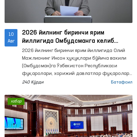
2026 йилнинг биринчи ярим
10
йиллигида Омбудсманга келиб
Авг
тушган мурожаатлар ва уларни
2026 йилнинг биринчи ярим йиллигида Олий
кўриб чиқиш натижалари ҳамда
Мажлиснинг Инсон ҳуқуқлари бўйича вакили
амалга оширилган мониторинг
(Омбудсман)га Ўзбекистон Республикаси
ташрифларига
фуқаролари, хорижий давлатлар фуқаролари
ва омбудсманлари, фуқаролиги бўлмаган
бағишланган БРИФИНГ
240 Кўрди
Батафсил
шахслар, жамоат ташкилотлари ҳамда бошқа
юридик шахслардан жами 10 468 та
хабар
мурожаат келиб тушди. Уларнинг 12 таси
белгиланган тартибда аноним деб топилди.