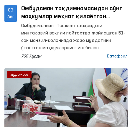
Омбудсман тақдимномасидан сўнг
03
маҳкумлар меҳнат қилаётган
Авг
объектлардаги шароитлар
Омбудсманнинг Тошкент шаҳридаги
яхшиланди
минтақавий вакили пойтахтда жойлашган 51-
сон манзил-колонияда жазо муддатини
ўтаётган маҳкумларнинг иш билан
таъминланганлиги ҳамда улар меҳнат
765 Кўрди
Батафсил
қилаётган ишлаб чиқариш объектларидаги
шароитларни ўрганган эди.
мурожаат