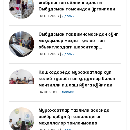
Инсон ҳуқуқлари — олий қадрият
Давоми
‹
›
Долзарб янгиликлар
Қашқадарёда зўравонликдан
жабрланган аёлнинг ҳолати
Омбудсман томонидан ўрганилди
03.08.2026
|
Давоми