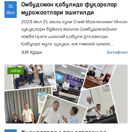
Омбудсман қабулида фуқаролар
31
мурожаатлари эшитилди
Июл
2026 йил 31 июль куни Олий Мажлиснинг Инсон
ҳуқуқлари бўйича вакили (омбудсман)нинг
навбатдаги шахсий қабули ўтказилди.
Қабулда мулк ҳуқуқи, ижтимоий ҳимоя,
фуқаролик-ҳуқуқий муносабатлар, уй-жой,
835 Кўрди
Батафсил
суд-тергов жараёнлари, маҳкум ва маҳбуслар
ҳуқуқлари ҳамда бошқа ҳуқуқий масалалар
хабар
юзасидан мурожаатлар кўриб чиқилди.