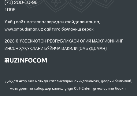
Манзил