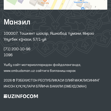
Манзил
100007, Тошкент шаҳар, Яшнобод тумани, Мирзо
Улуғбек кўчаси, 57/1-уй
(71) 200-10-96
1096
Ушбу сайт материалларидан фойдаланганда,
www.ombudsman.uz
сайтига боғланиш керак
2026 © ЎЗБЕКИСТОН РЕСПУБЛИКАСИ ОЛИЙ МАЖЛИСИНИНГ
ИНСОН ҲУҚУҚЛАРИ БЎЙИЧА ВАКИЛИ (ОМБУДСМАН)