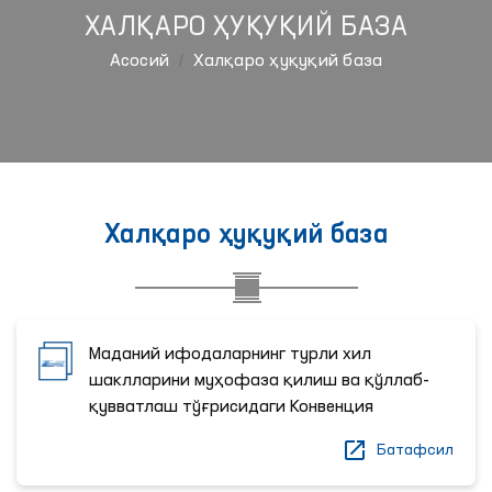
ХАЛҚАРО ҲУҚУҚИЙ БАЗА
Aсосий
Халқаро ҳуқуқий база
Халқаро ҳуқуқий база
Маданий ифодаларнинг турли хил
шаклларини муҳофаза қилиш ва қўллаб-
қувватлаш тўғрисидаги Конвенция
Батафсил