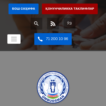
БОШ САҲИФА
ҚОНУНЧИЛИККА ТАКЛИФЛАР
ЎЗ
71 200 10 96