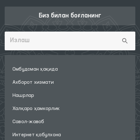
Биз билан боғланинг
Омбудсман ҳақида
Ахборот хизмати
Нашрлар
Халқаро ҳамкорлик
Савол-жавоб
Интернет қабулхона