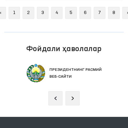
Previous
«
1
2
3
4
5
6
7
8
Фойдали ҳаволалар
ПРЕЗИДЕНТНИНГ РАСМИЙ
ВЕБ-САЙТИ
‹
›