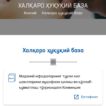
ХАЛҚАРО ҲУҚУҚИЙ БАЗА
Aсосий
Халқаро ҳуқуқий база
Халқаро ҳуқуқий база
Маданий ифодаларнинг турли хил
шаклларини муҳофаза қилиш ва қўллаб-
қувватлаш тўғрисидаги Конвенция
Батафсил