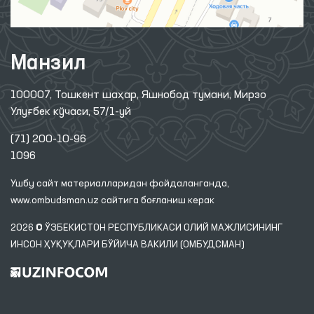
Манзил
100007, Тошкент шаҳар, Яшнобод тумани, Мирзо
Улуғбек кўчаси, 57/1-уй
(71) 200-10-96
1096
Ушбу сайт материалларидан фойдаланганда,
www.ombudsman.uz
сайтига боғланиш керак
2026 © ЎЗБЕКИСТОН РЕСПУБЛИКАСИ ОЛИЙ МАЖЛИСИНИНГ
ИНСОН ҲУҚУҚЛАРИ БЎЙИЧА ВАКИЛИ (ОМБУДСМАН)