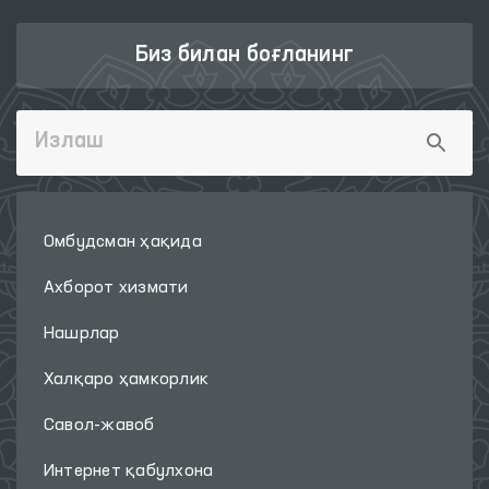
Биз билан боғланинг
Омбудсман ҳақида
Ахборот хизмати
Нашрлар
Халқаро ҳамкорлик
Савол-жавоб
Интернет қабулхона