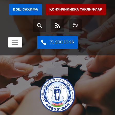
БОШ САҲИФА
ҚОНУНЧИЛИККА ТАКЛИФЛАР
ЎЗ
71 200 10 96