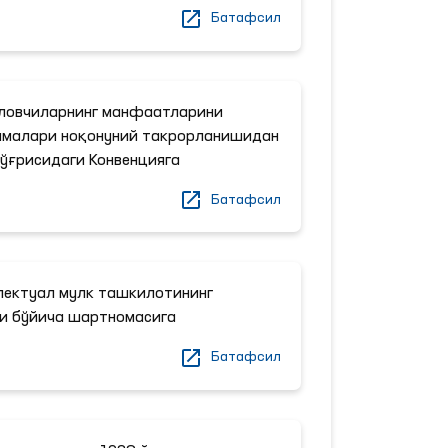
Батафсил
ловчиларнинг манфаатларини
ммалари ноқонуний такрорланишидан
ўғрисидаги Конвенцияга
Батафсил
лектуал мулк ташкилотининг
и бўйича шартномасига
Батафсил