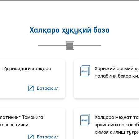
Халқаро ҳуқуқий база
 тўғрисидаги халқаро
Хорижий расмий 
талабини бекор қи
Батафсил
лотининг Тамакига
Халқаро меҳнат т
конвенцияси
эркинлиги ва кас
ҳимоя қилиш тўғри
Батафсил