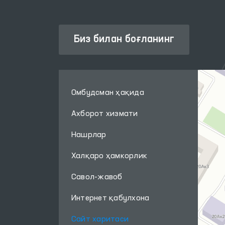
Биз билан боғланинг
Омбудсман ҳақида
Ахборот хизмати
Нашрлар
Халқаро ҳамкорлик
Савол-жавоб
Интернет қабулхона
Сайт харитаси