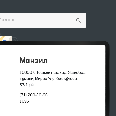
Манзил
100007, Тошкент шаҳар, Яшнобод
тумани, Мирзо Улуғбек кўчаси,
57/1-уй
(71) 200-10-96
1096