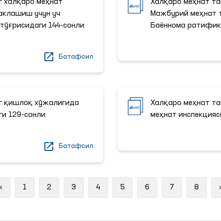
г халқаро меҳнат
Халқаро меҳнат та
аклашиш учун уч
Мажбурий меҳнат т
тўғрисидаги 144-сонли
Баённома ратифик
Батафсил
г қишлоқ хўжалигида
Халқаро меҳнат та
ги 129-сонли
меҳнат инспекцияс
Батафсил
Previous
«
1
2
3
4
5
6
7
8