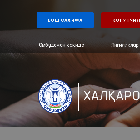
БОШ САҲИФА
ҚОНУНЧИЛ
Омбудсман ҳақида
Янгиликлар
ХАЛҚАРО