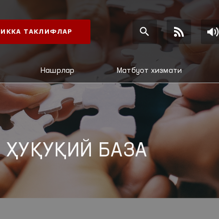
ИККА ТАКЛИФЛАР
Нашрлар
Матбуот хизмати
 ҲУҚУҚИЙ БАЗА