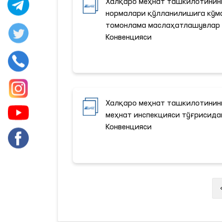
Халқаро меҳнат ташкилотинин
нормалари қўлланилишига кўм
томонлама маслаҳатлашувлар 
Конвенцияси
Халқаро меҳнат ташкилотинин
меҳнат инспекцияси тўғрисида
Конвенцияси