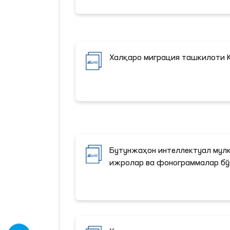
Халқаро миграция ташкилоти 
Бутунжаҳон интеллектуал мул
ижролар ва фонограммалар бў