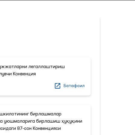
ҳужжатларни легаллаштириш
лувчи Конвенция
Батафсил
ашкилотининг бирлашмалар
аба уюшмаларига бирлашиш ҳуқуқини
сидаги 87-сон Конвенцияси