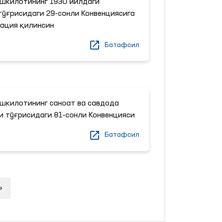
шкилотининг 1930 йилдаги
ўғрисидаги 29-сонли Конвенциясига
ация қилинсин
Батафсил
шкилотининг саноат ва савдода
и тўғрисидаги 81-сонли Конвенцияси
Батафсил
Next
»