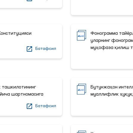
Конституцияси
Фонограмма тайёр
уларнинг фоногра
муҳофаза қилиш т
Батафсил
к ташкилотининг
Бутунжаҳон интел
йича шартномасига
муаллифлик ҳуқуқ
Батафсил