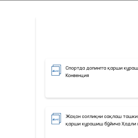
Спортда допингга қарши кураш
Конвенция
Жаҳон соғлиқни сақлаш ташки
қарши курашиш бўйича Ҳадли 