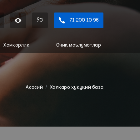
ЎЗ
71 200 10 96
Ҳамкорлик
Очиқ маълумотлар
Aсосий
Халқаро ҳуқуқий база