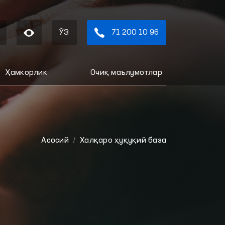
ЎЗ
71 200 10 96
Ҳамкорлик
Очиқ маълумотлар
Aсосий
Халқаро ҳуқуқий база