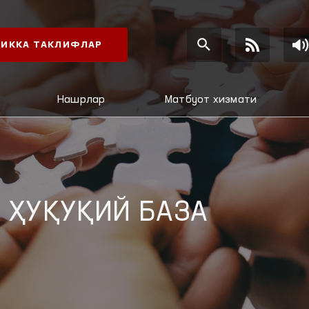
ИККА ТАКЛИФЛАР
Нашрлар
Матбуот хизмати
 ҲУҚУҚИЙ БАЗА