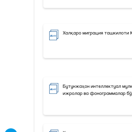
Халқаро миграция ташкилоти 
Бутунжаҳон интеллектуал мул
ижролар ва фонограммалар бў