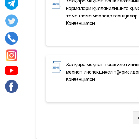
Халқаро меҳнат ташкилотинин
нормалари қўлланилишига кўм
томонлама маслаҳатлашувлар 
Конвенцияси
Халқаро меҳнат ташкилотинин
меҳнат инспекцияси тўғрисида
Конвенцияси