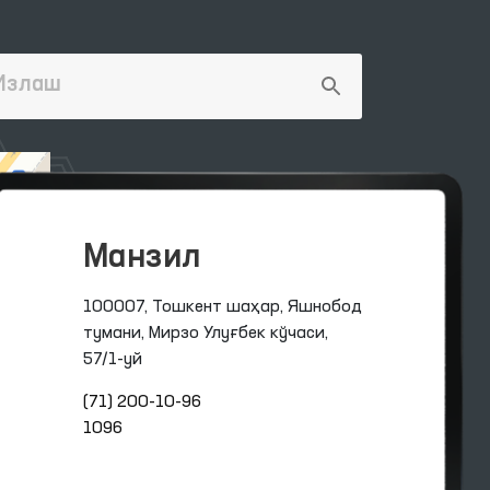
Манзил
100007, Тошкент шаҳар, Яшнобод
тумани, Мирзо Улуғбек кўчаси,
57/1-уй
(71) 200-10-96
1096