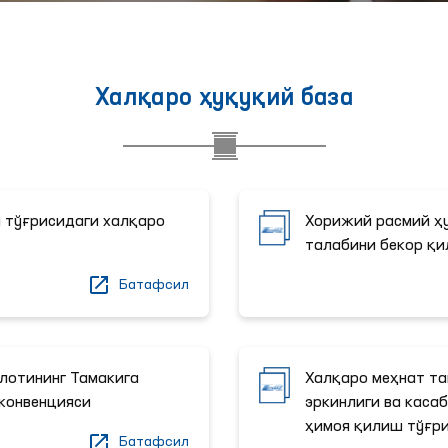
Халқаро ҳуқуқий база
 тўғрисидаги халқаро
Хорижий расмий 
талабини бекор қи
Батафсил
лотининг Тамакига
Халқаро меҳнат т
конвенцияси
эркинлиги ва кас
ҳимоя қилиш тўғри
Батафсил