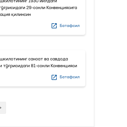
шкилотининг 1930 йилдаги
ўғрисидаги 29-сонли Конвенциясига
ация қилинсин
Батафсил
шкилотининг саноат ва савдода
и тўғрисидаги 81-сонли Конвенцияси
Батафсил
Next
»