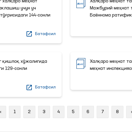
г халқаро меҳнат
Халқаро меҳнат та
аклашиш учун уч
Мажбурий меҳнат т
тўғрисидаги 144-сонли
Баённома ратифик
Батафсил
г қишлоқ хўжалигида
Халқаро меҳнат та
ги 129-сонли
меҳнат инспекцияс
Батафсил
Previous
«
1
2
3
4
5
6
7
8