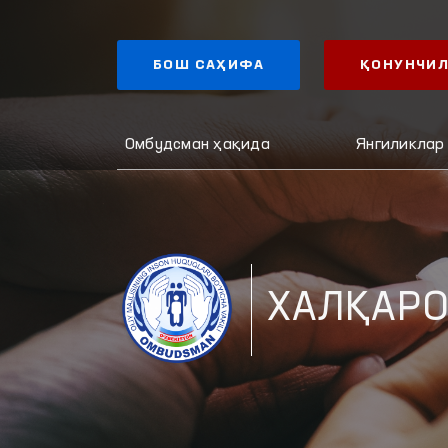
БОШ САҲИФА
ҚОНУНЧИЛ
Омбудсман ҳақида
Янгиликлар
ХАЛҚАРО