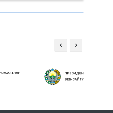
‹
›
ПРЕЗИДЕНТНИНГ РАСМИЙ
ОЛ
ВЕБ-САЙТИ
ПА