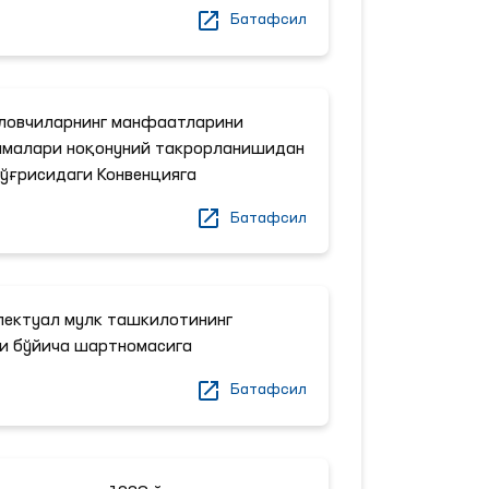
Батафсил
ловчиларнинг манфаатларини
ммалари ноқонуний такрорланишидан
ўғрисидаги Конвенцияга
Батафсил
лектуал мулк ташкилотининг
и бўйича шартномасига
Батафсил