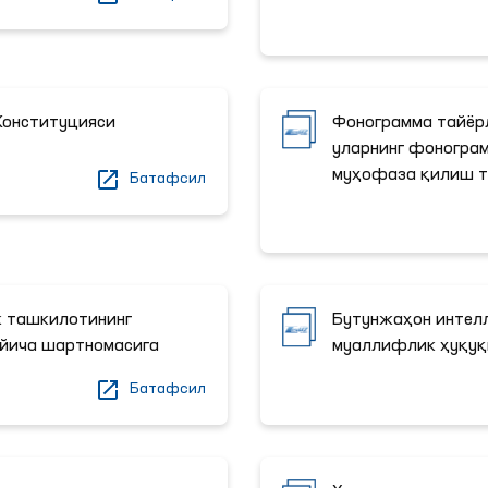
Конституцияси
Фонограмма тайёр
уларнинг фоногра
муҳофаза қилиш т
Батафсил
к ташкилотининг
Бутунжаҳон интел
йича шартномасига
муаллифлик ҳуқуқ
Батафсил