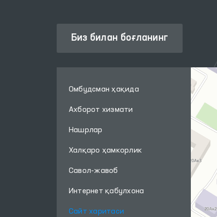
Биз билан боғланинг
Омбудсман ҳақида
Ахборот хизмати
Нашрлар
Халқаро ҳамкорлик
Савол-жавоб
Интернет қабулхона
Сайт харитаси