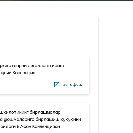
ҳужжатларни легаллаштириш
лувчи Конвенция
Батафсил
ашкилотининг бирлашмалар
аба уюшмаларига бирлашиш ҳуқуқини
сидаги 87-сон Конвенцияси