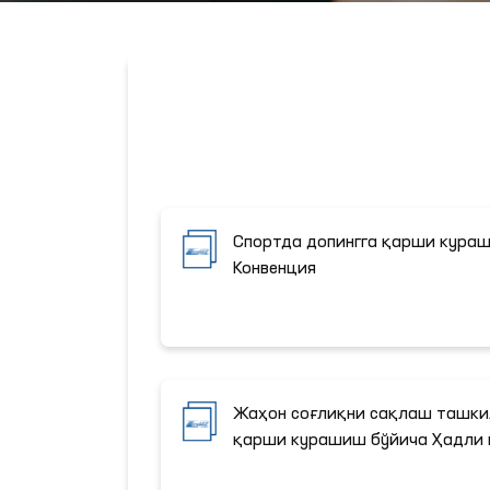
Спортда допингга қарши кураш
Конвенция
Жаҳон соғлиқни сақлаш ташки
қарши курашиш бўйича Ҳадли 