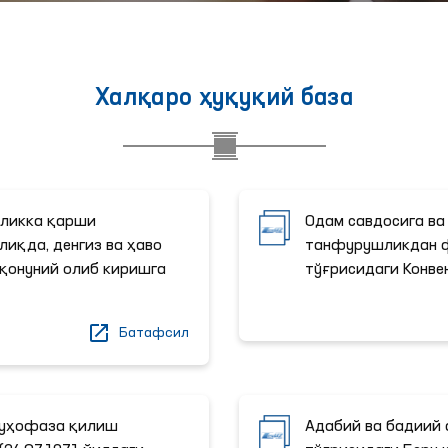
Халқаро ҳуқуқий база
иликка қарши
Одам савдосига ва
лиқда, денгиз ва ҳаво
танфурушликдан 
қонуний олиб киришга
тўғрисидаги Конве
Батафсил
муҳофаза қилиш
Адабий ва бадиий