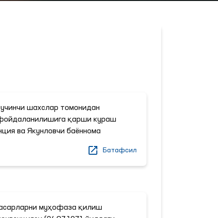
 учинчи шахслар томонидан
фойдаланилишига қарши кураш
нция ва Якунловчи баённома
Батафсил
 асарларни муҳофаза қилиш