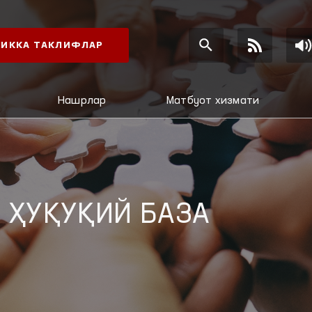
ИККА ТАКЛИФЛАР
Нашрлар
Матбуот хизмати
 ҲУҚУҚИЙ БАЗА