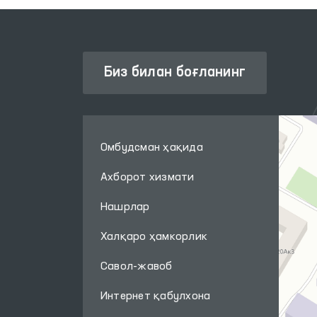
Биз билан боғланинг
Омбудсман ҳақида
Ахборот хизмати
Нашрлар
Халқаро ҳамкорлик
Савол-жавоб
Интернет қабулхона