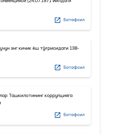
онвенцияси (24.07.1971 йилдаги
Батафсил
учун энг кичик ёш тўғрисидаги 138-
Батафсил
лар Ташкилотининг коррупцияга
и
Батафсил