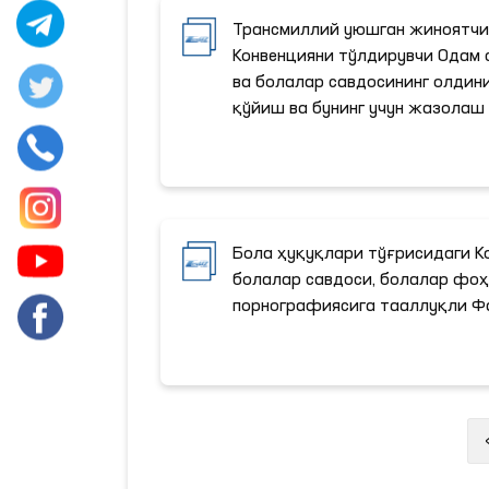
Трансмиллий уюшган жиноятч
Конвенцияни тўлдирувчи Одам 
ва болалар савдосининг олдини
қўйиш ва бунинг учун жазолаш
Бола ҳуқуқлари тўғрисидаги К
болалар савдоси, болалар фо
порнографиясига тааллуқли Ф