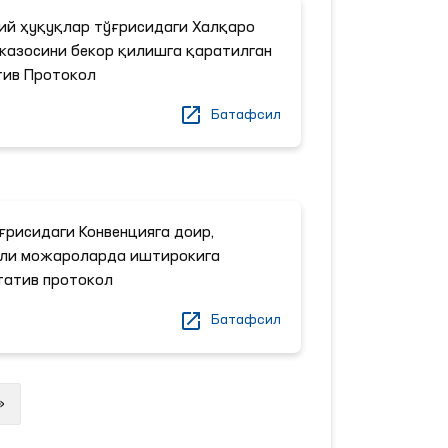
ий ҳуқуқлар тўғрисидаги Халқаро
 жазосини бекор қилишга қаратилган
тив Протокол
Батафсил
ғрисидаги Конвенцияга доир,
лли можароларда иштирокига
татив протокол
Батафсил
Next
»