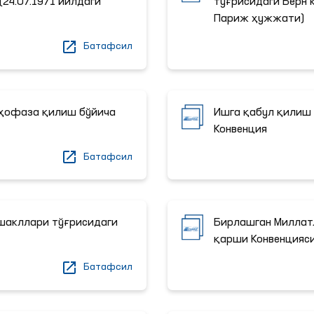
(24.07.1971 йилдаги
тўғрисидаги Берн к
Париж ҳужжати)
Батафсил
ҳофаза қилиш бўйича
Ишга қабул қилиш 
Конвенция
Батафсил
 шакллари тўғрисидаги
Бирлашган Миллат
қарши Конвенцияс
Батафсил