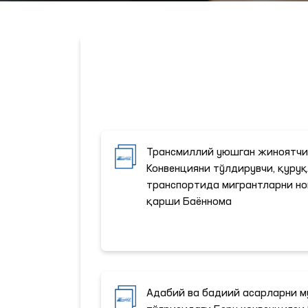
Трансмиллий уюшган жиноятч
Конвенцияни тўлдирувчи, қуруқ
транспортида мигрантларни но
қарши Баённома
Адабий ва бадиий асарларни 