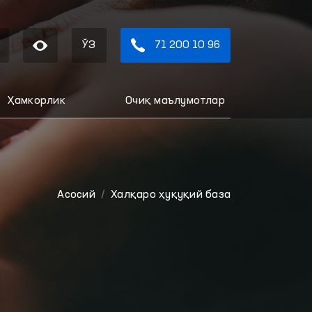
ЎЗ
71 200 10 96
Ҳамкорлик
Очиқ маълумотлар
Aсосий
Халқаро ҳуқуқий база