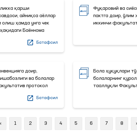
иликка қарши
Фуқаровий ва сиёс
савдоси, айниқса аёллар
пактга доир, ўлим
 олиш ҳамда унга чек
иккинчи факульта
 ҳақидаги Баённома
Батафсил
онвенцияга доир,
Бола ҳуқуқлари тў
ҳишабозлиги ва болалар
болаларнинг қуро
акультатив протокол
тааллуқли Факуль
Батафсил
Previous
«
1
2
3
4
5
6
7
8