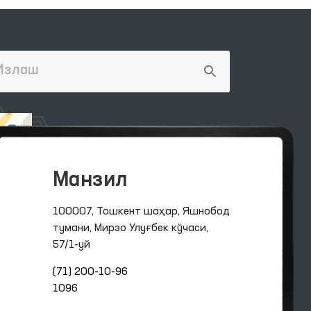
Манзил
100007, Тошкент шаҳар, Яшнобод
тумани, Мирзо Улуғбек кўчаси,
57/1-уй
(71) 200-10-96
1096