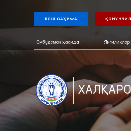
БОШ САҲИФА
ҚОНУНЧИЛ
Омбудсман ҳақида
Янгиликлар
ХАЛҚАРО