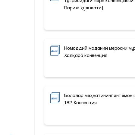
тўғрисидаги Берн конвенцияси 
Париж ҳужжати)
Номоддий маданий меросни му
Халқаро конвенция
Болалар меҳнатининг энг ёмон
182-Конвенция