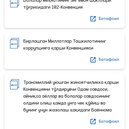
Болалар меҳнатининг энг ёмон шакллари
тўғрисидаги 182-Конвенция
Батафсил
Бирлашган Миллатлар Ташкилотининг
коррупцияга қарши Конвенцияси
Батафсил
Трансмиллий уюшган жиноятчиликка қарши
Конвенцияни тўлдирувчи Одам савдоси,
айниқса аёллар ва болалар савдосининг
олдини олиш ҳамда унга чек қўйиш ва
бунинг учун жазолаш ҳақидаги Баённома
Батафсил