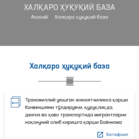
ХАЛҚАРО ҲУҚУҚИЙ БАЗА
Aсосий
Халқаро ҳуқуқий база
Халқаро ҳуқуқий база
Трансмиллий уюшган жиноятчиликка қарши
Конвенцияни тўлдирувчи, қуруқлиқда,
денгиз ва ҳаво транспортида мигрантларни
ноқонуний олиб киришга қарши Баённома
Батафсил