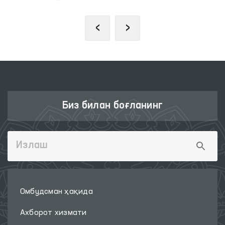
‹
›
Биз билан боғланинг
Омбудсман ҳақида
Ахборот хизмати