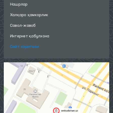
Нашрлар
Халқаро ҳамкорлик
Савол-жавоб
Интернет қабулхона
Сайт харитаси