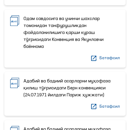
Одам савдосига ва учинчи шахслар
томонидан танфурушликдан
фойдаланилишига қарши кураш
тўғрисидаги Конвенция ва Якунловчи
баённома
Батафсил
Адабий ва бадиий асарларни муҳофаза
қилиш тўғрисидаги Берн конвенцияси
(24.07.1971 йилдаги Париж ҳужжати)
Батафсил
Адабий ва бадиий асарларни муҳофаза