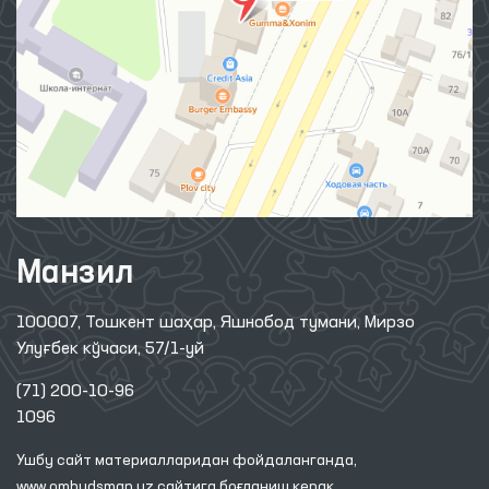
Манзил
100007, Тошкент шаҳар, Яшнобод тумани, Мирзо
Улуғбек кўчаси, 57/1-уй
(71) 200-10-96
1096
Ушбу сайт материалларидан фойдаланганда,
www.ombudsman.uz
сайтига боғланиш керак