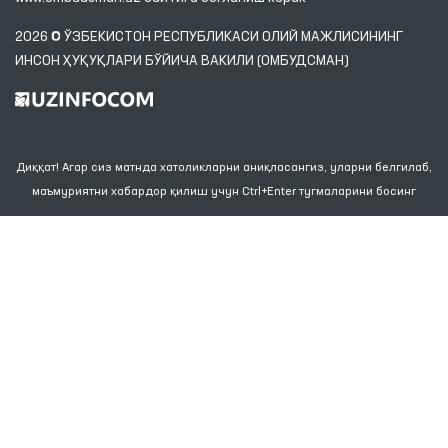
2026 © ЎЗБЕКИСТОН РЕСПУБЛИКАСИ ОЛИЙ МАЖЛИСИНИНГ
ИНСОН ҲУҚУҚЛАРИ БЎЙИЧА ВАКИЛИ (ОМБУДСМАН)
Диққат! Агар сиз матнда хатоликларни аниқласангиз, уларни белгилаб,
маъмуриятни хабардор қилиш учун Ctrl+Enter тугмаларини босинг