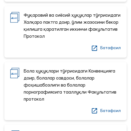
Фуқаровий ва сиёсий ҳуқуқлар тўғрисидаги
Халқаро пактга доир, ўлим жазосини бекор
қилишга қаратилган иккинчи факультатив
Протокол
Батафсил
Бола ҳуқуқлари тўғрисидаги Конвенцияга
доир, болалар савдоси, болалар
фоҳишабозлиги ва болалар
порнографиясига тааллуқли Факультатив
протокол
Батафсил