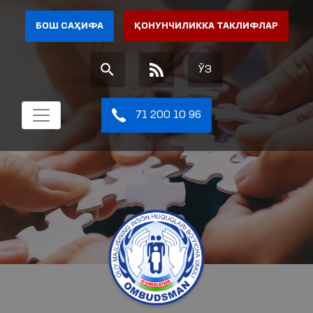
БОШ САҲИФА
ҚОНУНЧИЛИККА ТАКЛИФЛАР
ЎЗ
71 200 10 96