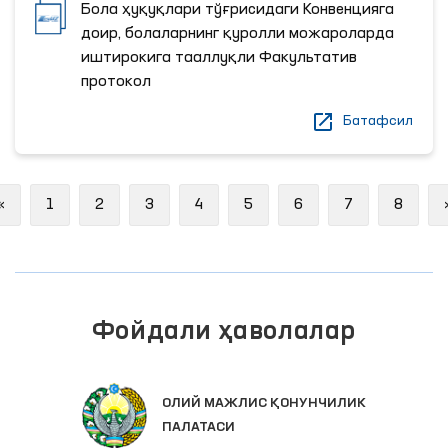
Бола ҳуқуқлари тўғрисидаги Конвенцияга
доир, болаларнинг қуролли можароларда
иштирокига тааллуқли Факультатив
протокол
Батафсил
Previous
«
1
2
3
4
5
6
7
8
Фойдали ҳаволалар
ОЛИЙ МАЖЛИС ҚОНУНЧИЛИК
ПАЛАТАСИ