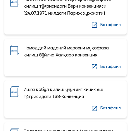
қилиш тўғрисидаги Берн конвенцияси
(24.07.1971 йилдаги Париж ҳужжати)
Батафсил
Номоддий маданий меросни муҳофаза
қилиш бўйича Халқаро конвенция
Батафсил
Ишга қабул қилиш учун энг кичик ёш
тўғрисидаги 138-Конвенция
Батафсил