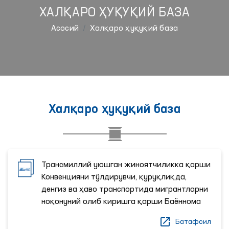
ХАЛҚАРО ҲУҚУҚИЙ БАЗА
Aсосий
Халқаро ҳуқуқий база
Халқаро ҳуқуқий база
Трансмиллий уюшган жиноятчиликка қарши
Конвенцияни тўлдирувчи, қуруқлиқда,
денгиз ва ҳаво транспортида мигрантларни
ноқонуний олиб киришга қарши Баённома
Батафсил