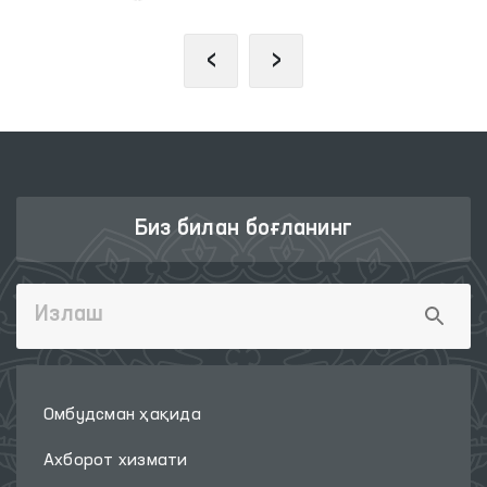
‹
›
Биз билан боғланинг
Омбудсман ҳақида
Ахборот хизмати