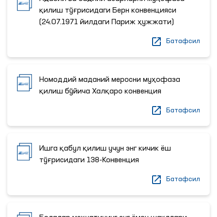
қилиш тўғрисидаги Берн конвенцияси
(24.07.1971 йилдаги Париж ҳужжати)
Батафсил
Номоддий маданий меросни муҳофаза
қилиш бўйича Халқаро конвенция
Батафсил
Ишга қабул қилиш учун энг кичик ёш
тўғрисидаги 138-Конвенция
Батафсил