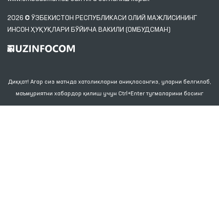
2026 © ЎЗБЕКИСТОН РЕСПУБЛИКАСИ ОЛИЙ МАЖЛИСИНИНГ
ИНСОН ҲУҚУҚЛАРИ БЎЙИЧА ВАКИЛИ (ОМБУДСМАН)
Диққат! Агар сиз матнда хатоликларни аниқласангиз, уларни белгилаб,
маъмуриятни хабардор қилиш учун Ctrl+Enter тугмаларини босинг