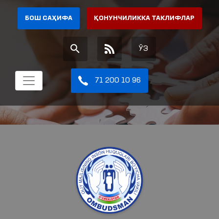
БОШ САҲИФА
ҚОНУНЧИЛИККА ТАКЛИФЛАР
ЎЗ
71 200 10 96