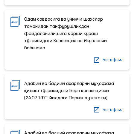
Одам савдосига ва учинчи шахслар
томонидан танфурушликдан
фойдаланилишига қарши кураш
тўғрисидаги Конвенция ва Якунловчи
баённома
Батафсил
Адабий ва бадиий асарларни муҳофаза
қилиш тўғрисидаги Берн конвенцияси
(24.07.1971 йилдаги Париж ҳужжати)
Батафсил
Адабий ва бадиий асарларни муҳофаза