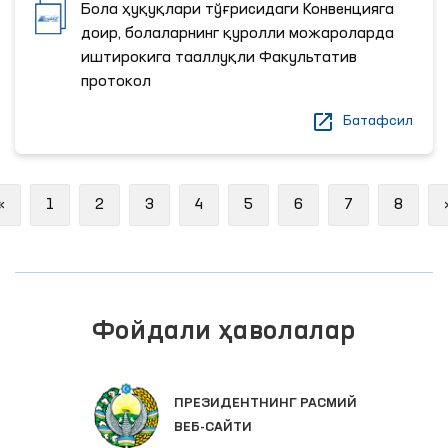
Бола ҳуқуқлари тўғрисидаги Конвенцияга
доир, болаларнинг қуролли можароларда
иштирокига тааллуқли Факультатив
протокол
Батафсил
Previous
«
1
2
3
4
5
6
7
8
Фойдали ҳаволалар
ПРЕЗИДЕНТНИНГ РАСМИЙ
ВЕБ-САЙТИ