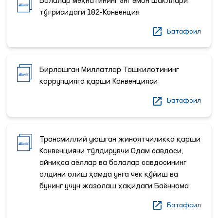
Болалар меҳнатининг энг ёмон шакллари
тўғрисидаги 182-Конвенция
Батафсил
Бирлашган Миллатлар Ташкилотининг
коррупцияга қарши Конвенцияси
Батафсил
Трансмиллий уюшган жиноятчиликка қарши
Конвенцияни тўлдирувчи Одам савдоси,
айниқса аёллар ва болалар савдосининг
олдини олиш ҳамда унга чек қўйиш ва
бунинг учун жазолаш ҳақидаги Баённома
Батафсил