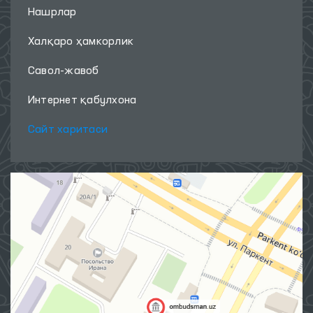
Нашрлар
Халқаро ҳамкорлик
Савол-жавоб
Интернет қабулхона
Сайт харитаси