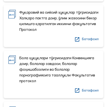
Фуқаровий ва сиёсий ҳуқуқлар тўғрисидаги
Халқаро пактга доир, ўлим жазосини бекор
қилишга қаратилган иккинчи факультатив
Протокол
Батафсил
Бола ҳуқуқлари тўғрисидаги Конвенцияга
доир, болалар савдоси, болалар
фоҳишабозлиги ва болалар
порнографиясига тааллуқли Факультатив
протокол
Батафсил