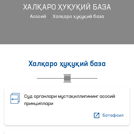
ХАЛҚАРО ҲУҚУҚИЙ БАЗА
Aсосий
Халқаро ҳуқуқий база
Халқаро ҳуқуқий база
Суд органлари мустақиллигининг асосий
принциплари
Батафсил