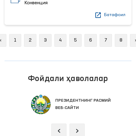
Конвенция
Батафсил
Previous
«
1
2
3
4
5
6
7
8
Фойдали ҳаволалар
ПРЕЗИДЕНТНИНГ РАСМИЙ
ВЕБ-САЙТИ
‹
›