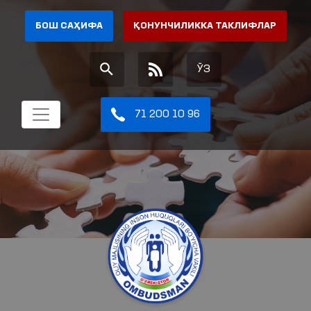
БОШ САҲИФА
ҚОНУНЧИЛИККА ТАКЛИФЛАР
ЎЗ
71 200 10 96