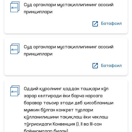
Суд органлари мустақиллигининг асосий
принциплари
Батафсил
Суд органлари мустақиллигининг асосий
принциплари
Батафсил
Оддий қуролнинг ҳаддан ташқари кўп
зарар келтиради ёки барча нарсага
баравар таъсир этади деб ҳисобланиши
мумкин бўлган конкрет турлари
қўлланилишини тақиқлаш ёки чеклаш
тўғрисидаги Конвенция (I, II ва III-сон
баённомалар билан)