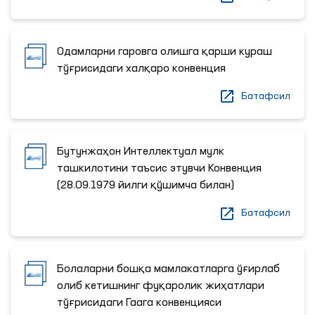
Одамларни гаровга олишга қарши кураш
тўғрисидаги халқаро конвенция
Батафсил
Бутунжаҳон Интеллектуал мулк
ташкилотини таъсис этувчи Конвенция
(28.09.1979 йилги қўшимча билан)
Батафсил
Болаларни бошқа мамлакатларга ўғирлаб
олиб кетишнинг фуқаролик жиҳатлари
тўғрисидаги Гаага конвенцияси