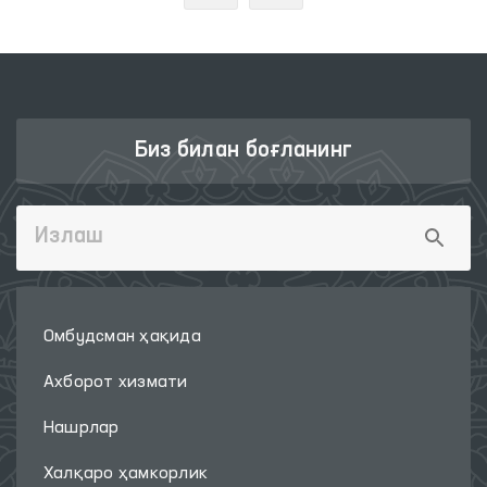
Биз билан боғланинг
Омбудсман ҳақида
Ахборот хизмати
Нашрлар
Халқаро ҳамкорлик