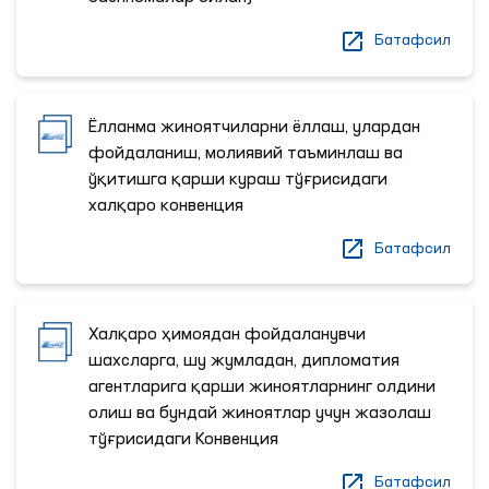
Батафсил
Ёлланма жиноятчиларни ёллаш, улардан
фойдаланиш, молиявий таъминлаш ва
ўқитишга қарши кураш тўғрисидаги
халқаро конвенция
Батафсил
Халқаро ҳимоядан фойдаланувчи
шахсларга, шу жумладан, дипломатия
агентларига қарши жиноятларнинг олдини
олиш ва бундай жиноятлар учун жазолаш
тўғрисидаги Конвенция
Батафсил