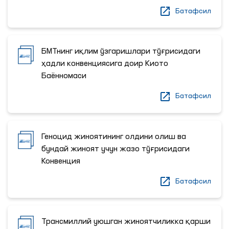
Батафсил
БМТнинг иқлим ўзгаришлари тўғрисидаги
ҳадли конвенциясига доир Киото
Баённомаси
Батафсил
Геноцид жиноятининг олдини олиш ва
бундай жиноят учун жазо тўғрисидаги
Конвенция
Батафсил
Трансмиллий уюшган жиноятчиликка қарши