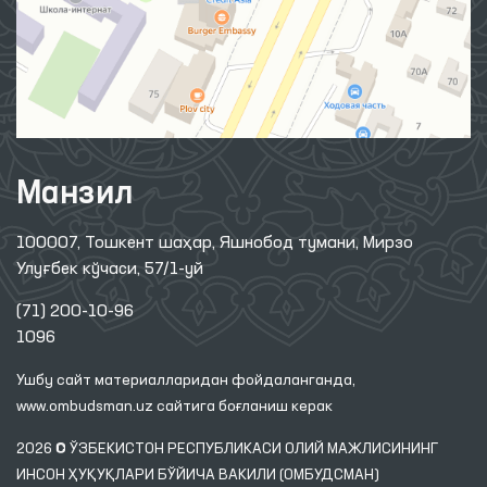
Манзил
100007, Тошкент шаҳар, Яшнобод тумани, Мирзо
Улуғбек кўчаси, 57/1-уй
(71) 200-10-96
1096
Ушбу сайт материалларидан фойдаланганда,
www.ombudsman.uz
сайтига боғланиш керак
2026 © ЎЗБЕКИСТОН РЕСПУБЛИКАСИ ОЛИЙ МАЖЛИСИНИНГ
ИНСОН ҲУҚУҚЛАРИ БЎЙИЧА ВАКИЛИ (ОМБУДСМАН)