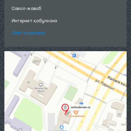
Савол-жавоб
Интернет қабулхона
Сайт харитаси