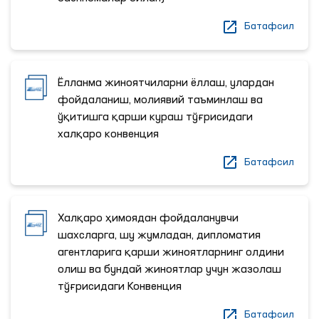
Батафсил
Ёлланма жиноятчиларни ёллаш, улардан
фойдаланиш, молиявий таъминлаш ва
ўқитишга қарши кураш тўғрисидаги
халқаро конвенция
Батафсил
Халқаро ҳимоядан фойдаланувчи
шахсларга, шу жумладан, дипломатия
агентларига қарши жиноятларнинг олдини
олиш ва бундай жиноятлар учун жазолаш
тўғрисидаги Конвенция
Батафсил