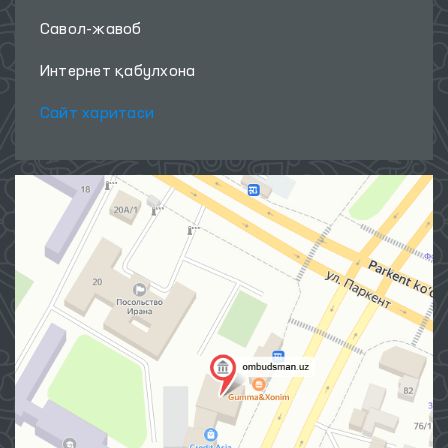
Савол-жавоб
Интернет қабулхона
Сайт харитаси