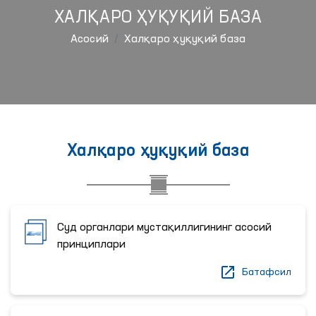
ХАЛҚАРО ҲУҚУҚИЙ БАЗА
Aсосий
Халқаро ҳуқуқий база
Халқаро ҳуқуқий база
Суд органлари мустақиллигининг асосий
принциплари
Батафсил