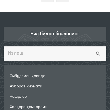
Биз билан боғланинг
Омбудсман ҳақида
Ахборот хизмати
Нашрлар
Халқаро ҳамкорлик