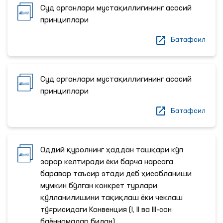
Суд органлари мустақиллигининг асосий
принциплари
Батафсил
Суд органлари мустақиллигининг асосий
принциплари
Батафсил
Оддий қуролнинг ҳаддан ташқари кўп
зарар келтиради ёки барча нарсага
баравар таъсир этади деб ҳисобланиши
мумкин бўлган конкрет турлари
қўлланилишини тақиқлаш ёки чеклаш
тўғрисидаги Конвенция (I, II ва III-сон
баённомалар билан)