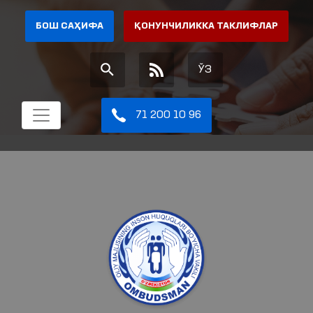
БОШ САҲИФА
ҚОНУНЧИЛИККА ТАКЛИФЛАР
ЎЗ
71 200 10 96