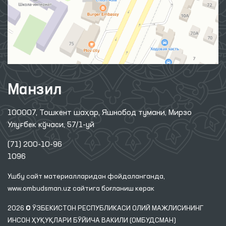
Манзил
100007, Тошкент шаҳар, Яшнобод тумани, Мирзо
Улуғбек кўчаси, 57/1-уй
(71) 200-10-96
1096
Ушбу сайт материалларидан фойдаланганда,
www.ombudsman.uz
сайтига боғланиш керак
2026 © ЎЗБЕКИСТОН РЕСПУБЛИКАСИ ОЛИЙ МАЖЛИСИНИНГ
ИНСОН ҲУҚУҚЛАРИ БЎЙИЧА ВАКИЛИ (ОМБУДСМАН)