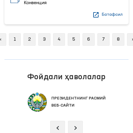
Конвенция
Батафсил
Previous
«
1
2
3
4
5
6
7
8
Фойдали ҳаволалар
ПРЕЗИДЕНТНИНГ РАСМИЙ
ВЕБ-САЙТИ
‹
›