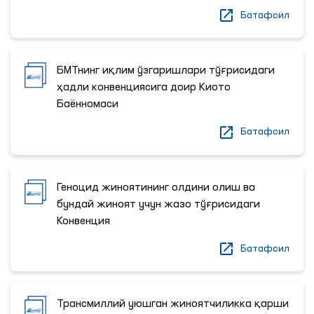
Батафсил
БМТнинг иқлим ўзгаришлари тўғрисидаги
ҳадли конвенциясига доир Киото
Баённомаси
Батафсил
Геноцид жиноятининг олдини олиш ва
бундай жиноят учун жазо тўғрисидаги
Конвенция
Батафсил
Трансмиллий уюшган жиноятчиликка қарши