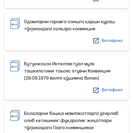
Одамларни гаровга олишга қарши кураш
тўғрисидаги халқаро конвенция
Батафсил
Бутунжаҳон Интеллектуал мулк
ташкилотини таъсис этувчи Конвенция
(28.09.1979 йилги қўшимча билан)
Батафсил
Болаларни бошқа мамлакатларга ўғирлаб
олиб кетишнинг фуқаролик жиҳатлари
тўғрисидаги Гаага конвенцияси