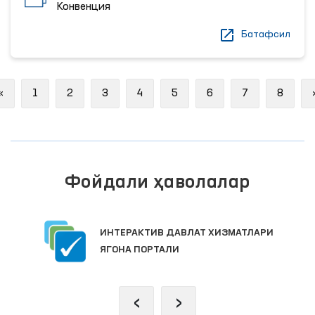
Конвенция
Батафсил
Previous
«
1
2
3
4
5
6
7
8
Фойдали ҳаволалар
ИНТЕРАКТИВ ДАВЛАТ ХИЗМАТЛАРИ
ЯГОНА ПОРТАЛИ
‹
›