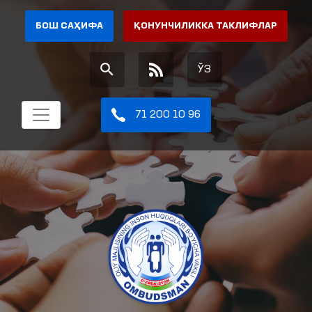
БОШ САҲИФА
ҚОНУНЧИЛИККА ТАКЛИФЛАР
ЎЗ
71 200 10 96