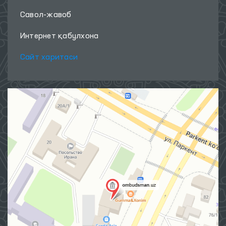
Савол-жавоб
Интернет қабулхона
Сайт харитаси