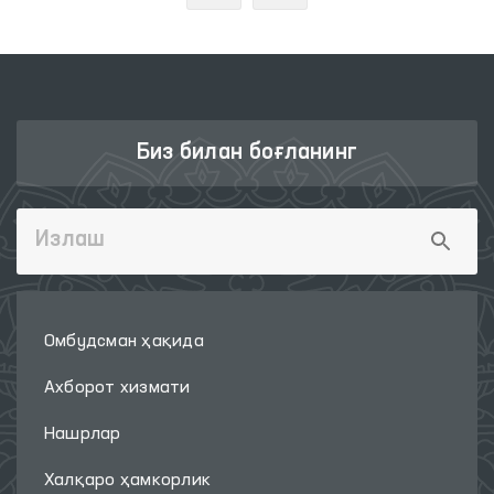
Биз билан боғланинг
Омбудсман ҳақида
Ахборот хизмати
Нашрлар
Халқаро ҳамкорлик