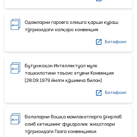
Одамларни гаровга олишга қарши кураш
тўғрисидаги халқаро конвенция
Батафсил
Бутунжаҳон Интеллектуал мулк
ташкилотини таъсис этувчи Конвенция
(28.09.1979 йилги қўшимча билан)
Батафсил
Болаларни бошқа мамлакатларга ўғирлаб
олиб кетишнинг фуқаролик жиҳатлари
тўғрисидаги Гаага конвенцияси