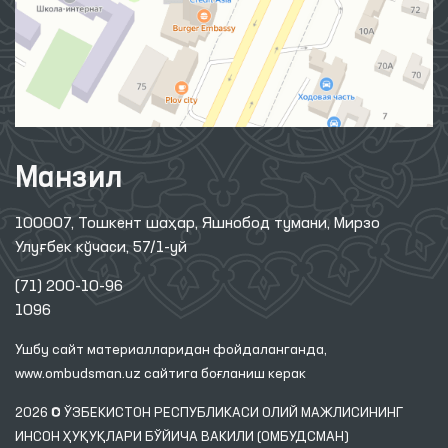
Манзил
100007, Тошкент шаҳар, Яшнобод тумани, Мирзо
Улуғбек кўчаси, 57/1-уй
(71) 200-10-96
1096
Ушбу сайт материалларидан фойдаланганда,
www.ombudsman.uz
сайтига боғланиш керак
2026 © ЎЗБЕКИСТОН РЕСПУБЛИКАСИ ОЛИЙ МАЖЛИСИНИНГ
ИНСОН ҲУҚУҚЛАРИ БЎЙИЧА ВАКИЛИ (ОМБУДСМАН)