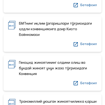
Батафсил
БМТнинг иқлим ўзгаришлари тўғрисидаги
ҳадли конвенциясига доир Киото
Баённомаси
Батафсил
Геноцид жиноятининг олдини олиш ва
бундай жиноят учун жазо тўғрисидаги
Конвенция
Батафсил
Трансмиллий уюшган жиноятчиликка қарши