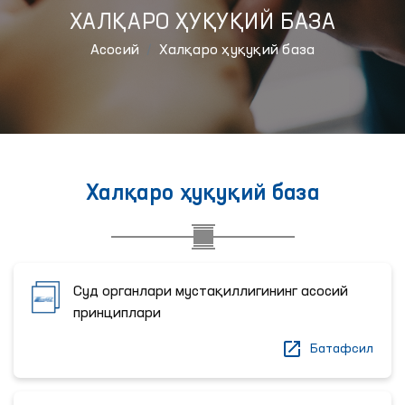
ХАЛҚАРО ҲУҚУҚИЙ БАЗА
Aсосий
Халқаро ҳуқуқий база
Халқаро ҳуқуқий база
Суд органлари мустақиллигининг асосий
принциплари
Батафсил