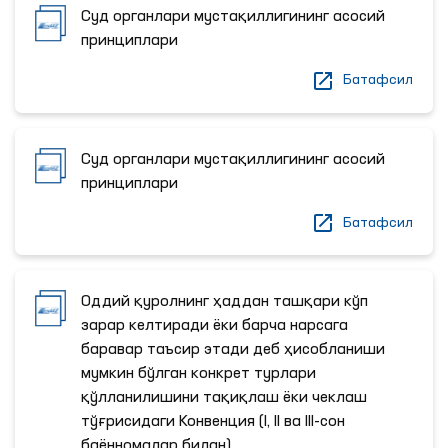
Суд органлари мустақиллигининг асосий
принциплари
Батафсил
Суд органлари мустақиллигининг асосий
принциплари
Батафсил
Оддий қуролнинг ҳаддан ташқари кўп
зарар келтиради ёки барча нарсага
баравар таъсир этади деб ҳисобланиши
мумкин бўлган конкрет турлари
қўлланилишини тақиқлаш ёки чеклаш
тўғрисидаги Конвенция (I, II ва III-сон
баённомалар билан)