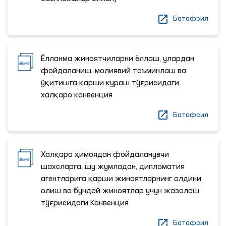
Батафсил
Ёлланма жиноятчиларни ёллаш, улардан
фойдаланиш, молиявий таъминлаш ва
ўқитишга қарши кураш тўғрисидаги
халқаро конвенция
Батафсил
Халқаро ҳимоядан фойдаланувчи
шахсларга, шу жумладан, дипломатия
агентларига қарши жиноятларнинг олдини
олиш ва бундай жиноятлар учун жазолаш
тўғрисидаги Конвенция
Батафсил