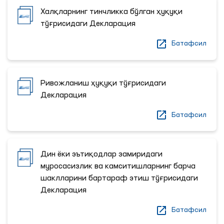
Халқларнинг тинчликка бўлган ҳуқуқи
тўғрисидаги Декларация
Батафсил
Ривожланиш ҳуқуқи тўғрисидаги
Декларация
Батафсил
Дин ёки эътиқодлар замиридаги
муросасизлик ва камситишларнинг барча
шаклларини бартараф этиш тўғрисидаги
Декларация
Батафсил