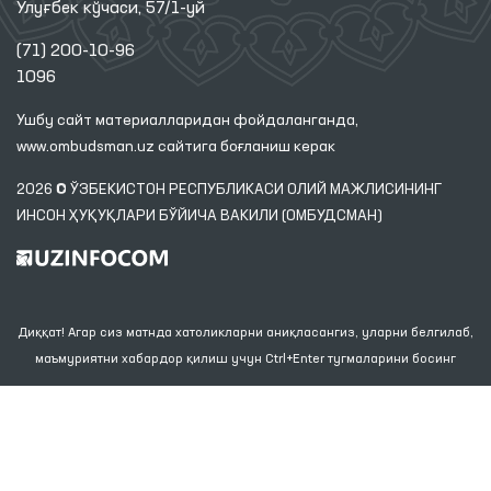
Улуғбек кўчаси, 57/1-уй
(71) 200-10-96
1096
Ушбу сайт материалларидан фойдаланганда,
www.ombudsman.uz
сайтига боғланиш керак
2026 © ЎЗБЕКИСТОН РЕСПУБЛИКАСИ ОЛИЙ МАЖЛИСИНИНГ
ИНСОН ҲУҚУҚЛАРИ БЎЙИЧА ВАКИЛИ (ОМБУДСМАН)
Диққат! Агар сиз матнда хатоликларни аниқласангиз, уларни белгилаб,
маъмуриятни хабардор қилиш учун Ctrl+Enter тугмаларини босинг