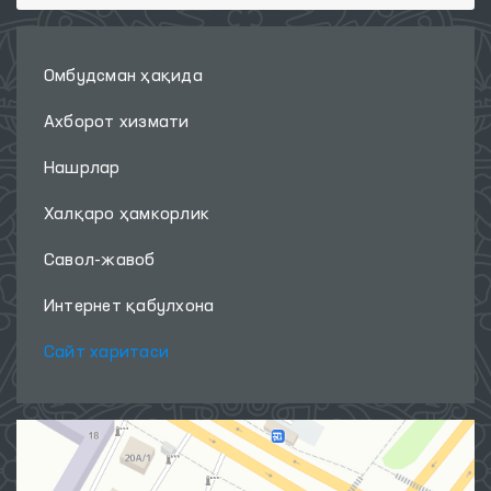
Омбудсман ҳақида
Ахборот хизмати
Нашрлар
Халқаро ҳамкорлик
Савол-жавоб
Интернет қабулхона
Сайт харитаси