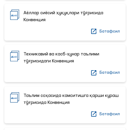
Аёллар сиёсий ҳуқуқлари тўғрисида
Конвенция
Батафсил
Техникавий ва касб-ҳунар таълими
тўғрисидаги Конвенция
Батафсил
Таълим соҳасида камситишга қарши кураш
тўғрисида Конвенция
Батафсил