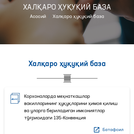
ХАЛҚАРО ҲУҚУҚИЙ БАЗА
Aсосий
Халқаро ҳуқуқий база
Халқаро ҳуқуқий база
Корхоналарда меҳнаткашлар
вакилларининг ҳуқуқларини ҳимоя қилиш
ва уларга бериладиган имкониятлар
тўғрисидаги 135-Конвенция
Батафсил