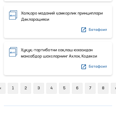
Халқаро маданий ҳамкорлик принциплари
Декларацияси
Батафсил
Ҳуқуқ-тартиботни сақлаш юзасидан
мансабдор шахсларнинг Ахлоқ Кодекси
Батафсил
Previous
«
1
2
3
4
5
6
7
8