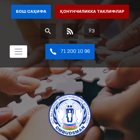
БОШ САҲИФА
ҚОНУНЧИЛИККА ТАКЛИФЛАР
ЎЗ
71 200 10 96