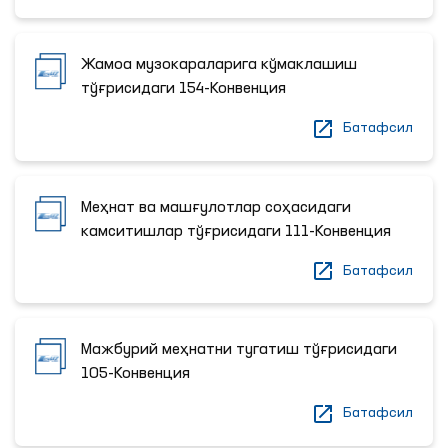
Жамоа музокараларига кўмаклашиш
тўғрисидаги 154-Конвенция
Батафсил
Меҳнат ва машғулотлар соҳасидаги
камситишлар тўғрисидаги 111-Конвенция
Батафсил
Мажбурий меҳнатни тугатиш тўғрисидаги
105-Конвенция
Батафсил