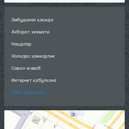
Омбудсман ҳақида
Ахборот хизмати
Нашрлар
Халқаро ҳамкорлик
Савол-жавоб
Интернет қабулхона
Сайт харитаси