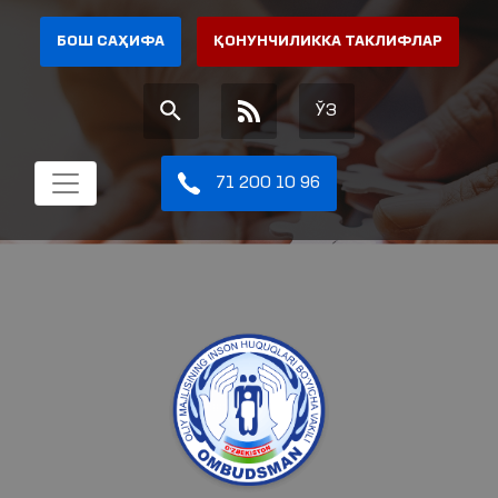
БОШ САҲИФА
ҚОНУНЧИЛИККА ТАКЛИФЛАР
ЎЗ
71 200 10 96