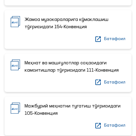
Жамоа музокараларига кўмаклашиш
тўғрисидаги 154-Конвенция
Батафсил
Меҳнат ва машғулотлар соҳасидаги
камситишлар тўғрисидаги 111-Конвенция
Батафсил
Мажбурий меҳнатни тугатиш тўғрисидаги
105-Конвенция
Батафсил