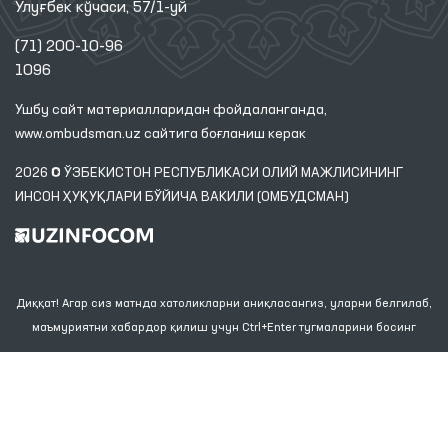
Улуғбек кўчаси, 57/1-уй
(71) 200-10-96
1096
Ушбу сайт материалларидан фойдаланганда,
www.ombudsman.uz
сайтига боғланиш керак
2026 © ЎЗБЕКИСТОН РЕСПУБЛИКАСИ ОЛИЙ МАЖЛИСИНИНГ
ИНСОН ҲУҚУҚЛАРИ БЎЙИЧА ВАКИЛИ (ОМБУДСМАН)
Диққат! Агар сиз матнда хатоликларни аниқласангиз, уларни белгилаб,
маъмуриятни хабардор қилиш учун Ctrl+Enter тугмаларини босинг