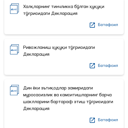
Халқларнинг тинчликка бўлган ҳуқуқи
тўғрисидаги Декларация
Батафсил
Ривожланиш ҳуқуқи тўғрисидаги
Декларация
Батафсил
Дин ёки эътиқодлар замиридаги
муросасизлик ва камситишларнинг барча
шаклларини бартараф этиш тўғрисидаги
Декларация
Батафсил