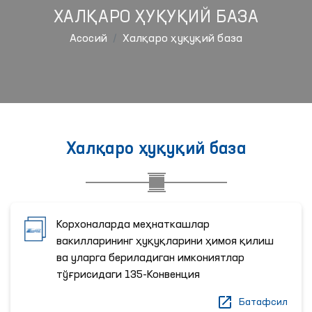
ХАЛҚАРО ҲУҚУҚИЙ БАЗА
Aсосий
Халқаро ҳуқуқий база
Халқаро ҳуқуқий база
Корхоналарда меҳнаткашлар
вакилларининг ҳуқуқларини ҳимоя қилиш
ва уларга бериладиган имкониятлар
тўғрисидаги 135-Конвенция
Батафсил