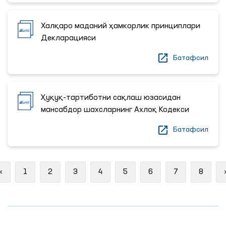
Халқаро маданий ҳамкорлик принциплари
Декларацияси
Батафсил
Ҳуқуқ-тартиботни сақлаш юзасидан
мансабдор шахсларнинг Ахлоқ Кодекси
Батафсил
Previous
«
1
2
3
4
5
6
7
8