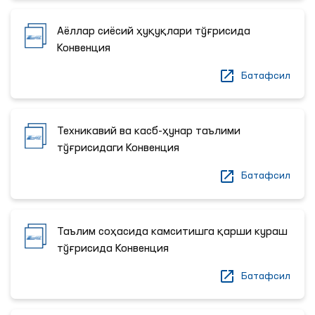
Аёллар сиёсий ҳуқуқлари тўғрисида
Конвенция
Батафсил
Техникавий ва касб-ҳунар таълими
тўғрисидаги Конвенция
Батафсил
Таълим соҳасида камситишга қарши кураш
тўғрисида Конвенция
Батафсил