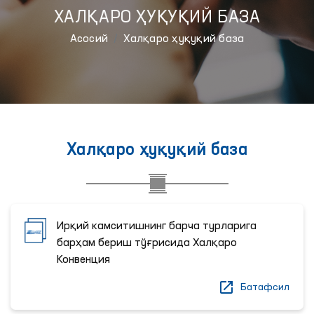
ХАЛҚАРО ҲУҚУҚИЙ БАЗА
Aсосий
Халқаро ҳуқуқий база
Халқаро ҳуқуқий база
Ирқий камситишнинг барча турларига
барҳам бериш тўғрисида Халқаро
Конвенция
Батафсил