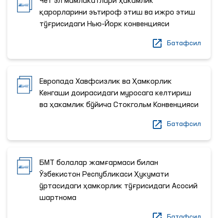
Чет эл мамлакатлари ҳакамлик
қарорларини эътироф этиш ва ижро этиш
тўғрисидаги Нью-Йорк конвенцияси
Батафсил
Европада Хавфсизлик ва Ҳамкорлик
Кенгаши доирасидаги муросага келтириш
ва ҳакамлик бўйича Стокгольм Конвенцияси
Батафсил
БМТ болалар жамғармаси билан
Ўзбекистон Республикаси Ҳукумати
ўртасидаги ҳамкорлик тўғрисидаги Асосий
шартнома
Батафсил