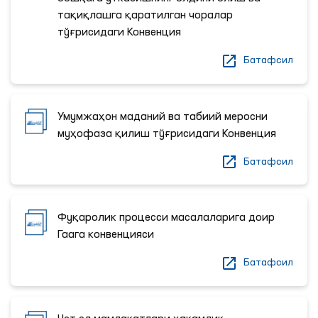
тақиқлашга қаратилган чоралар
тўғрисидаги Конвенция
Батафсил
Умумжаҳон маданий ва табиий меросни
муҳофаза қилиш тўғрисидаги Конвенция
Батафсил
Фуқаролик процесси масалаларига доир
Гаага конвенцияси
Батафсил