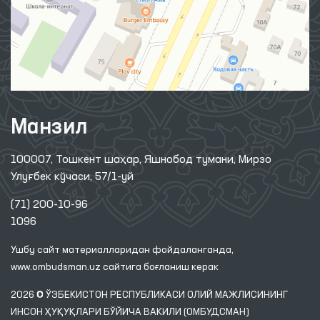
Манзил
100007, Тошкент шаҳар, Яшнобод тумани, Мирзо
Улуғбек кўчаси, 57/1-уй
(71) 200-10-96
1096
Ушбу сайт материалларидан фойдаланганда,
www.ombudsman.uz
сайтига боғланиш керак
2026 © ЎЗБЕКИСТОН РЕСПУБЛИКАСИ ОЛИЙ МАЖЛИСИНИНГ
ИНСОН ҲУҚУҚЛАРИ БЎЙИЧА ВАКИЛИ (ОМБУДСМАН)