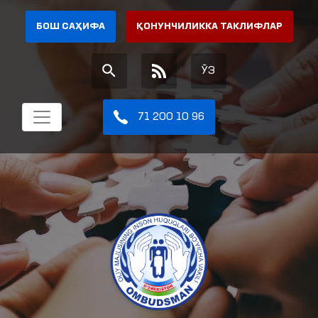
БОШ САҲИФА
ҚОНУНЧИЛИККА ТАКЛИФЛАР
ЎЗ
71 200 10 96