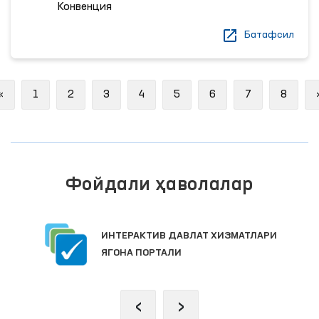
Конвенция
Батафсил
Previous
«
1
2
3
4
5
6
7
8
Фойдали ҳаволалар
ИНТЕРАКТИВ ДАВЛАТ ХИЗМАТЛАРИ
ЯГОНА ПОРТАЛИ
‹
›