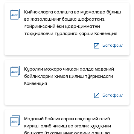
Қийноқларга солишга ва муомалада бўлиш
ва жазолашнинг бошқа шафқатсиз,
ғайриинсоний ёки қадр-қимматни
таҳқирловчи турларига қарши Конвенция
Батафсил
Қуролли можаро чиққан ҳолда маданий
бойликларни ҳимоя қилиш тўғрисидаги
Конвенция
Батафсил
Маданий бойликларни ноқонуний олиб
кириш, олиб чиқиш ва эгалик ҳуқуқини
бошқага ўтказишнинг олдини олиш ва