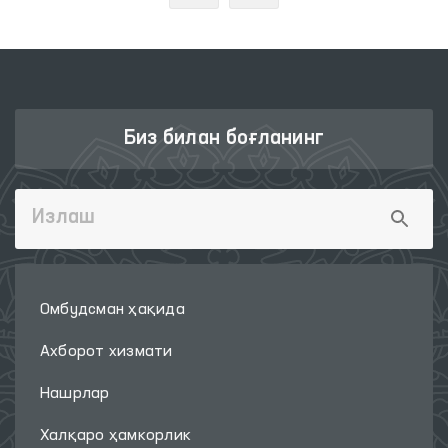
Биз билан боғланинг
Омбудсман ҳақида
Ахборот хизмати
Нашрлар
Халқаро ҳамкорлик