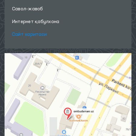
Савол-жавоб
Интернет қабулхона
Сайт харитаси