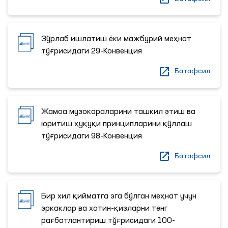
Зўрлаб ишлатиш ёки мажбурий меҳнат
тўғрисидаги 29-Конвенция
Батафсил
Жамоа музокараларини ташкил этиш ва
юритиш ҳуқуқи принципларини қўллаш
тўғрисидаги 98-Конвенция
Батафсил
Бир хил қийматга эга бўлган меҳнат учун
эркаклар ва хотин-қизларни тенг
рағбатлантириш тўғрисидаги 100-