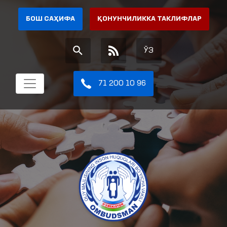
БОШ САҲИФА
ҚОНУНЧИЛИККА ТАКЛИФЛАР
ЎЗ
71 200 10 96