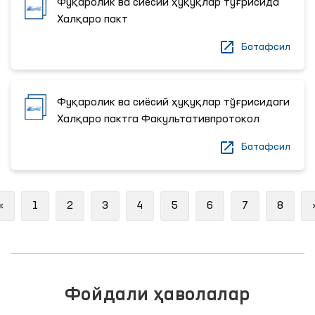
Фуқаролик ва сиёсий ҳуқуқлар тўғрисида
Халқаро пакт
Батафсил
Фуқаролик ва сиёсий ҳуқуқлар тўғрисидаги
Халқаро пактга Факультативпротокол
Батафсил
Previous
«
1
2
3
4
5
6
7
8
Фойдали ҳаволалар