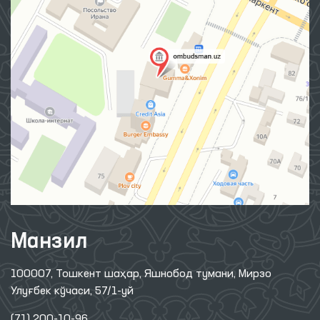
Манзил
100007, Тошкент шаҳар, Яшнобод тумани, Мирзо
Улуғбек кўчаси, 57/1-уй
(71) 200-10-96