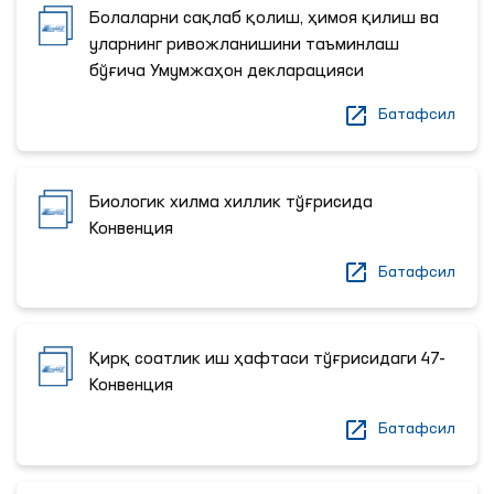
Болаларни сақлаб қолиш, ҳимоя қилиш ва
уларнинг ривожланишини таъминлаш
бўғича Умумжаҳон декларацияси
Батафсил
Биологик хилма хиллик тўғрисида
Конвенция
Батафсил
Қирқ соатлик иш ҳафтаси тўғрисидаги 47-
Конвенция
Батафсил