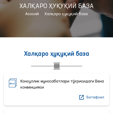
ХАЛҚАРО ҲУҚУҚИЙ БАЗА
Aсосий
Халқаро ҳуқуқий база
Халқаро ҳуқуқий база
Консуллик муносабатлари тўғрисидаги Вена
конвенцияси
Батафсил