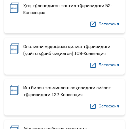
Ҳақ тўланадиган таътил тўғрисидаги 52-
Конвенция
Батафсил
Оналикни муҳофаза қилиш тўғрисидаги
(қайта кўриб чиқилган) 103-Конвенция
Батафсил
Иш билан таъминлаш соҳасидаги сиёсат
тўғрисидаги 122-Конвенция
Батафсил