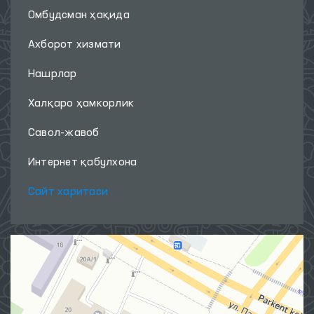
Омбудсман ҳақида
Ахборот хизмати
Нашрлар
Халқаро ҳамкорлик
Савол-жавоб
Интернет қабулхона
Сайт харитаси