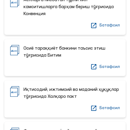
Аёлларга нисбатан турли хил
камситишларга барҳам бериш тўғрисида
Конвенция
Батафсил
Осиё тараққиёт банкини таъсис этиш
тўғрисида Битим
Батафсил
Иқтисодий, ижтимоий ва маданий ҳуқуқлар
тўғрисида Халқаро пакт
Батафсил