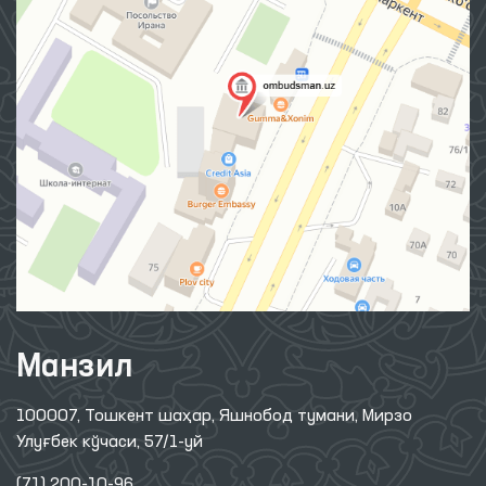
Манзил
100007, Тошкент шаҳар, Яшнобод тумани, Мирзо
Улуғбек кўчаси, 57/1-уй
(71) 200-10-96