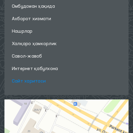
Омбудсман ҳақида
Ахборот хизмати
Нашрлар
Халқаро ҳамкорлик
Савол-жавоб
Интернет қабулхона
Сайт харитаси