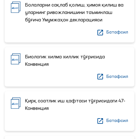
Болаларни сақлаб қолиш, ҳимоя қилиш ва
уларнинг ривожланишини таъминлаш
бўғича Умумжаҳон декларацияси
Батафсил
Биологик хилма хиллик тўғрисида
Конвенция
Батафсил
Қирқ соатлик иш ҳафтаси тўғрисидаги 47-
Конвенция
Батафсил