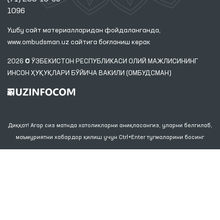
1096
Ушбу сайт материалларидан фойдаланганда,
www.ombudsman.uz
сайтига боғланиш керак
2026 © ЎЗБЕКИСТОН РЕСПУБЛИКАСИ ОЛИЙ МАЖЛИСИНИНГ
ИНСОН ҲУҚУҚЛАРИ БЎЙИЧА ВАКИЛИ (ОМБУДСМАН)
Диққат! Агар сиз матнда хатоликларни аниқласангиз, уларни белгилаб,
маъмуриятни хабардор қилиш учун Ctrl+Enter тугмаларини босинг