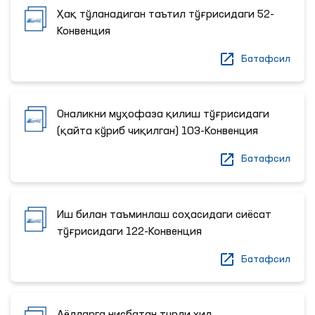
Ҳақ тўланадиган таътил тўғрисидаги 52-
Конвенция
Батафсил
Оналикни муҳофаза қилиш тўғрисидаги
(қайта кўриб чиқилган) 103-Конвенция
Батафсил
Иш билан таъминлаш соҳасидаги сиёсат
тўғрисидаги 122-Конвенция
Батафсил