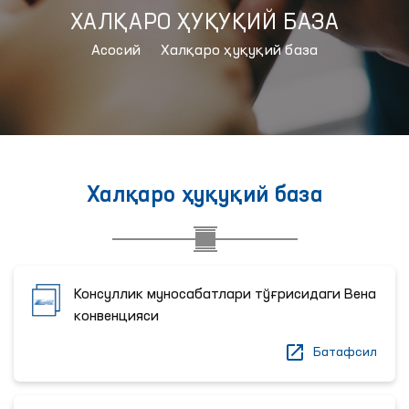
ХАЛҚАРО ҲУҚУҚИЙ БАЗА
Aсосий
Халқаро ҳуқуқий база
Халқаро ҳуқуқий база
Консуллик муносабатлари тўғрисидаги Вена
конвенцияси
Батафсил