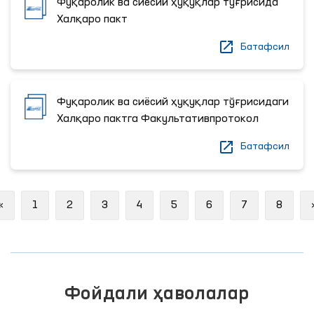
Фуқаролик ва сиёсий ҳуқуқлар тўғрисида
Халқаро пакт
Батафсил
Фуқаролик ва сиёсий ҳуқуқлар тўғрисидаги
Халқаро пактга Факультативпротокол
Батафсил
Previous
«
1
2
3
4
5
6
7
8
Фойдали ҳаволалар