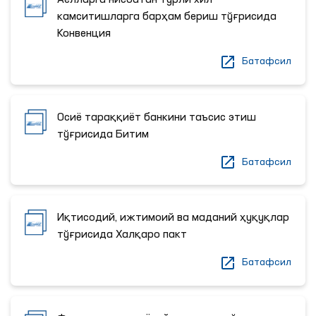
Аёлларга нисбатан турли хил
камситишларга барҳам бериш тўғрисида
Конвенция
Батафсил
Осиё тараққиёт банкини таъсис этиш
тўғрисида Битим
Батафсил
Иқтисодий, ижтимоий ва маданий ҳуқуқлар
тўғрисида Халқаро пакт
Батафсил