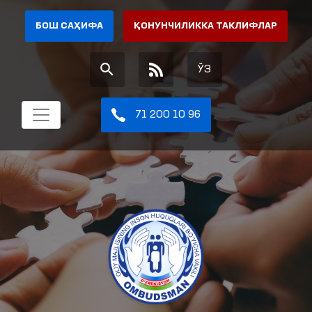
БОШ САҲИФА
ҚОНУНЧИЛИККА ТАКЛИФЛАР
ЎЗ
71 200 10 96