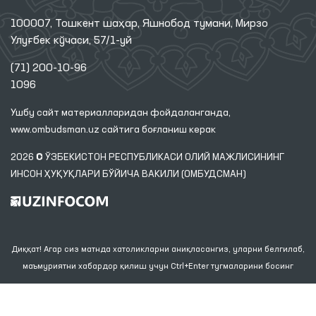
100007, Тошкент шаҳар, Яшнобод тумани, Мирзо
Улуғбек кўчаси, 57/1-уй
(71) 200-10-96
1096
Ушбу сайт материалларидан фойдаланганда,
www.ombudsman.uz
сайтига боғланиш керак
2026 © ЎЗБЕКИСТОН РЕСПУБЛИКАСИ ОЛИЙ МАЖЛИСИНИНГ
ИНСОН ҲУҚУҚЛАРИ БЎЙИЧА ВАКИЛИ (ОМБУДСМАН)
Диққат! Агар сиз матнда хатоликларни аниқласангиз, уларни белгилаб,
маъмуриятни хабардор қилиш учун Ctrl+Enter тугмаларини босинг