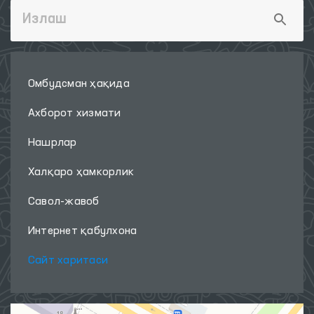
Омбудсман ҳақида
Ахборот хизмати
Нашрлар
Халқаро ҳамкорлик
Савол-жавоб
Интернет қабулхона
Сайт харитаси