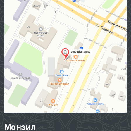
Манзил