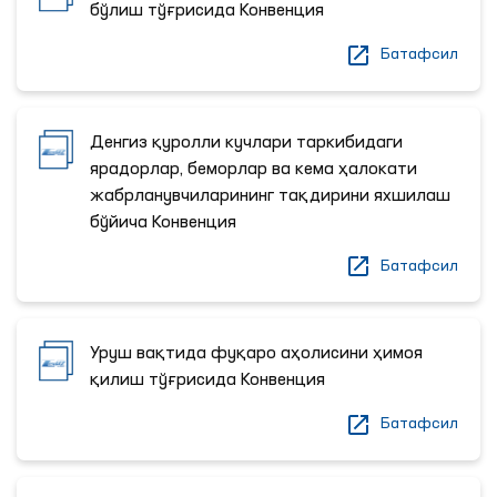
бўлиш тўғрисида Конвенция
Батафсил
Денгиз қуролли кучлари таркибидаги
ярадорлар, беморлар ва кема ҳалокати
жабрланувчиларининг тақдирини яхшилаш
бўйича Конвенция
Батафсил
Уруш вақтида фуқаро аҳолисини ҳимоя
қилиш тўғрисида Конвенция
Батафсил