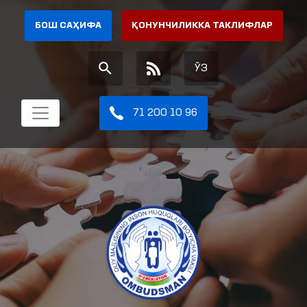
БОШ САҲИФА
ҚОНУНЧИЛИККА ТАКЛИФЛАР
ЎЗ
71 200 10 96