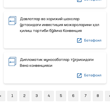
Давлатлар ва хорижий шахслар
ўртасидаги инвестиция можароларини ҳал
қилиш тартиби бўйича Конвенция
Батафсил
Дипломатик муносабатлар тўғрисидаги
Вена конвенцияси
Батафсил
Previous
«
1
2
3
4
5
6
7
8