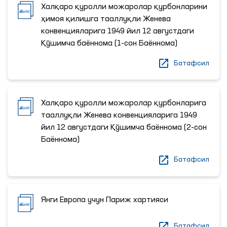
Халқаро қуролли можаролар қурбонларини
ҳимоя қилишга тааллуқли Женева
конвенцияларига 1949 йил 12 августдаги
Қўшимча баённома (1-сон Баённома)
Батафсил
Халқаро қуролли можаролар қурбонларига
тааллуқли Женева конвенцияларига 1949
йил 12 августдаги Қўшимча баённома (2-сон
Баённома)
Батафсил
Янги Европа учун Париж хартияси
Батафсил