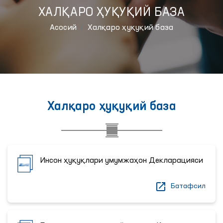
ХАЛҚАРО ҲУҚУҚИЙ БАЗА
Aсосий
Халқаро ҳуқуқий база
Халқаро ҳуқуқий база
Инсон ҳуқуқлари умумжаҳон Декларацияси
Батафсил