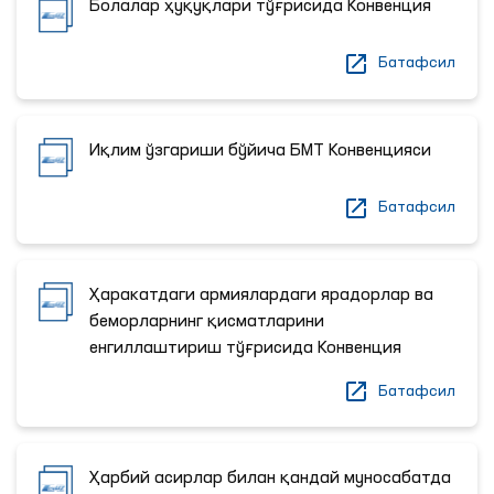
Болалар ҳуқуқлари тўғрисида Конвенция
Батафсил
Иқлим ўзгариши бўйича БМТ Конвенцияси
Батафсил
Ҳаракатдаги армиялардаги ярадорлар ва
беморларнинг қисматларини
енгиллаштириш тўғрисида Конвенция
Батафсил
Ҳарбий асирлар билан қандай муносабатда