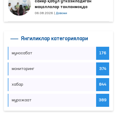
сайёр қабул ўтказиладиган
маҳаллалар танланмоқда
06.08.2026
|
Давоми
Янгиликлар категориялари
муносабат
176
мониторинг
374
хабар
844
мурожаат
389