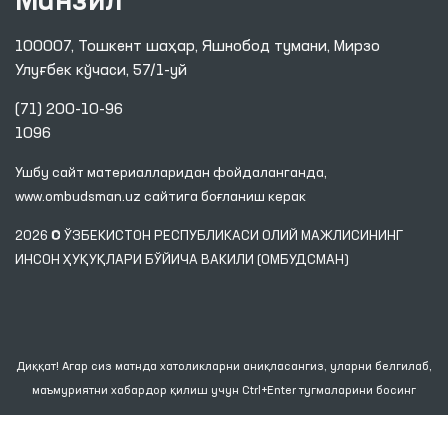
Манзил
100007, Тошкент шаҳар, Яшнобод тумани, Мирзо
Улуғбек кўчаси, 57/1-уй
(71) 200-10-96
1096
Ушбу сайт материалларидан фойдаланганда,
www.ombudsman.uz
сайтига боғланиш керак
2026 © ЎЗБЕКИСТОН РЕСПУБЛИКАСИ ОЛИЙ МАЖЛИСИНИНГ
ИНСОН ҲУҚУҚЛАРИ БЎЙИЧА ВАКИЛИ (ОМБУДСМАН)
Диққат! Агар сиз матнда хатоликларни аниқласангиз, уларни белгилаб,
маъмуриятни хабардор қилиш учун Ctrl+Enter тугмаларини босинг