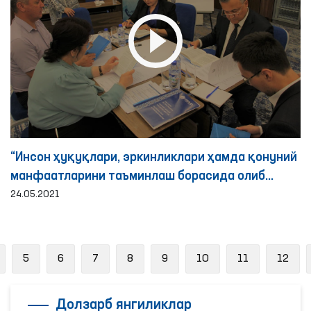
“Инсон ҳуқуқлари, эркинликлари ҳамда қонуний
манфаатларини таъминлаш борасида олиб
борилаётган ислоҳотларда Омбудсманнинг
24.05.2021
тутган ўрни” мавзусидаги семинар-тренинг
revious
5
6
7
8
9
10
11
12
Долзарб янгиликлар