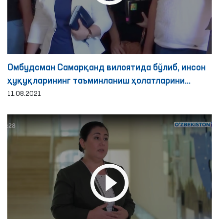
Омбудсман Самарқанд вилоятида бўлиб, инсон
ҳуқуқларининг таъминланиш ҳолатларини
ўрганди
11.08.2021