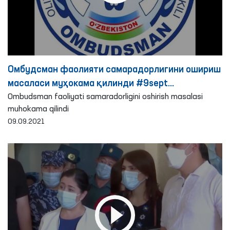
Омбудсман фаолияти самарадорлигини ошириш
масаласи муҳокама қилинди #9sept
#uzbekiston24
Ombudsman faoliyati samaradorligini oshirish masalasi
muhokama qilindi
09.09.2021