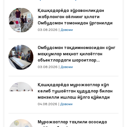
Қашқадарёда зўравонликдан
жабрланган аёлнинг ҳолати
Омбудсман томонидан ўрганилди
03.08.2026
|
Давоми
Омбудсман тақдимномасидан сўнг
маҳкумлар меҳнат қилаётган
объектлардаги шароитлар
яхшиланди
03.08.2026
|
Давоми
Қашқадарёда мурожаатлар кўп
келиб тушаётган ҳудудлар билан
манзилли ишлаш йўлга қўйилди
04.08.2026
|
Давоми
Мурожаатлар таҳлили асосида