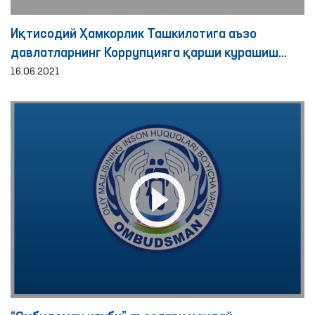
Иқтисодий Ҳамкорлик Ташкилотига аъзо
давлатларнинг Коррупцияга қарши курашиш
идоралари раҳбарлари ва Омбудсманларининг
16.06.2021
4-йиғилиши бўлиб ўтди