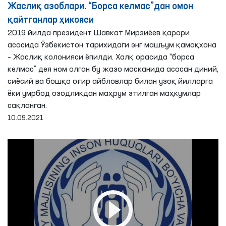
Жаслиқ азоблари. “Борса келмас”дан омон
қайтганлар ҳикояси
2019 йилда президент Шавкат Мирзиёев қарори
асосида Ўзбекистон тарихидаги энг машъум қамоқхона
– Жаслиқ колонияси ёпилди. Халқ орасида “борса
келмас” дея ном олган бу жазо масканида асосан диний,
сиёсий ва бошқа оғир айбловлар билан узоқ йилларга
ёки умрбод озодликдан маҳрум этилган маҳкумлар
сақланган.
10.09.2021