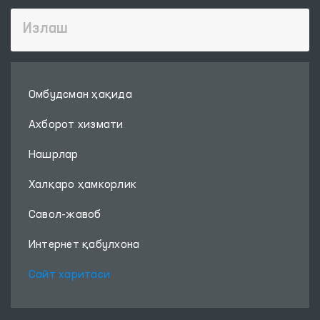
Омбудсман ҳақида
Ахборот хизмати
Нашрлар
Халқаро ҳамкорлик
Савол-жавоб
Интернет қабулхона
Сайт харитаси