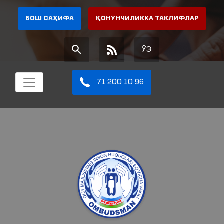
БОШ САҲИФА
ҚОНУНЧИЛИККА ТАКЛИФЛАР
ЎЗ
71 200 10 96