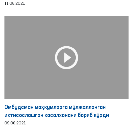
11.06.2021
Омбудсман маҳкумларга мўлжалланган
ихтисослашган касалхонани бориб кўрди
09.06.2021