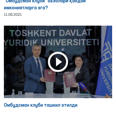
“Омбудсман клуби” аъзолари қандай
имкониятларга эга?
11.06.2021
Омбудсман клуби ташкил этилди