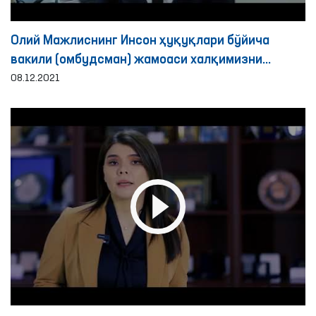
Олий Мажлиснинг Инсон ҳуқуқлари бўйича
вакили (омбудсман) жамоаси халқимизни
Ўзбекистон Республикаси Конституциясининг
08.12.2021
29 йиллиги билан муборакбод этади!