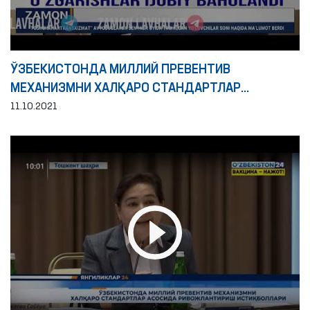
ЎЗБЕКИСТОНДА МИЛЛИЙ ПРЕВЕНТИВ
МЕХАНИЗМНИ ХАЛҚАРО СТАНДАРТЛАР
АСОСИДА РИВОЖЛАНТИРИШ ИСТИҚБОЛЛАРИ
11.10.2021