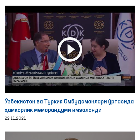
билан учрашди.
Ўзбекистон ва Туркия Омбудсманлари ўртасида
ҳамкорлик меморандуми имзоланди
22.11.2021