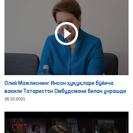
Олий Мажлиснинг Инсон ҳуқуқлари бўйича
вакили Татаристон Омбудсмани билан учрашди
26.10.2021