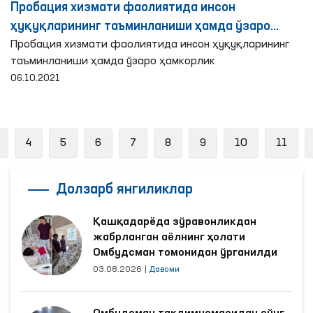
Пробация хизмати фаолиятида инсон
ҳуқуқларининг таъминланиши ҳамда ўзаро
ҳамкорлик
Пробация хизмати фаолиятида инсон ҳуқуқларининг
таъминланиши ҳамда ўзаро ҳамкорлик
06.10.2021
Previous
4
5
6
7
8
9
10
11
Долзарб янгиликлар
Қашқадарёда зўравонликдан
жабрланган аёлнинг ҳолати
Омбудсман томонидан ўрганилди
03.08.2026
|
Давоми