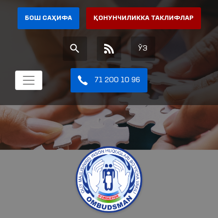
БОШ САҲИФА
ҚОНУНЧИЛИККА ТАКЛИФЛАР
ЎЗ
71 200 10 96