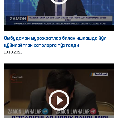
Омбудсман мурожаатлар билан ишлашда йўл
қўйилаётган хатоларга тўхталди
18.10.2021