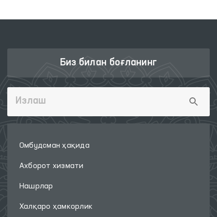
Биз билан боғланинг
Омбудсман ҳақида
Ахборот хизмати
Нашрлар
Халқаро ҳамкорлик