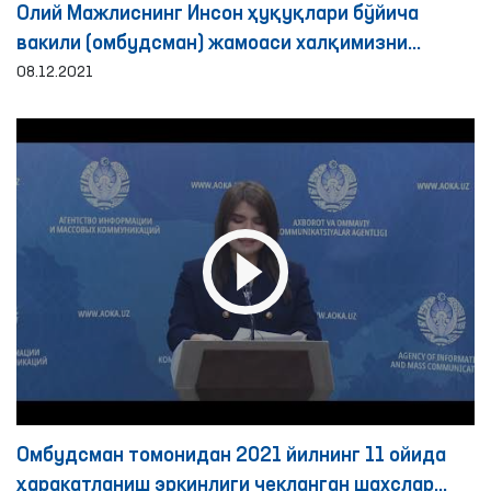
Олий Мажлиснинг Инсон ҳуқуқлари бўйича
вакили (омбудсман) жамоаси халқимизни
Ўзбекистон Республикаси Конституциясининг
08.12.2021
29 йиллиги билан муборакбод этади!
Омбудсман томонидан 2021 йилнинг 11 ойида
ҳаракатланиш эркинлиги чекланган шахслар