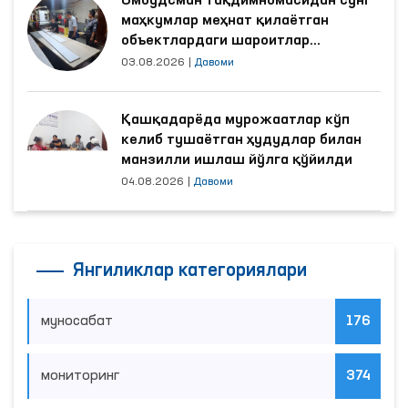
Омбудсман тақдимномасидан сўнг
маҳкумлар меҳнат қилаётган
объектлардаги шароитлар
яхшиланди
03.08.2026
|
Давоми
Қашқадарёда мурожаатлар кўп
келиб тушаётган ҳудудлар билан
манзилли ишлаш йўлга қўйилди
04.08.2026
|
Давоми
Янгиликлар категориялари
муносабат
176
мониторинг
374