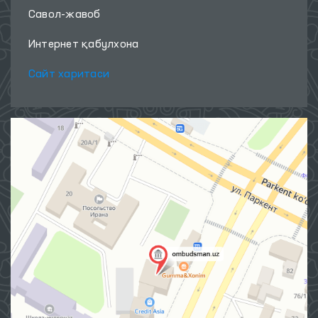
Савол-жавоб
Интернет қабулхона
Сайт харитаси