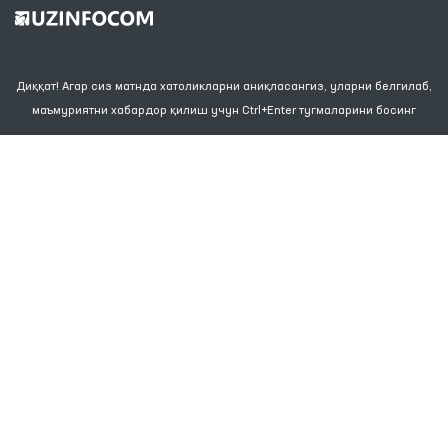
Диққат! Агар сиз матнда хатоликларни аниқласангиз, уларни белгилаб,
маъмуриятни хабардор қилиш учун Ctrl+Enter тугмаларини босинг