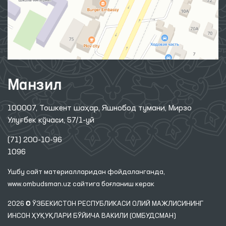
Манзил
100007, Тошкент шаҳар, Яшнобод тумани, Мирзо
Улуғбек кўчаси, 57/1-уй
(71) 200-10-96
1096
Ушбу сайт материалларидан фойдаланганда,
www.ombudsman.uz
сайтига боғланиш керак
2026 © ЎЗБЕКИСТОН РЕСПУБЛИКАСИ ОЛИЙ МАЖЛИСИНИНГ
ИНСОН ҲУҚУҚЛАРИ БЎЙИЧА ВАКИЛИ (ОМБУДСМАН)