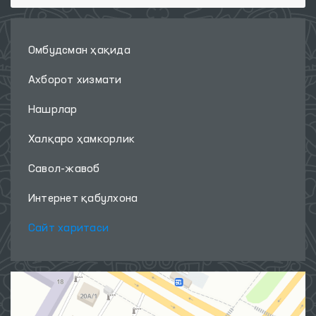
Омбудсман ҳақида
Ахборот хизмати
Нашрлар
Халқаро ҳамкорлик
Савол-жавоб
Интернет қабулхона
Сайт харитаси