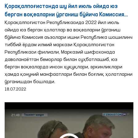
Қорақалпоғистонда шу йил июль ойида юз
берган воқеаларни ўрганиш бўйича Комиссия
фаолияти
Қорақалпоғистон Республикасида 2022 йил июль
ойида юз берган ҳолатлар ва воқеаларни ўрганиш
бўйича Комиссия аъзолари ишни Республика шошилинч
тиббий ёрдам илмий маркази Қорақалпоғистон
Республикаси филиали, Марказий шифохонада
даволанаётган беморлар билан суҳбатлашиб, юз
берган воқеаларда инсон ҳуқуқлари, эркинликлари
ҳамда қонуний манфаатлари билан боғлиқ ҳолатларни
ўрганишдан бошлади.
18.07.2022