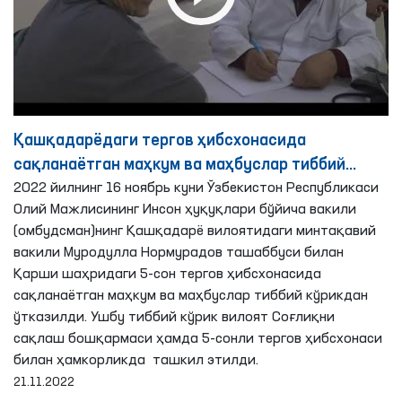
Қашқадарёдаги тергов ҳибсхонасида
сақланаётган маҳкум ва маҳбуслар тиббий
2022 йилнинг 16 ноябрь куни Ўзбекистон Республикаси
кўрикдан ўтказилди
Олий Мажлисининг Инсон ҳуқуқлари бўйича вакили
(омбудсман)нинг Қашқадарё вилоятидаги минтақавий
вакили Муродулла Нормурадов ташаббуси билан
Қарши шаҳридаги 5-сон тергов ҳибсхонасида
сақланаётган маҳкум ва маҳбуслар тиббий кўрикдан
ўтказилди. Ушбу тиббий кўрик вилоят Соғлиқни
сақлаш бошқармаси ҳамда 5-сонли тергов ҳибсхонаси
билан ҳамкорликда ташкил этилди.
21.11.2022