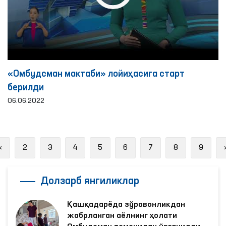
«Омбудсман мактаби» лойиҳасига старт
берилди
06.06.2022
Previous
«
2
3
4
5
6
7
8
9
Долзарб янгиликлар
Қашқадарёда зўравонликдан
жабрланган аёлнинг ҳолати