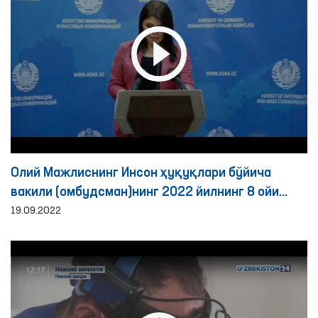
Олий Мажлиснинг Инсон ҳуқуқлари бўйича
вакили (омбудсман)нинг 2022 йилнинг 8 ойи
давомида мурожаатлар билан ишлаш бўйича
19.09.2022
фаолият натижаларига бағишланган брифинг
тафсилотлари