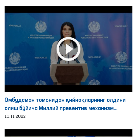
Омбудсман томонидан қийноқларнинг олдини
олиш бўйича Миллий превентив механизм
доирасида 2022 йилнинг 9 ойида амалга
10.11.2022
оширилган мониторинг ташрифлари бўйича
брифинг