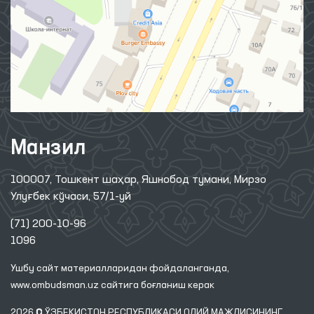
Манзил
100007, Тошкент шаҳар, Яшнобод тумани, Мирзо
Улуғбек кўчаси, 57/1-уй
(71) 200-10-96
1096
Ушбу сайт материалларидан фойдаланганда,
www.ombudsman.uz
сайтига боғланиш керак
2026 © ЎЗБЕКИСТОН РЕСПУБЛИКАСИ ОЛИЙ МАЖЛИСИНИНГ