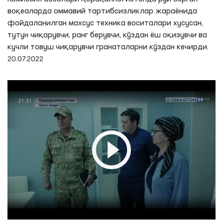
воқеаларда оммавий тартибсизликлар жараёнида
фойдаланилган махсус техника воситалари хусусан,
тутун чиқарувчи, ранг берувчи, кўздан ёш оқизувчи ва
кучли товуш чиқарувчи гранаталарни кўздан кечирди.
20.07.2022