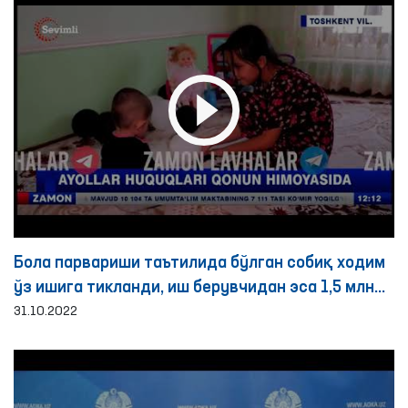
Бола парвариши таътилида бўлган собиқ ходим
ўз ишига тикланди, иш берувчидан эса 1,5 млн
сўм маънавий зарар ундирилиши белгиланди-
31.10.2022
Омбудсман