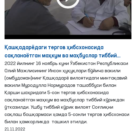
Қашқадарёдаги тергов ҳибсхонасида
сақланаётган маҳкум ва маҳбуслар тиббий
2022 йилнинг 16 ноябрь куни Ўзбекистон Республикаси
кўрикдан ўтказилди
Олий Мажлисининг Инсон ҳуқуқлари бўйича вакили
(омбудсман)нинг Қашқадарё вилоятидаги минтақавий
вакили Муродулла Нормурадов ташаббуси билан
Қарши шаҳридаги 5-сон тергов ҳибсхонасида
сақланаётган маҳкум ва маҳбуслар тиббий кўрикдан
ўтказилди. Ушбу тиббий кўрик вилоят Соғлиқни
сақлаш бошқармаси ҳамда 5-сонли тергов ҳибсхонаси
билан ҳамкорликда ташкил этилди.
21.11.2022