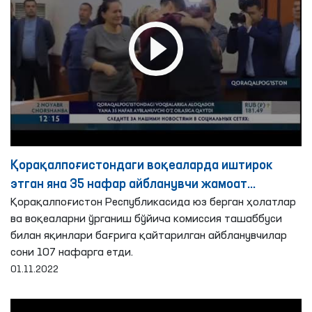
Қорақалпоғистондаги воқеаларда иштирок
этган яна 35 нафар айбланувчи жамоат
кафиллиги асосида ўз оиласи бағрига
Қорақалпоғистон Республикасида юз берган ҳолатлар
ва воқеаларни ўрганиш бўйича комиссия ташаббуси
қайтарилди
билан яқинлари бағрига қайтарилган айбланувчилар
сони 107 нафарга етди.
01.11.2022