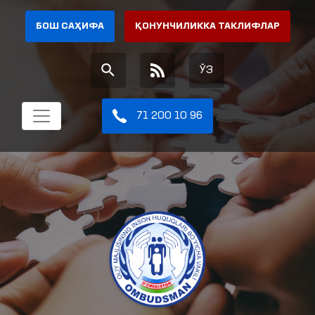
БОШ САҲИФА
ҚОНУНЧИЛИККА ТАКЛИФЛАР
ЎЗ
71 200 10 96