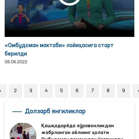
«Омбудсман мактаби» лойиҳасига старт
берилди
06.06.2022
Previous
«
2
3
4
5
6
7
8
9
Долзарб янгиликлар
Қашқадарёда зўравонликдан
жабрланган аёлнинг ҳолати