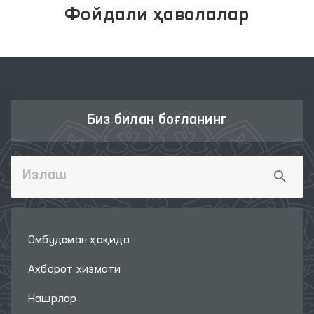
Фойдали ҳаволалар
Биз билан боғланинг
Омбудсман ҳақида
Ахборот хизмати
Нашрлар