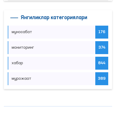
Янгиликлар категориялари
муносабат
176
мониторинг
374
хабар
844
мурожаат
389