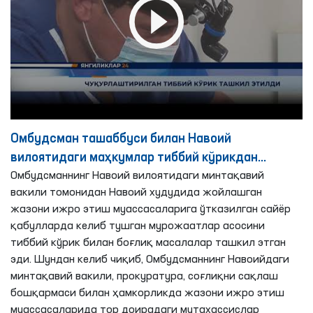
Омбудсман ташаббуси билан Навоий
вилоятидаги маҳкумлар тиббий кўрикдан
ўтказилди
Омбудсманнинг Навоий вилоятидаги минтақавий
вакили томонидан Навоий худудида жойлашган
жазони ижро этиш муассасаларига ўтказилган сайёр
қабулларда келиб тушган мурожаатлар асосини
тиббий кўрик билан боғлиқ масалалар ташкил этган
эди. Шундан келиб чиқиб, Омбудсманнинг Навоийдаги
минтақавий вакили, прокуратура, соғлиқни сақлаш
бошқармаси билан ҳамкорликда жазони ижро этиш
муассасаларида тор доирадаги мутахассислар