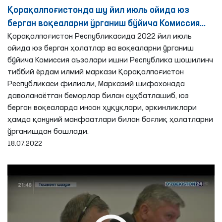
Қорақалпоғистонда шу йил июль ойида юз
берган воқеаларни ўрганиш бўйича Комиссия
фаолияти
Қорақалпоғистон Республикасида 2022 йил июль
ойида юз берган ҳолатлар ва воқеаларни ўрганиш
бўйича Комиссия аъзолари ишни Республика шошилинч
тиббий ёрдам илмий маркази Қорақалпоғистон
Республикаси филиали, Марказий шифохонада
даволанаётган беморлар билан суҳбатлашиб, юз
берган воқеаларда инсон ҳуқуқлари, эркинликлари
ҳамда қонуний манфаатлари билан боғлиқ ҳолатларни
ўрганишдан бошлади.
18.07.2022