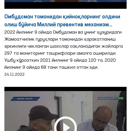
Омбудсман томонидан қийноқларнинг олдини
олиш бўйича Миллий превентив механизм
доирасида 2022 йилнинг 9 ойида амалга
2022 йилнинг 9 ойида Омбудсман ва унинг ҳузуридаги
Жамоатчилик гуруҳлари томонидан ҳаракатланиш
оширилган мониторинг ташрифлари бўйича
эркинлиги чекланган шахслар сақланадиган жойларга
брифинг
297 та мониторинг ташрифлари амалга оширилди.
Ушбу кўрсаткич 2021 йилнинг 9 ойида 120 та, 2020
йилнинг 9 ойида 68 тани ташкил этган эди.
24.11.2022