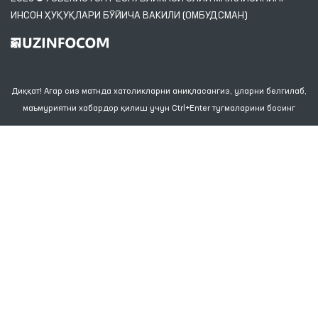
ИНСОН ҲУҚУҚЛАРИ БЎЙИЧА ВАКИЛИ (ОМБУДСМАН)
Диққат! Агар сиз матнда хатоликларни аниқласангиз, уларни белгилаб,
маъмуриятни хабардор қилиш учун Ctrl+Enter тугмаларини босинг