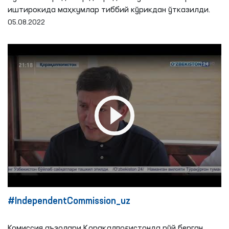
иштирокида маҳкумлар тиббий кўрикдан ўтказилди.
05.08.2022
#IndependentCommission_uz
Комиссия аъзолари Қорақалпоғистонда рўй берган