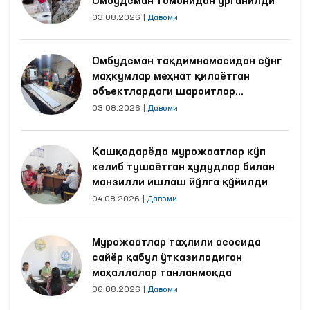
Омбудсман томонидан ўрганилди
03.08.2026
|
Давоми
Омбудсман тақдимномасидан сўнг
маҳкумлар меҳнат қилаётган
объектлардаги шароитлар
яхшиланди
03.08.2026
|
Давоми
Қашқадарёда мурожаатлар кўп
келиб тушаётган ҳудудлар билан
манзилли ишлаш йўлга қўйилди
04.08.2026
|
Давоми
Мурожаатлар таҳлили асосида
сайёр қабул ўтказиладиган
маҳаллалар танланмоқда
06.08.2026
|
Давоми