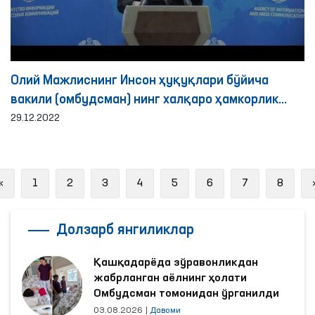
Олий Мажлиснинг Инсон ҳуқуқлари бўйича
вакили (омбудсман) нинг халқаро ҳамкорлик
йўналишидаги фаолияти ҳақида брифинг
29.12.2022
Previous
«
1
2
3
4
5
6
7
8
Долзарб янгиликлар
Қашқадарёда зўравонликдан
жабрланган аёлнинг ҳолати
Омбудсман томонидан ўрганилди
03.08.2026
|
Давоми