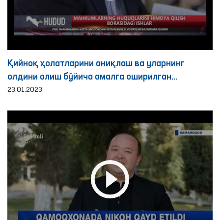
Қийноқ ҳолатларини аниқлаш ва уларнинг
олдини олиш бўйича амалга оширилган
ислоҳотлар
23.01.2023