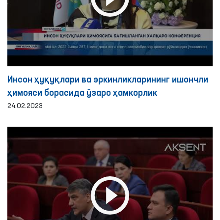
Инсон ҳуқуқлари ва эркинликларининг ишончли
ҳимояси борасида ўзаро ҳамкорлик
24.02.2023