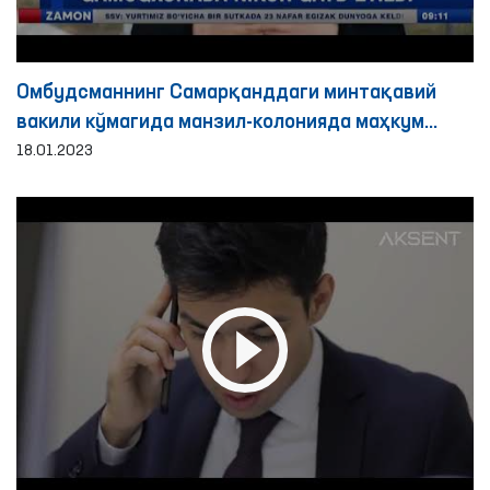
Омбудсманнинг Самарқанддаги минтақавий
вакили кўмагида манзил-колонияда маҳкум
никоҳи қайд этилди
18.01.2023