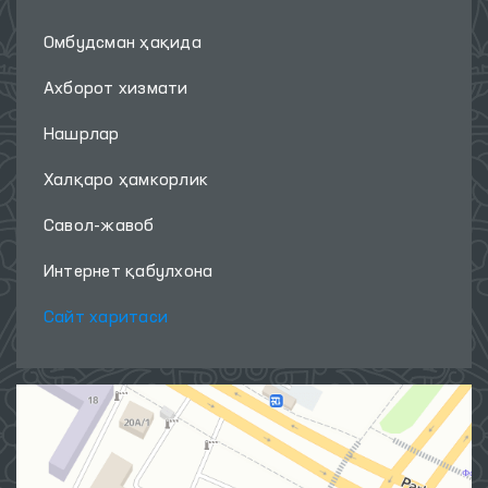
Омбудсман ҳақида
Ахборот хизмати
Нашрлар
Халқаро ҳамкорлик
Савол-жавоб
Интернет қабулхона
Сайт харитаси