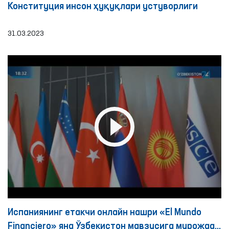
Конституция инсон ҳуқуқлари устуворлиги
31.03.2023
Испаниянинг етакчи онлайн нашри «El Mundo
Financiero» яна Ўзбекистон мавзусига мурожаат