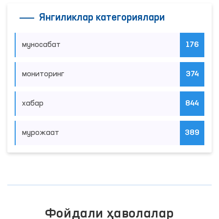
Янгиликлар категориялари
муносабат
176
мониторинг
374
хабар
844
мурожаат
389
Фойдали ҳаволалар