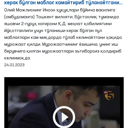
керак бўлган маблағ камайтириб тўланаётгани
аниқланди - Омбудсман
Олий Мажлиснинг Инсон ҳуқуқлари бўйича вакилига
(омбудсманга) Тошкент вилояти, Бўстонлиқ туманида
яшовчи 2-гуруҳ ногирони Қ.Д. меҳнат қобилиятини
йўқотганлиги учун тўланиши керак бўлган пул
маблағлари кам миқдорда тўлаб келинаётгани ҳақида
мурожаат қилди. Мурожаатчининг ёзишича, унинг иш
берувчига қилган мурожаатлари эътиборсиз қолдириб
келинмоқда.
24.01.2023