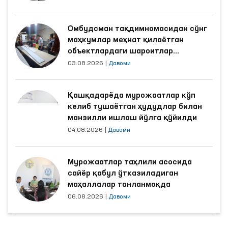
Омбудсман тақдимномасидан сўнг
маҳкумлар меҳнат қилаётган
объектлардаги шароитлар
яхшиланди
03.08.2026
|
Давоми
Қашқадарёда мурожаатлар кўп
келиб тушаётган ҳудудлар билан
манзилли ишлаш йўлга қўйилди
04.08.2026
|
Давоми
Мурожаатлар таҳлили асосида
сайёр қабул ўтказиладиган
маҳаллалар танланмоқда
06.08.2026
|
Давоми