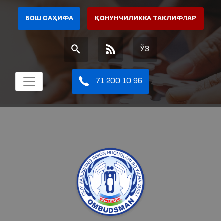
БОШ САҲИФА
ҚОНУНЧИЛИККА ТАКЛИФЛАР
ЎЗ
71 200 10 96