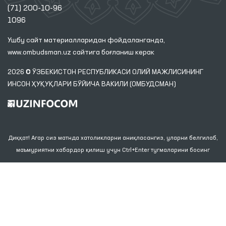
(71) 200-10-96
1096
Ушбу сайт материалларидан фойдаланганда,
www.ombudsman.uz
сайтига боғланиш керак
2026 © ЎЗБЕКИСТОН РЕСПУБЛИКАСИ ОЛИЙ МАЖЛИСИНИНГ
ИНСОН ҲУҚУҚЛАРИ БЎЙИЧА ВАКИЛИ (ОМБУДСМАН)
Диққат! Агар сиз матнда хатоликларни аниқласангиз, уларни белгилаб,
маъмуриятни хабардор қилиш учун Ctrl+Enter тугмаларини босинг