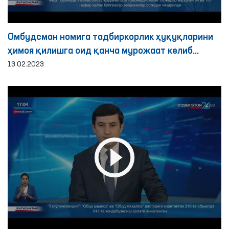
Омбудсман номига тадбиркорлик ҳуқуқларини
ҳимоя қилишга оид қанча мурожаат келиб
тушди?
13.02.2023