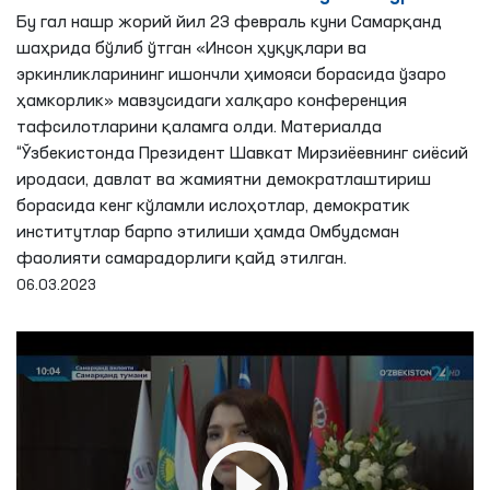
қилди.
Бу гал нашр жорий йил 23 февраль куни Самарқанд
шаҳрида бўлиб ўтган «Инсон ҳуқуқлари ва
эркинликларининг ишончли ҳимояси борасида ўзаро
ҳамкорлик» мавзусидаги халқаро конференция
тафсилотларини қаламга олди. Mатериалда
“Ўзбекистонда Президент Шавкат Мирзиёевнинг сиёсий
иродаси, давлат ва жамиятни демократлаштириш
борасида кенг кўламли ислоҳотлар, демократик
институтлар барпо этилиши ҳамда Омбудсман
фаолияти самарадорлиги қайд этилган.
06.03.2023