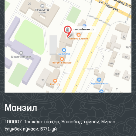
Манзил
100007, Тошкент шаҳар, Яшнобод тумани, Мирзо
Улуғбек кўчаси, 57/1-уй