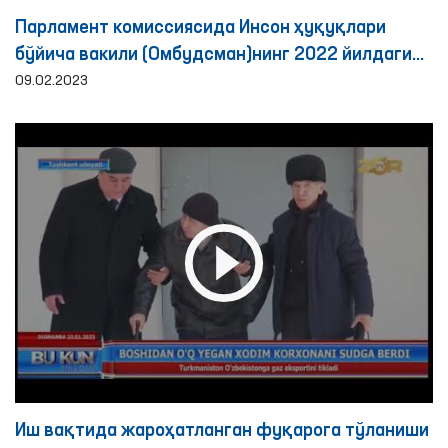
Парламент комиссиясида Инсон ҳуқуқлари
бўйича вакили (Омбудсман)нинг 2022 йилдаги
фаолияти бўйича ахбороти эшитилди
09.02.2023
Иш вақтида жароҳатланган фуқарога тўланиши