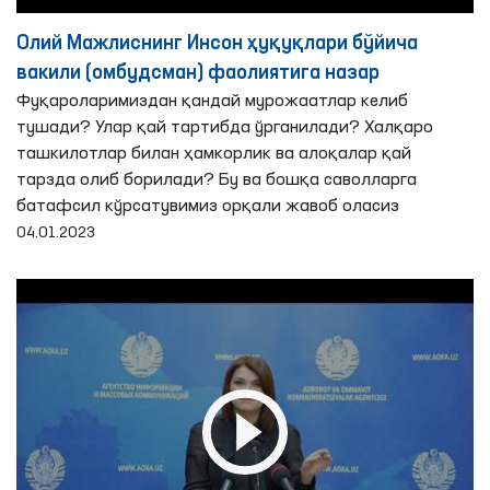
Олий Мажлиснинг Инсон ҳуқуқлари бўйича
вакили (омбудсман) фаолиятига назар
Фуқароларимиздан қандай мурожаатлар келиб
тушади? Улар қай тартибда ўрганилади? Халқаро
ташкилотлар билан ҳамкорлик ва алоқалар қай
тарзда олиб борилади? Бу ва бошқа саволларга
батафсил кўрсатувимиз орқали жавоб оласиз
04.01.2023