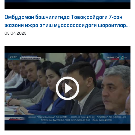
Омбудсман бошчилигида Товоқсойдаги 7-сон
жазони ижро этиш муассасасидаги шароитлар
ўрганилди
03.04.2023