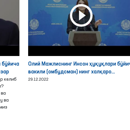
 бўйича
Олий Мажлиснинг Инсон ҳуқуқлари бўйи
азар
вакили (омбудсман) нинг халқаро
р келиб
ҳамкорлик йўналишидаги фаолияти
29.12.2022
и?
ҳақида брифинг
 ва
у ва
миз