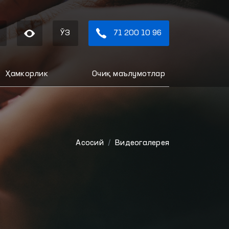
ЎЗ
71 200 10 96
Ҳамкорлик
Очиқ маълумотлар
Aсосий
Видеогалерея