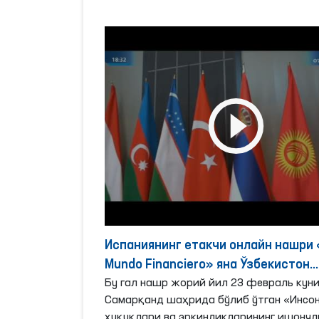
Испаниянинг етакчи онлайн нашри 
Mundo Financiero» яна Ўзбекистон
мавзусига мурожаат қилди.
Бу гал нашр жорий йил 23 февраль кун
Самарқанд шаҳрида бўлиб ўтган «Инсо
ҳуқуқлари ва эркинликларининг ишончл