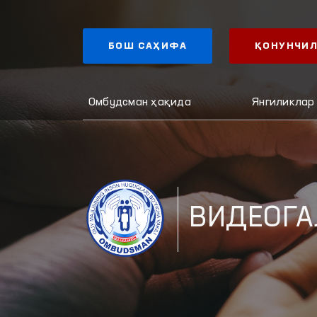
БОШ САҲИФА
ҚОНУНЧИЛ
Омбудсман ҳақида
Янгиликлар
ВИДЕОГА