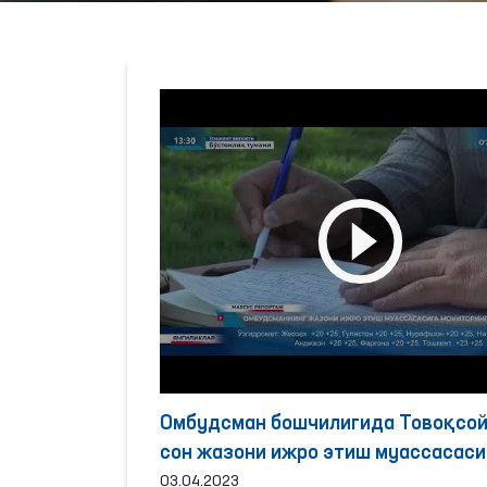
Омбудсман бошчилигида Товоқсой
сон жазони ижро этиш муассасас
шароитлар ўрганилди
03.04.2023