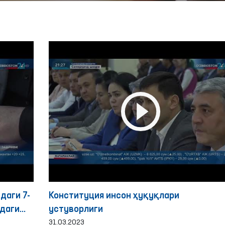
даги 7-
Конституция инсон ҳуқуқлари
идаги
устуворлиги
31.03.2023