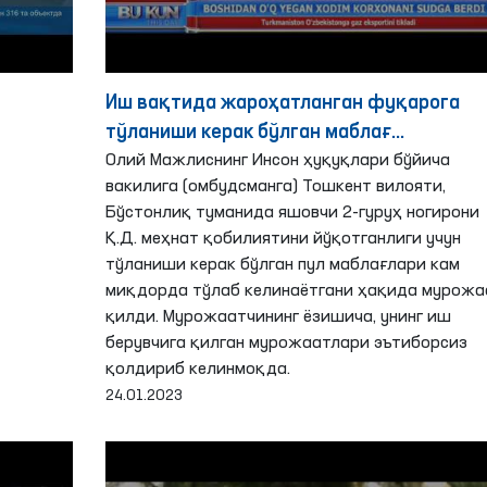
Иш вақтида жароҳатланган фуқарога
тўланиши керак бўлган маблағ
олияти
камайтириб тўланаётгани аниқланди -
Олий Мажлиснинг Инсон ҳуқуқлари бўйича
вакилига (омбудсманга) Тошкент вилояти,
Омбудсман
Бўстонлиқ туманида яшовчи 2-гуруҳ ногирони
Қ.Д. меҳнат қобилиятини йўқотганлиги учун
тўланиши керак бўлган пул маблағлари кам
миқдорда тўлаб келинаётгани ҳақида мурожа
қилди. Мурожаатчининг ёзишича, унинг иш
берувчига қилган мурожаатлари эътиборсиз
қолдириб келинмоқда.
24.01.2023