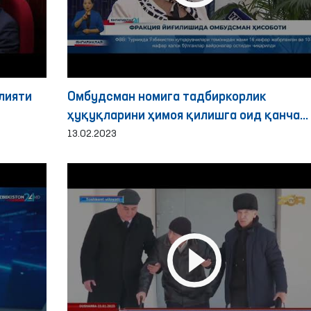
лияти
Омбудсман номига тадбиркорлик
ҳуқуқларини ҳимоя қилишга оид қанча
мурожаат келиб тушди?
13.02.2023