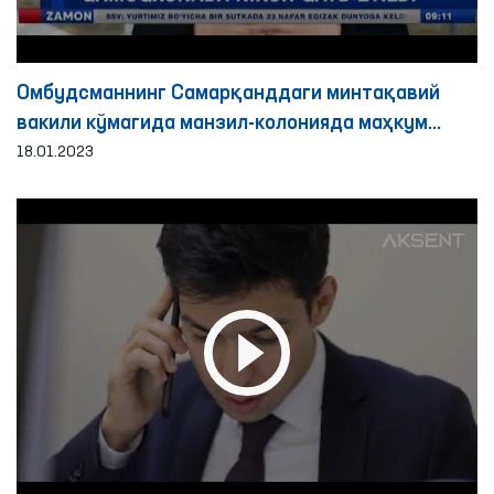
Омбудсманнинг Самарқанддаги минтақавий
вакили кўмагида манзил-колонияда маҳкум
никоҳи қайд этилди
18.01.2023