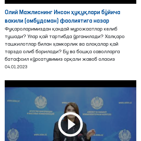
Олий Мажлиснинг Инсон ҳуқуқлари бўйича
вакили (омбудсман) фаолиятига назар
Фуқароларимиздан қандай мурожаатлар келиб
тушади? Улар қай тартибда ўрганилади? Халқаро
ташкилотлар билан ҳамкорлик ва алоқалар қай
тарзда олиб борилади? Бу ва бошқа саволларга
батафсил кўрсатувимиз орқали жавоб оласиз
04.01.2023