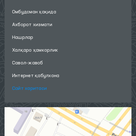
Омбудсман ҳақида
Ахборот хизмати
Нашрлар
Халқаро ҳамкорлик
Савол-жавоб
Интернет қабулхона
Сайт харитаси