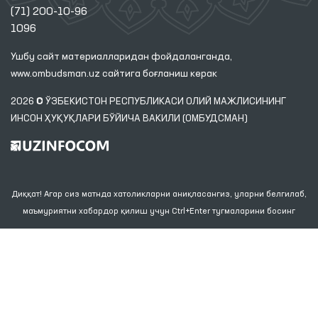
(71) 200-10-96
1096
Ушбу сайт материалларидан фойдаланганда,
www.ombudsman.uz
сайтига боғланиш керак
2026 © ЎЗБЕКИСТОН РЕСПУБЛИКАСИ ОЛИЙ МАЖЛИСИНИНГ
ИНСОН ҲУҚУҚЛАРИ БЎЙИЧА ВАКИЛИ (ОМБУДСМАН)
Диққат! Агар сиз матнда хатоликларни аниқласангиз, уларни белгилаб,
маъмуриятни хабардор қилиш учун Ctrl+Enter тугмаларини босинг