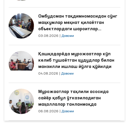
Омбудсман тақдимномасидан сўнг
маҳкумлар меҳнат қилаётган
объектлардаги шароитлар
яхшиланди
03.08.2026
|
Давоми
Қашқадарёда мурожаатлар кўп
келиб тушаётган ҳудудлар билан
манзилли ишлаш йўлга қўйилди
04.08.2026
|
Давоми
Мурожаатлар таҳлили асосида
сайёр қабул ўтказиладиган
маҳаллалар танланмоқда
06.08.2026
|
Давоми