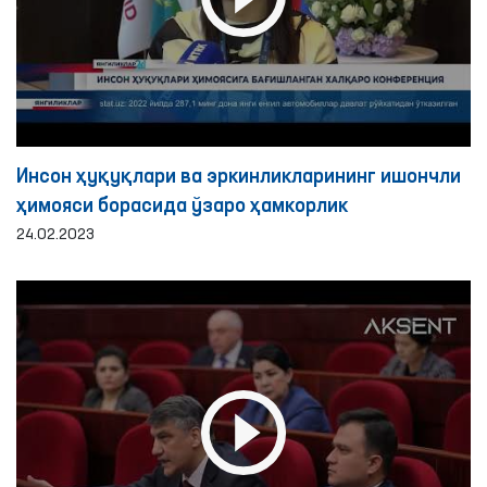
Инсон ҳуқуқлари ва эркинликларининг ишончли
ҳимояси борасида ўзаро ҳамкорлик
24.02.2023