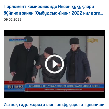
Парламент комиссиясида Инсон ҳуқуқлари
бўйича вакили (Омбудсман)нинг 2022 йилдаги
фаолияти бўйича ахбороти эшитилди
09.02.2023
Иш вақтида жароҳатланган фуқарога тўланиши