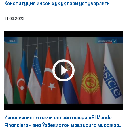
Конституция инсон ҳуқуқлари устуворлиги
31.03.2023
Испаниянинг етакчи онлайн нашри «El Mundo
Financiero» яна Ўзбекистон мавзусига мурожаат