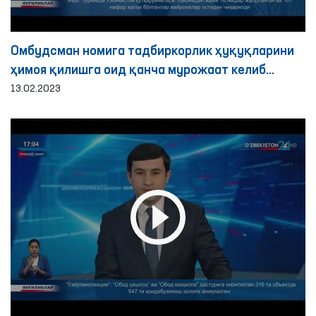
Омбудсман номига тадбиркорлик ҳуқуқларини
ҳимоя қилишга оид қанча мурожаат келиб
тушди?
13.02.2023