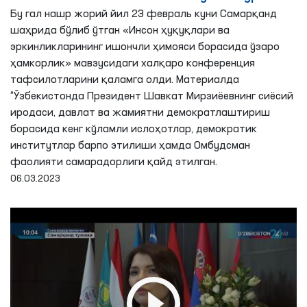
қилди.
Бу гал нашр жорий йил 23 февраль куни Самарқанд
шаҳрида бўлиб ўтган «Инсон ҳуқуқлари ва
эркинликларининг ишончли ҳимояси борасида ўзаро
ҳамкорлик» мавзусидаги халқаро конференция
тафсилотларини қаламга олди. Mатериалда
“Ўзбекистонда Президент Шавкат Мирзиёевнинг сиёсий
иродаси, давлат ва жамиятни демократлаштириш
борасида кенг кўламли ислоҳотлар, демократик
институтлар барпо этилиши ҳамда Омбудсман
фаолияти самарадорлиги қайд этилган.
06.03.2023