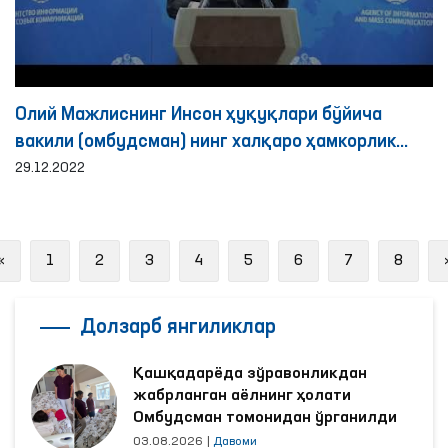
Олий Мажлиснинг Инсон ҳуқуқлари бўйича
вакили (омбудсман) нинг халқаро ҳамкорлик
йўналишидаги фаолияти ҳақида брифинг
29.12.2022
Previous
«
1
2
3
4
5
6
7
8
Долзарб янгиликлар
Қашқадарёда зўравонликдан
жабрланган аёлнинг ҳолати
Омбудсман томонидан ўрганилди
03.08.2026
|
Давоми