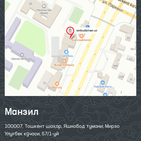
Манзил
100007, Тошкент шаҳар, Яшнобод тумани, Мирзо
Улуғбек кўчаси, 57/1-уй