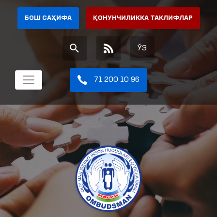
БОШ САҲИФА
ҚОНУНЧИЛИККА ТАКЛИФЛАР
ЎЗ
71 200 10 96