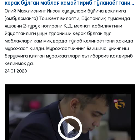
керак бўлган маблағ камайтириб тўланаётгани
аниқланди - Омбудсман
Олий Мажлиснинг Инсон ҳуқуқлари бўйича вакилига
(омбудсманга) Тошкент вилояти, Бўстонлиқ туманида
яшовчи 2-гуруҳ ногирони Қ.Д. меҳнат қобилиятини
йўқотганлиги учун тўланиши керак бўлган пул
маблағлари кам миқдорда тўлаб келинаётгани ҳақида
мурожаат қилди. Мурожаатчининг ёзишича, унинг иш
берувчига қилган мурожаатлари эътиборсиз қолдириб
келинмоқда.
24.01.2023