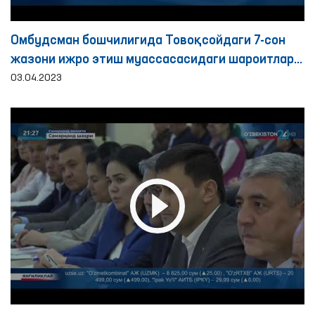
Омбудсман бошчилигида Товоқсойдаги 7-сон
жазони ижро этиш муассасасидаги шароитлар
ўрганилди
03.04.2023