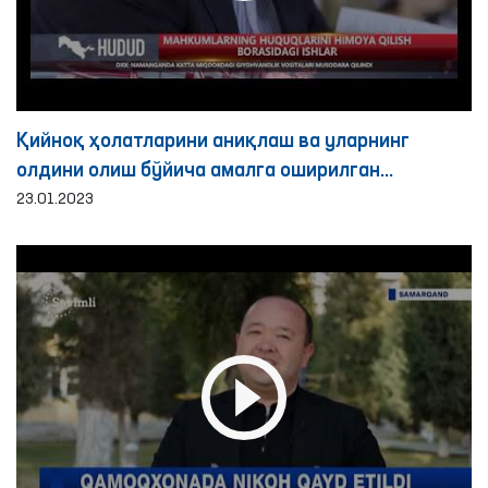
Қийноқ ҳолатларини аниқлаш ва уларнинг
олдини олиш бўйича амалга оширилган
ислоҳотлар
23.01.2023