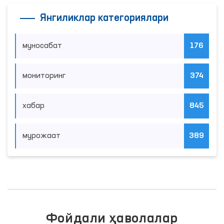
Янгиликлар категориялари
муносабат
176
мониторинг
374
хабар
845
мурожаат
389
Фойдали ҳаволалар