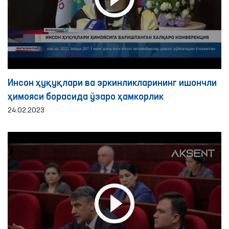
Инсон ҳуқуқлари ва эркинликларининг ишончли
ҳимояси борасида ўзаро ҳамкорлик
24.02.2023