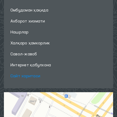
Омбудсман ҳақида
Ахборот хизмати
Нашрлар
Халқаро ҳамкорлик
Савол-жавоб
Интернет қабулхона
Сайт харитаси