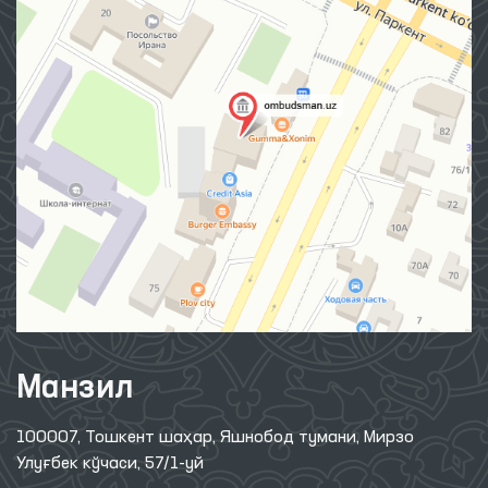
Манзил
100007, Тошкент шаҳар, Яшнобод тумани, Мирзо
Улуғбек кўчаси, 57/1-уй