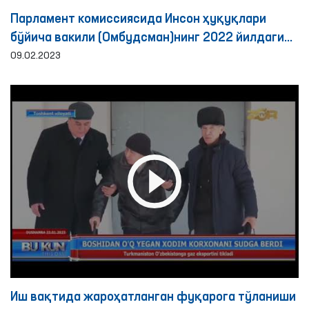
Парламент комиссиясида Инсон ҳуқуқлари
бўйича вакили (Омбудсман)нинг 2022 йилдаги
фаолияти бўйича ахбороти эшитилди
09.02.2023
Иш вақтида жароҳатланган фуқарога тўланиши