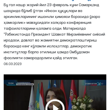
қилди.
Бу гал нашр жорий йил 23 февраль куни Самарқанд
шаҳрида бўлиб ўтган «Инсон ҳуқуқлари ва
эркинликларининг ишончли ҳимояси борасида ўзаро
ҳамкорлик» мавзусидаги халқаро конференция
тафсилотларини қаламга олди. Mатериалда
“Ўзбекистонда Президент Шавкат Мирзиёевнинг сиёсий
иродаси, давлат ва жамиятни демократлаштириш
борасида кенг кўламли ислоҳотлар, демократик
институтлар барпо этилиши ҳамда Омбудсман
фаолияти самарадорлиги қайд этилган.
06.03.2023