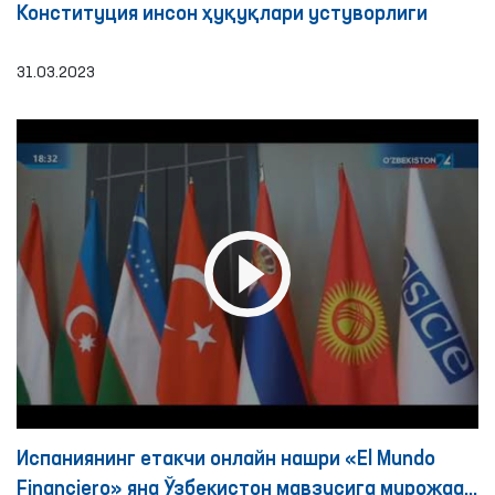
Конституция инсон ҳуқуқлари устуворлиги
31.03.2023
Испаниянинг етакчи онлайн нашри «El Mundo
Financiero» яна Ўзбекистон мавзусига мурожаат