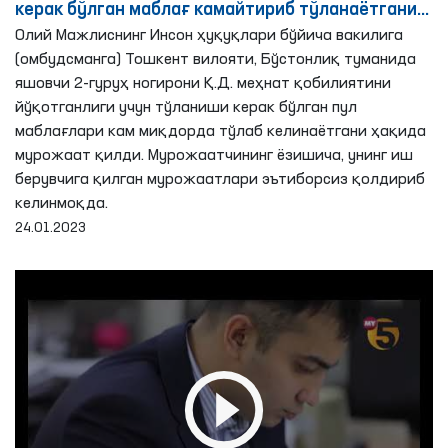
керак бўлган маблағ камайтириб тўланаётгани
аниқланди - Омбудсман
Олий Мажлиснинг Инсон ҳуқуқлари бўйича вакилига
(омбудсманга) Тошкент вилояти, Бўстонлиқ туманида
яшовчи 2-гуруҳ ногирони Қ.Д. меҳнат қобилиятини
йўқотганлиги учун тўланиши керак бўлган пул
маблағлари кам миқдорда тўлаб келинаётгани ҳақида
мурожаат қилди. Мурожаатчининг ёзишича, унинг иш
берувчига қилган мурожаатлари эътиборсиз қолдириб
келинмоқда.
24.01.2023