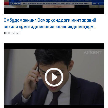
Омбудсманнинг Самарқанддаги минтақавий
вакили кўмагида манзил-колонияда маҳкум
никоҳи қайд этилди
18.01.2023