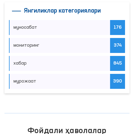
Янгиликлар категориялари
муносабат
176
мониторинг
374
хабар
845
мурожаат
390
Фойдали ҳаволалар