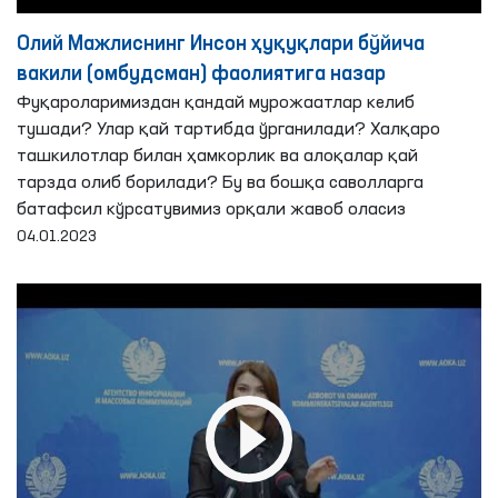
Олий Мажлиснинг Инсон ҳуқуқлари бўйича
вакили (омбудсман) фаолиятига назар
Фуқароларимиздан қандай мурожаатлар келиб
тушади? Улар қай тартибда ўрганилади? Халқаро
ташкилотлар билан ҳамкорлик ва алоқалар қай
тарзда олиб борилади? Бу ва бошқа саволларга
батафсил кўрсатувимиз орқали жавоб оласиз
04.01.2023