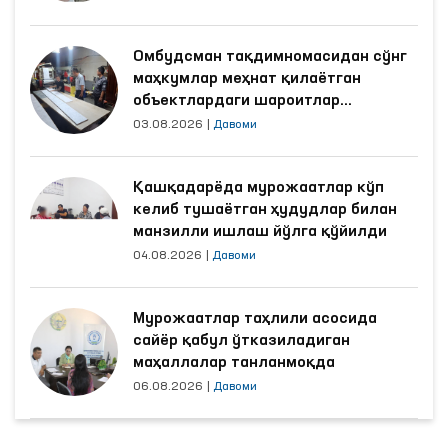
Омбудсман тақдимномасидан сўнг
маҳкумлар меҳнат қилаётган
объектлардаги шароитлар
яхшиланди
03.08.2026
|
Давоми
Қашқадарёда мурожаатлар кўп
келиб тушаётган ҳудудлар билан
манзилли ишлаш йўлга қўйилди
04.08.2026
|
Давоми
Мурожаатлар таҳлили асосида
сайёр қабул ўтказиладиган
маҳаллалар танланмоқда
06.08.2026
|
Давоми