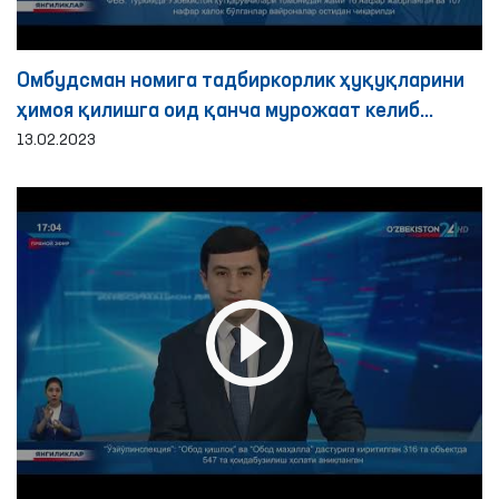
Омбудсман номига тадбиркорлик ҳуқуқларини
ҳимоя қилишга оид қанча мурожаат келиб
тушди?
13.02.2023