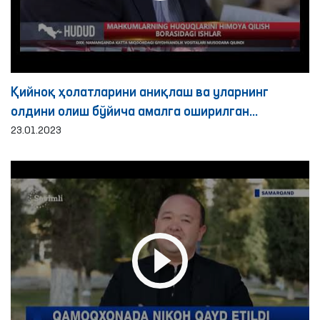
Қийноқ ҳолатларини аниқлаш ва уларнинг
олдини олиш бўйича амалга оширилган
ислоҳотлар
23.01.2023