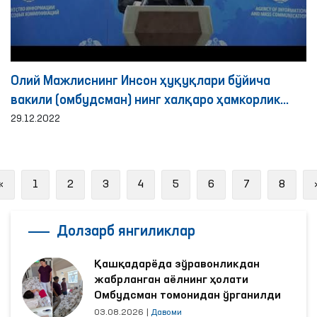
Олий Мажлиснинг Инсон ҳуқуқлари бўйича
вакили (омбудсман) нинг халқаро ҳамкорлик
йўналишидаги фаолияти ҳақида брифинг
29.12.2022
Previous
«
1
2
3
4
5
6
7
8
Долзарб янгиликлар
Қашқадарёда зўравонликдан
жабрланган аёлнинг ҳолати
Омбудсман томонидан ўрганилди
03.08.2026
|
Давоми