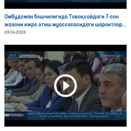
Омбудсман бошчилигида Товоқсойдаги 7-сон
жазони ижро этиш муассасасидаги шароитлар
ўрганилди
03.04.2023