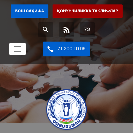
БОШ САҲИФА
ҚОНУНЧИЛИККА ТАКЛИФЛАР
ЎЗ
71 200 10 96