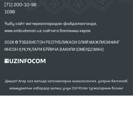
(71) 200-10-96
1096
Ушбу сайт материалларидан фойдаланганда,
www.ombudsman.uz
сайтига боғланиш керак
2026 © ЎЗБЕКИСТОН РЕСПУБЛИКАСИ ОЛИЙ МАЖЛИСИНИНГ
ИНСОН ҲУҚУҚЛАРИ БЎЙИЧА ВАКИЛИ (ОМБУДСМАН)
Диққат! Агар сиз матнда хатоликларни аниқласангиз, уларни белгилаб,
маъмуриятни хабардор қилиш учун Ctrl+Enter тугмаларини босинг