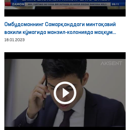
Омбудсманнинг Самарқанддаги минтақавий
вакили кўмагида манзил-колонияда маҳкум
никоҳи қайд этилди
18.01.2023