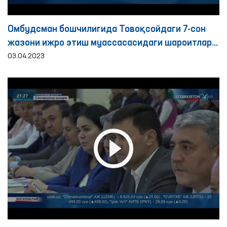
Омбудсман бошчилигида Товоқсойдаги 7-сон
жазони ижро этиш муассасасидаги шароитлар
ўрганилди
03.04.2023