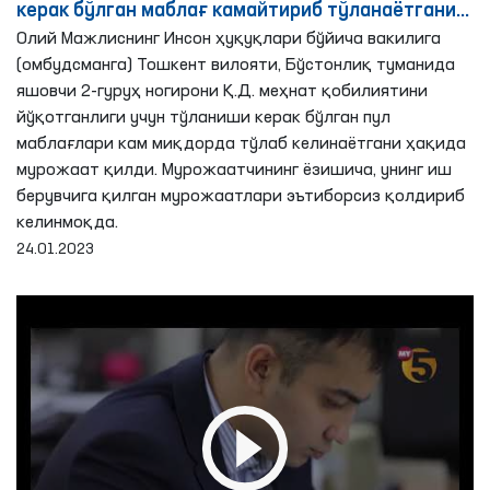
керак бўлган маблағ камайтириб тўланаётгани
аниқланди - Омбудсман
Олий Мажлиснинг Инсон ҳуқуқлари бўйича вакилига
(омбудсманга) Тошкент вилояти, Бўстонлиқ туманида
яшовчи 2-гуруҳ ногирони Қ.Д. меҳнат қобилиятини
йўқотганлиги учун тўланиши керак бўлган пул
маблағлари кам миқдорда тўлаб келинаётгани ҳақида
мурожаат қилди. Мурожаатчининг ёзишича, унинг иш
берувчига қилган мурожаатлари эътиборсиз қолдириб
келинмоқда.
24.01.2023