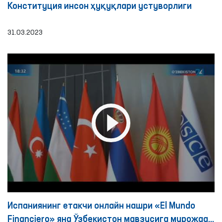
Конституция инсон ҳуқуқлари устуворлиги
31.03.2023
Испаниянинг етакчи онлайн нашри «El Mundo
Financiero» яна Ўзбекистон мавзусига мурожаат