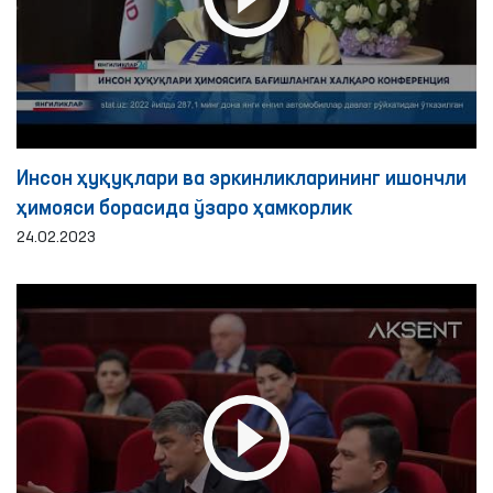
Инсон ҳуқуқлари ва эркинликларининг ишончли
ҳимояси борасида ўзаро ҳамкорлик
24.02.2023