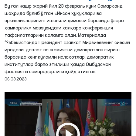
қилди.
Бу гал нашр жорий йил 23 февраль куни Самарқанд
шаҳрида бўлиб ўтган «Инсон ҳуқуқлари ва
эркинликларининг ишончли ҳимояси борасида ўзаро
ҳамкорлик» мавзусидаги халқаро конференция
тафсилотларини қаламга олди. Mатериалда
“Ўзбекистонда Президент Шавкат Мирзиёевнинг сиёсий
иродаси, давлат ва жамиятни демократлаштириш
борасида кенг кўламли ислоҳотлар, демократик
институтлар барпо этилиши ҳамда Омбудсман
фаолияти самарадорлиги қайд этилган.
06.03.2023