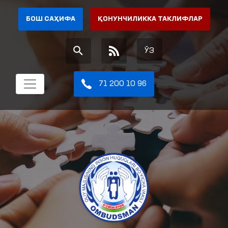
БОШ САҲИФА
ҚОНУНЧИЛИККА ТАКЛИФЛАР
ЎЗ
71 200 10 96