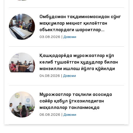
Омбудсман тақдимномасидан сўнг
маҳкумлар меҳнат қилаётган
объектлардаги шароитлар
яхшиланди
03.08.2026
|
Давоми
Қашқадарёда мурожаатлар кўп
келиб тушаётган ҳудудлар билан
манзилли ишлаш йўлга қўйилди
04.08.2026
|
Давоми
Мурожаатлар таҳлили асосида
сайёр қабул ўтказиладиган
маҳаллалар танланмоқда
06.08.2026
|
Давоми