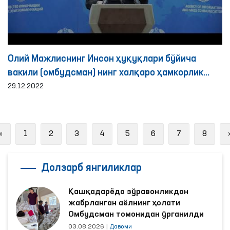
Олий Мажлиснинг Инсон ҳуқуқлари бўйича
вакили (омбудсман) нинг халқаро ҳамкорлик
йўналишидаги фаолияти ҳақида брифинг
29.12.2022
Previous
«
1
2
3
4
5
6
7
8
Долзарб янгиликлар
Қашқадарёда зўравонликдан
жабрланган аёлнинг ҳолати
Омбудсман томонидан ўрганилди
03.08.2026
|
Давоми