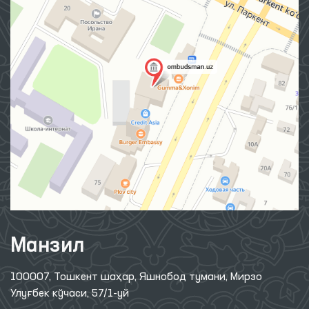
Манзил
100007, Тошкент шаҳар, Яшнобод тумани, Мирзо
Улуғбек кўчаси, 57/1-уй