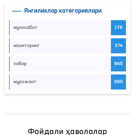
Янгиликлар категориялари
муносабат
176
мониторинг
374
хабар
845
мурожаат
390
Фойдали ҳаволалар