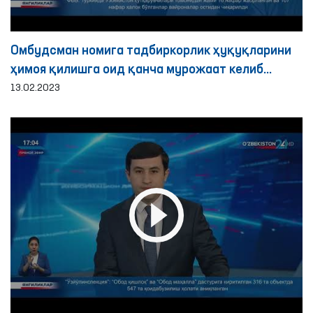
Омбудсман номига тадбиркорлик ҳуқуқларини
ҳимоя қилишга оид қанча мурожаат келиб
тушди?
13.02.2023