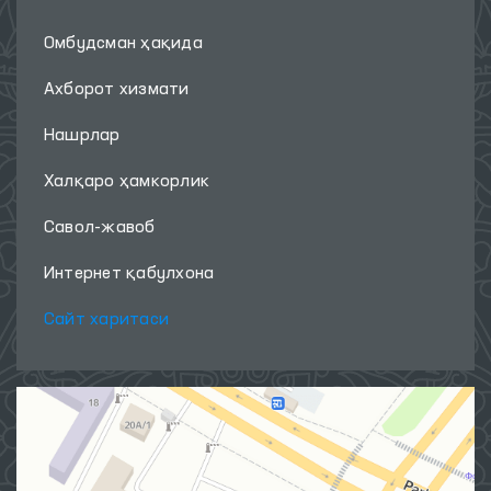
Омбудсман ҳақида
Ахборот хизмати
Нашрлар
Халқаро ҳамкорлик
Савол-жавоб
Интернет қабулхона
Сайт харитаси