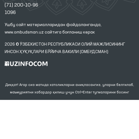
(71) 200-10-96
1096
Ушбу сайт материалларидан фойдаланганда,
www.ombudsman.uz
сайтига боғланиш керак
2026 © ЎЗБЕКИСТОН РЕСПУБЛИКАСИ ОЛИЙ МАЖЛИСИНИНГ
ИНСОН ҲУҚУҚЛАРИ БЎЙИЧА ВАКИЛИ (ОМБУДСМАН)
Диққат! Агар сиз матнда хатоликларни аниқласангиз, уларни белгилаб,
маъмуриятни хабардор қилиш учун Ctrl+Enter тугмаларини босинг