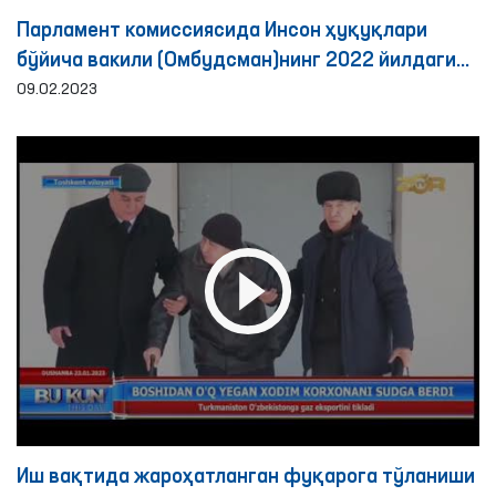
Парламент комиссиясида Инсон ҳуқуқлари
бўйича вакили (Омбудсман)нинг 2022 йилдаги
фаолияти бўйича ахбороти эшитилди
09.02.2023
Иш вақтида жароҳатланган фуқарога тўланиши