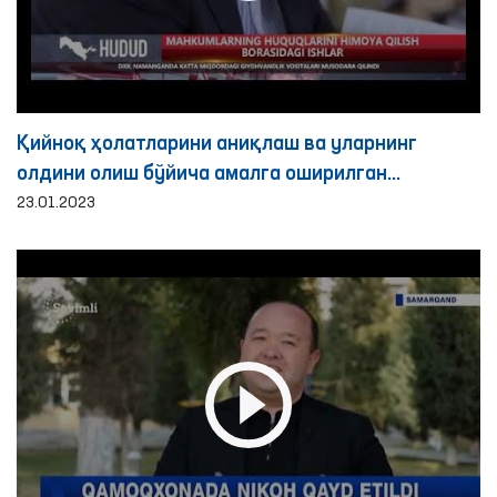
Қийноқ ҳолатларини аниқлаш ва уларнинг
олдини олиш бўйича амалга оширилган
ислоҳотлар
23.01.2023