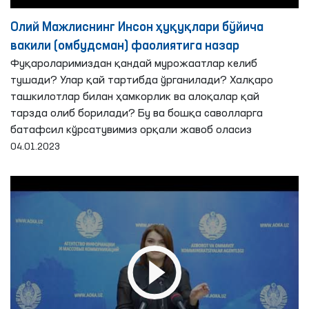
Олий Мажлиснинг Инсон ҳуқуқлари бўйича
вакили (омбудсман) фаолиятига назар
Фуқароларимиздан қандай мурожаатлар келиб
тушади? Улар қай тартибда ўрганилади? Халқаро
ташкилотлар билан ҳамкорлик ва алоқалар қай
тарзда олиб борилади? Бу ва бошқа саволларга
батафсил кўрсатувимиз орқали жавоб оласиз
04.01.2023