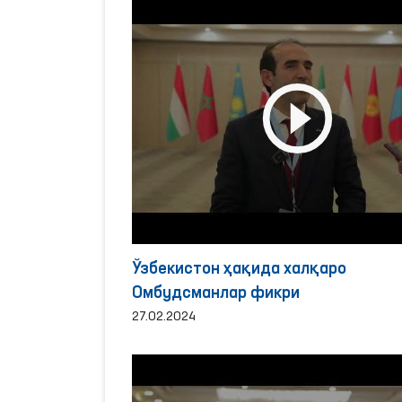
Ўзбекистон ҳақида халқаро
Омбудсманлар фикри
27.02.2024