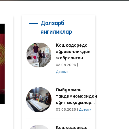
Долзарб
янгиликлар
Қашқадарёда
зўравонликдан
жабрланган
аёлнинг ҳолати
03.08.2026
|
Омбудсман
Давоми
томонидан
ўрганилди
Омбудсман
тақдимномасидан
сўнг маҳкумлар
меҳнат қилаётган
03.08.2026
|
Давоми
объектлардаги
шароитлар
Қашқадарёда
яхшиланди