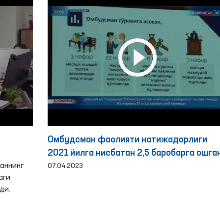
Омбудсман фаолияти натижадорлиги
2021 йилга нисбатан 2,5 баробарга ошга
аннинг
07.04.2023
аги
ди.