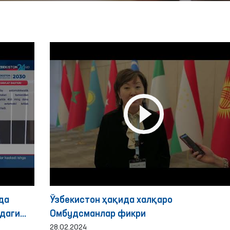
да
Ўзбекистон ҳақида халқаро
даги
Омбудсманлар фикри
28.02.2024