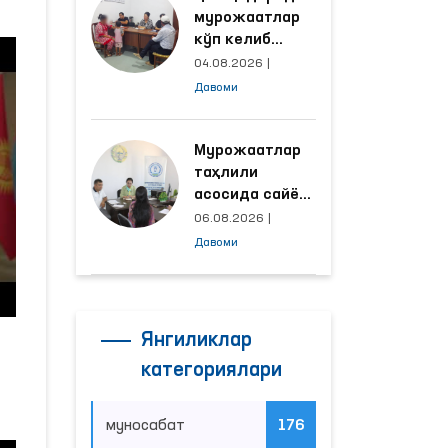
мурожаатлар
кўп келиб
тушаётган
04.08.2026
|
ҳудудлар
Давоми
билан
манзилли
ишлаш йўлга
Мурожаатлар
қўйилди
таҳлили
асосида сайёр
қабул
06.08.2026
|
ўтказиладиган
Давоми
маҳаллалар
танланмоқда
Янгиликлар
категориялари
муносабат
176