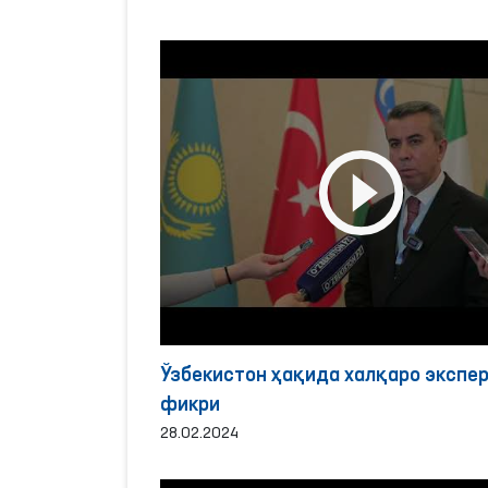
Ўзбекистон ҳақида халқаро экспе
фикри
28.02.2024