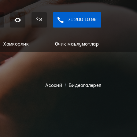
ЎЗ
71 200 10 96
Ҳамкорлик
Очиқ маълумотлар
Aсосий
Видеогалерея