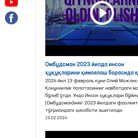
Омбудсман 2023 йилда инсон
ҳуқуқларини ҳимоялаш борасида 
ишларни амалга оширди?
2024 йил 13 февраль куни Олий Мажлис
Қонунчилик палатасининг навбатдаги м
бўлиб ўтди. Унда Инсон ҳуқуқлари бўйи
(Омбудсман)нинг 2023 йилдаги фаолия
тўғрисидаги ҳисоботи эшитилди.
13.02.2024