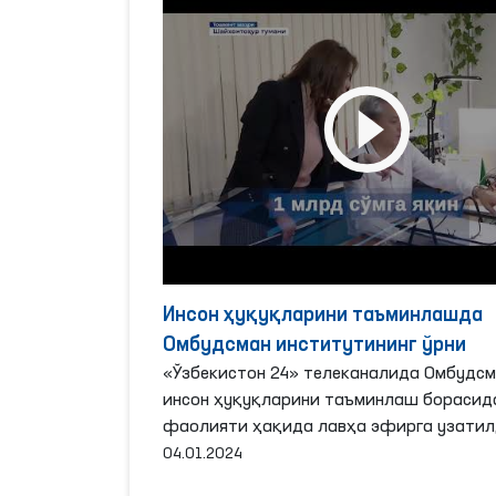
Инсон ҳуқуқларини таъминлашда
Омбудсман институтининг ўрни
«Ўзбекистон 24» телеканалида Омбудсм
инсон ҳуқуқларини таъминлаш борасид
фаолияти ҳақида лавҳа эфирга узатил
04.01.2024