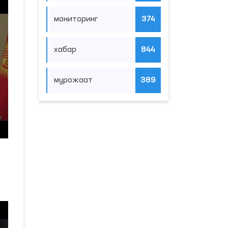
мониторинг
374
хабар
844
мурожаат
389