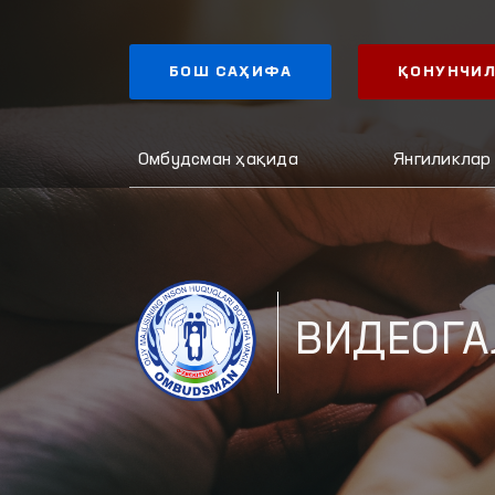
БОШ САҲИФА
ҚОНУНЧИЛ
Омбудсман ҳақида
Янгиликлар
ВИДЕОГА