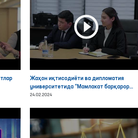
ртлар
Жаҳон иқтисодиёти ва дипломатия
университетида “Мамлакат барқарор
ривожланишида инсон ҳуқуқларининг
24.02.2024
роли” мавзусида омбусдманлар билан
учрашув ташкил этилди