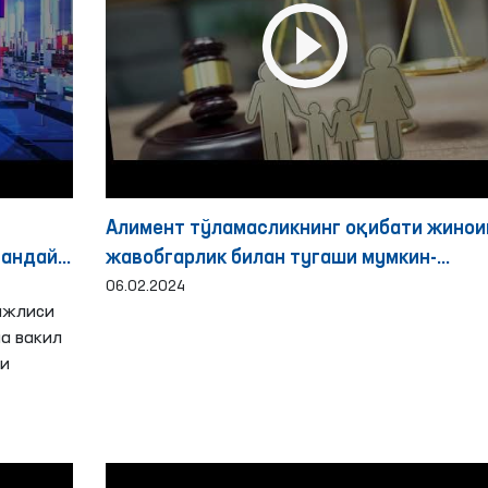
Алимент тўламасликнинг оқибати жинои
қандай
жавобгарлик билан тугаши мумкин-
Омбудсман
06.02.2024
ажлиси
ча вакил
ти