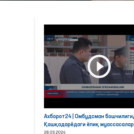
Ахборот24 | Омбудсман бошчилиги
Қашқадарёдаги ёпиқ муассасалар
шароитлар ўрганилди
28.03.2024