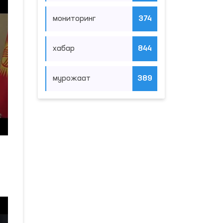
мониторинг
374
хабар
844
мурожаат
389