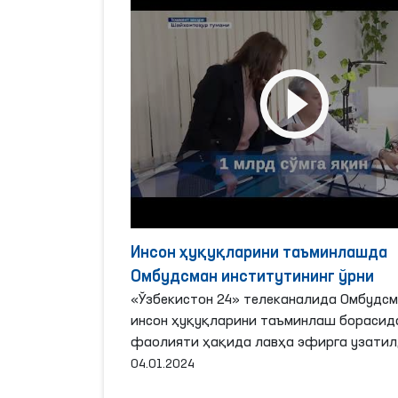
Инсон ҳуқуқларини таъминлашда
Омбудсман институтининг ўрни
«Ўзбекистон 24» телеканалида Омбудсм
инсон ҳуқуқларини таъминлаш борасид
фаолияти ҳақида лавҳа эфирга узатил
04.01.2024