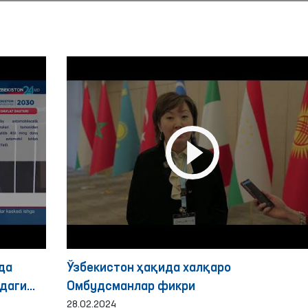
да
Ўзбекистон ҳақида халқаро
даги
Омбудсманлар фикри
28.02.2024