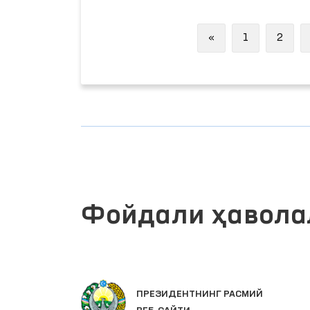
Previous
«
1
2
Фойдали ҳавола
ЛАР
ПРЕЗИДЕНТНИНГ РАСМИЙ