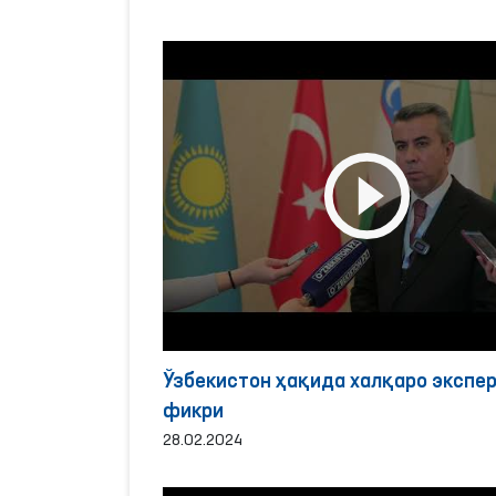
Ўзбекистон ҳақида халқаро экспе
фикри
28.02.2024