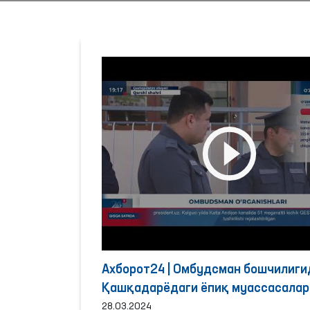
Ахборот24 | Омбудсман бошчилиги
Қашқадарёдаги ёпиқ муассасалар
шароитлар ўрганилди
28.03.2024