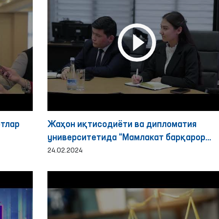
ртлар
Жаҳон иқтисодиёти ва дипломатия
университетида “Мамлакат барқарор
ривожланишида инсон ҳуқуқларининг
24.02.2024
роли” мавзусида омбусдманлар билан
учрашув ташкил этилди