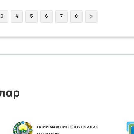
Next
3
4
5
6
7
8
»
лар
ОЛИЙ МАЖЛИС ҚОНУНЧИЛИК