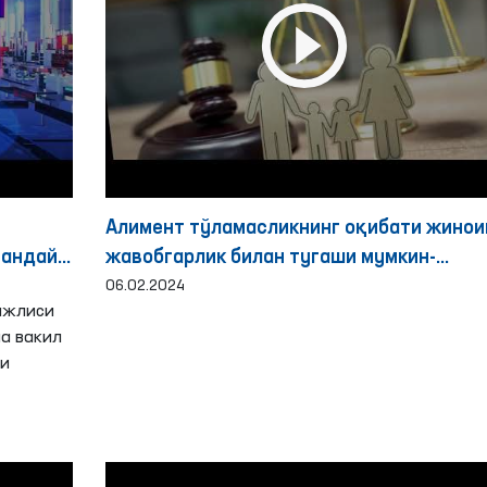
Алимент тўламасликнинг оқибати жинои
қандай
жавобгарлик билан тугаши мумкин-
Омбудсман
06.02.2024
ажлиси
ча вакил
ти