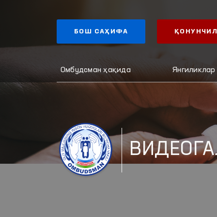
БОШ САҲИФА
ҚОНУНЧИЛ
Омбудсман ҳақида
Янгиликлар
ВИДЕОГА