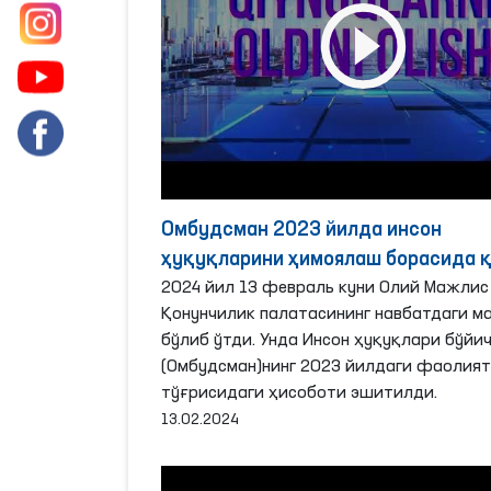
Омбудсман 2023 йилда инсон
ҳуқуқларини ҳимоялаш борасида 
ишларни амалга оширди?
2024 йил 13 февраль куни Олий Мажлис
Қонунчилик палатасининг навбатдаги м
бўлиб ўтди. Унда Инсон ҳуқуқлари бўйи
(Омбудсман)нинг 2023 йилдаги фаолия
тўғрисидаги ҳисоботи эшитилди.
13.02.2024