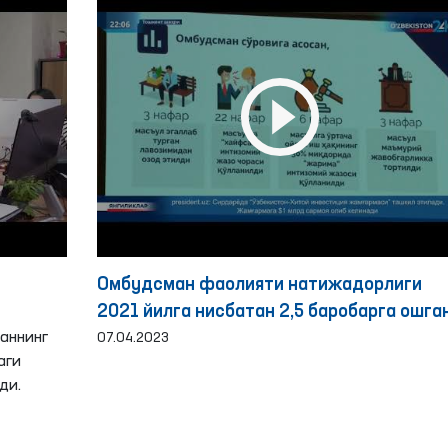
Омбудсман фаолияти натижадорлиги
2021 йилга нисбатан 2,5 баробарга ошга
аннинг
07.04.2023
аги
ди.