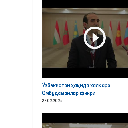
Ўзбекистон ҳақида халқаро
Омбудсманлар фикри
27.02.2024