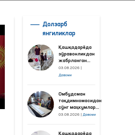
Долзарб
янгиликлар
Қашқадарёда
зўравонликдан
жабрланган
аёлнинг ҳолати
03.08.2026
|
Омбудсман
Давоми
томонидан
ўрганилди
Омбудсман
тақдимномасидан
сўнг маҳкумлар
меҳнат қилаётган
03.08.2026
|
Давоми
объектлардаги
шароитлар
Қашқадарёда
яхшиланди