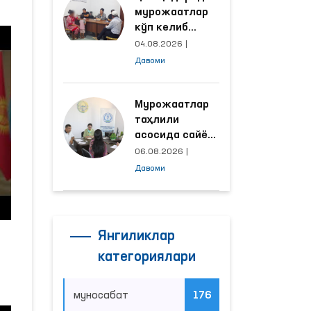
мурожаатлар
кўп келиб
тушаётган
04.08.2026
|
ҳудудлар
Давоми
билан
манзилли
ишлаш йўлга
Мурожаатлар
қўйилди
таҳлили
асосида сайёр
қабул
06.08.2026
|
ўтказиладиган
Давоми
маҳаллалар
танланмоқда
Янгиликлар
категориялари
муносабат
176