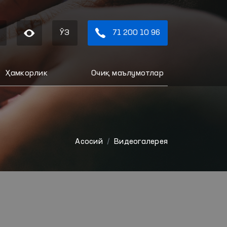
ЎЗ
71 200 10 96
Ҳамкорлик
Очиқ маълумотлар
Aсосий
Видеогалерея