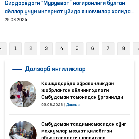
Сирдарёдаги “Мурувват” ногиронлиги бўлган
аёллар учун интернат уйида яшовчилар холидан
хабар олинди
29.03.2024
Previous
«
1
2
3
4
5
6
7
8
Долзарб янгиликлар
Қашқадарёда зўравонликдан
жабрланган аёлнинг ҳолати
Омбудсман томонидан ўрганилди
03.08.2026
|
Давоми
Омбудсман тақдимномасидан сўнг
маҳкумлар меҳнат қилаётган
объектлардаги шароитлар