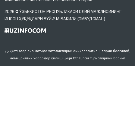
www.ombudsman.uz
сайтига боғланиш керак
2026 © ЎЗБЕКИСТОН РЕСПУБЛИКАСИ ОЛИЙ МАЖЛИСИНИНГ
ИНСОН ҲУҚУҚЛАРИ БЎЙИЧА ВАКИЛИ (ОМБУДСМАН)
Диққат! Агар сиз матнда хатоликларни аниқласангиз, уларни белгилаб,
маъмуриятни хабардор қилиш учун Ctrl+Enter тугмаларини босинг