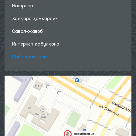
Нашрлар
Халқаро ҳамкорлик
Савол-жавоб
Интернет қабулхона
Сайт харитаси