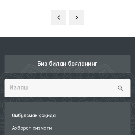
‹
›
Биз билан боғланинг
Омбудсман ҳақида
Ахборот хизмати