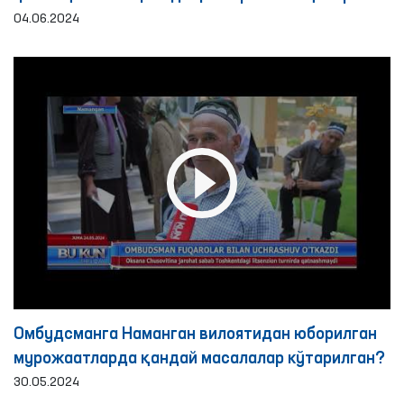
кенгаймоқда
04.06.2024
Омбудсманга Наманган вилоятидан юборилган
мурожаатларда қандай масалалар кўтарилган?
30.05.2024