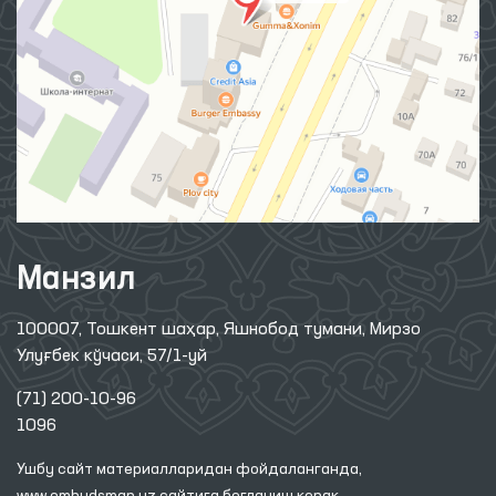
Манзил
100007, Тошкент шаҳар, Яшнобод тумани, Мирзо
Улуғбек кўчаси, 57/1-уй
(71) 200-10-96
1096
Ушбу сайт материалларидан фойдаланганда,