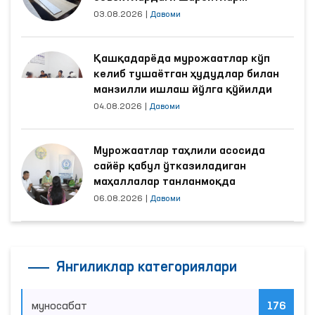
яхшиланди
03.08.2026
|
Давоми
Қашқадарёда мурожаатлар кўп
келиб тушаётган ҳудудлар билан
манзилли ишлаш йўлга қўйилди
04.08.2026
|
Давоми
Мурожаатлар таҳлили асосида
сайёр қабул ўтказиладиган
маҳаллалар танланмоқда
06.08.2026
|
Давоми
Янгиликлар категориялари
муносабат
176