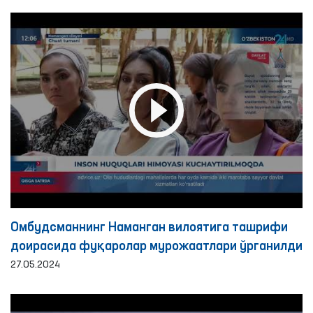
Омбудсманнинг Наманган вилоятига ташрифи
доирасида фуқаролар мурожаатлари ўрганилди
27.05.2024