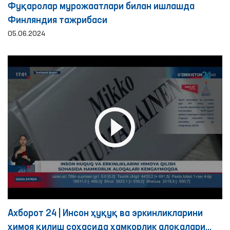
Фуқаролар мурожаатлари билан ишлашда
Финляндия тажрибаси
05.06.2024
Ахборот 24 | Инсон ҳуқуқ ва эркинликларини
ҳимоя қилиш соҳасида ҳамкорлик алоқалари