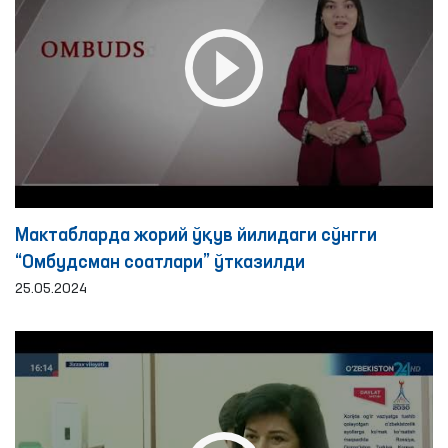
Мактабларда жорий ўқув йилидаги сўнгги
“Омбудсман соатлари” ўтказилди
25.05.2024