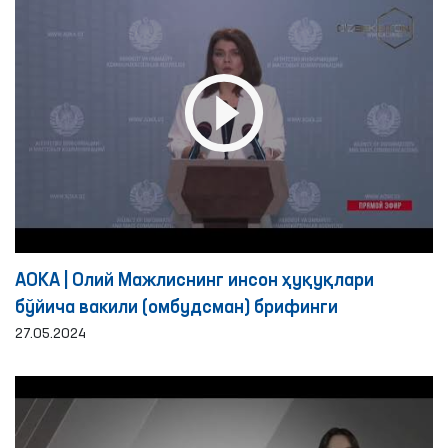
АОКА | Олий Мажлиснинг инсон ҳуқуқлари
бўйича вакили (омбудсман) брифинги
27.05.2024