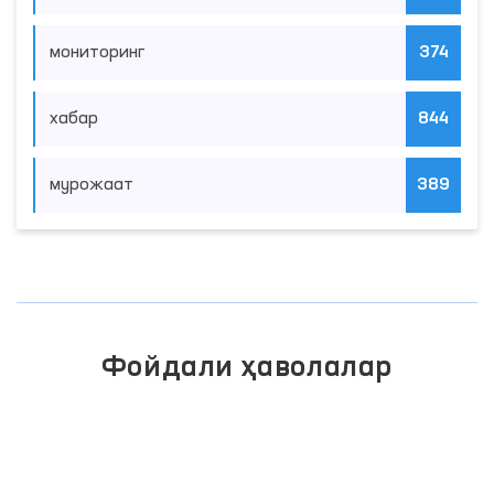
мониторинг
374
хабар
844
мурожаат
389
Фойдали ҳаволалар
ПРЕЗИДЕНТНИНГ РАСМИЙ
ВЕБ-САЙТИ