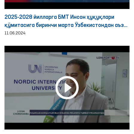
2025-2028 йилларга БМТ Инсон ҳуқуқлари
қўмитасига биринчи марта Ўзбекистондан аъзо
сайланди
11.06.2024