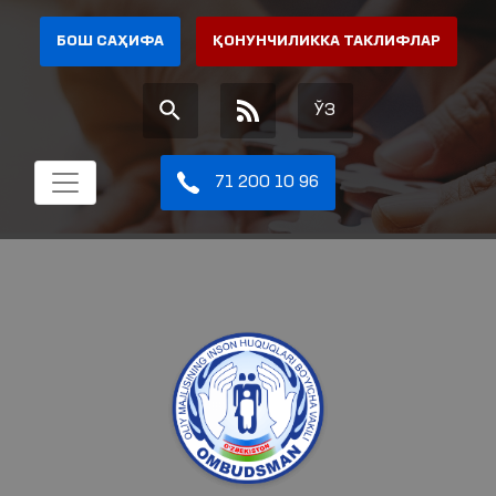
БОШ САҲИФА
ҚОНУНЧИЛИККА ТАКЛИФЛАР
ЎЗ
71 200 10 96