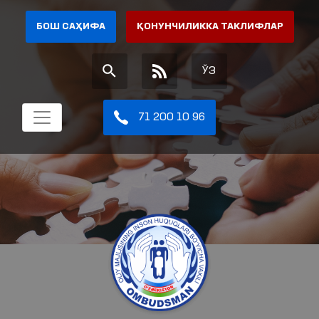
БОШ САҲИФА
ҚОНУНЧИЛИККА ТАКЛИФЛАР
ЎЗ
71 200 10 96