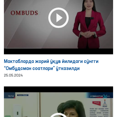
Мактабларда жорий ўқув йилидаги сўнгги
“Омбудсман соатлари” ўтказилди
25.05.2024