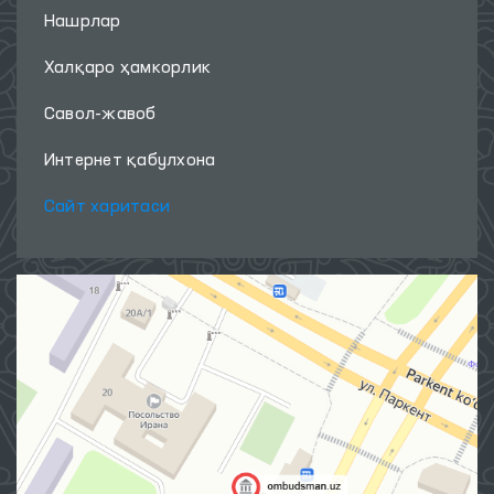
Нашрлар
Халқаро ҳамкорлик
Савол-жавоб
Интернет қабулхона
Сайт харитаси