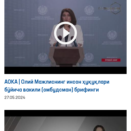
АОКА | Олий Мажлиснинг инсон ҳуқуқлари
бўйича вакили (омбудсман) брифинги
27.05.2024