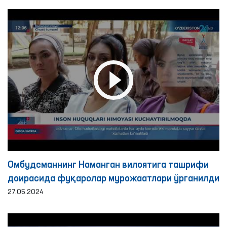
Омбудсманнинг Наманган вилоятига ташрифи
доирасида фуқаролар мурожаатлари ўрганилди
27.05.2024