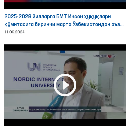
2025-2028 йилларга БМТ Инсон ҳуқуқлари
қўмитасига биринчи марта Ўзбекистондан аъзо
сайланди
11.06.2024