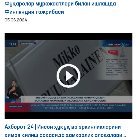
Фуқаролар мурожаатлари билан ишлашда
Финляндия тажрибаси
05.06.2024
Ахборот 24 | Инсон ҳуқуқ ва эркинликларини
ҳимоя қилиш соҳасида ҳамкорлик алоқалари