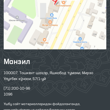
Манзил
100007, Тошкент шаҳар, Яшнобод тумани, Мирзо
Улуғбек кўчаси, 57/1-уй
(71) 200-10-96
1096
Ушбу сайт материалларидан фойдаланганда,