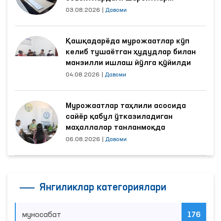
яхшиланди
03.08.2026
|
Давоми
Қашқадарёда мурожаатлар кўп
келиб тушаётган ҳудудлар билан
манзилли ишлаш йўлга қўйилди
04.08.2026
|
Давоми
Мурожаатлар таҳлили асосида
сайёр қабул ўтказиладиган
маҳаллалар танланмоқда
06.08.2026
|
Давоми
Янгиликлар категориялари
муносабат
176