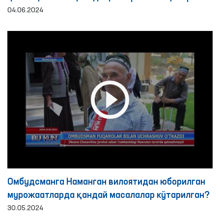
кенгаймоқда
04.06.2024
Омбудсманга Наманган вилоятидан юборилган
мурожаатларда қандай масалалар кўтарилган?
30.05.2024