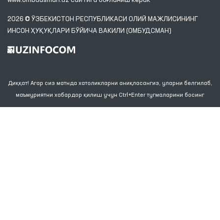
www.ombudsman.uz
сайтига боғланиш керак
2026 © ЎЗБЕКИСТОН РЕСПУБЛИКАСИ ОЛИЙ МАЖЛИСИНИНГ
ИНСОН ҲУҚУҚЛАРИ БЎЙИЧА ВАКИЛИ (ОМБУДСМАН)
Диққат! Агар сиз матнда хатоликларни аниқласангиз, уларни белгилаб,
маъмуриятни хабардор қилиш учун Ctrl+Enter тугмаларини босинг