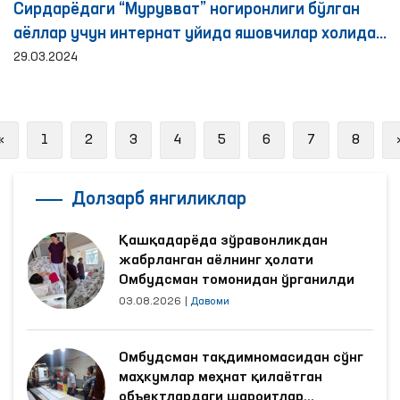
Сирдарёдаги “Мурувват” ногиронлиги бўлган
аёллар учун интернат уйида яшовчилар холидан
хабар олинди
29.03.2024
Previous
«
1
2
3
4
5
6
7
8
Долзарб янгиликлар
Қашқадарёда зўравонликдан
жабрланган аёлнинг ҳолати
Омбудсман томонидан ўрганилди
03.08.2026
|
Давоми
Омбудсман тақдимномасидан сўнг
маҳкумлар меҳнат қилаётган
объектлардаги шароитлар