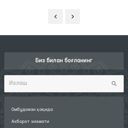
‹
›
Биз билан боғланинг
Омбудсман ҳақида
Ахборот хизмати