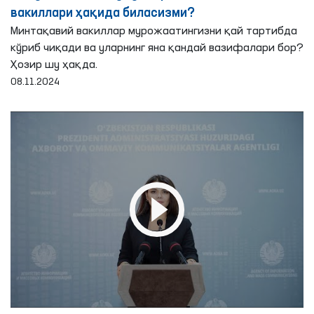
вакиллари ҳақида биласизми?
Минтақавий вакиллар мурожаатингизни қай тартибда
кўриб чиқади ва уларнинг яна қандай вазифалари бор?
Ҳозир шу ҳақда.
08.11.2024