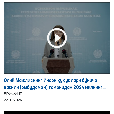
Олий Мажлиснинг Инсон ҳуқуқлари бўйича
вакили (омбудсман) томонидан 2024 йилнинг
биринчи ярим йиллигида қийноққа солиш
БРИФИНГ
22.07.2024
ҳолатларини аниқлаш ва олдини олиш юзасидан
амалга оширилган ишлар юзасидан