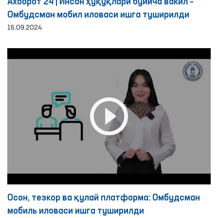
Ахборот 24 | Инсон ҳуқуқлари бўйича вакил –
Омбудсман мобил иловаси ишга туширилди
16.09.2024
Осон, тезкор ва қулай платформа: Омбудсман
мобиль иловаси ишга туширилди