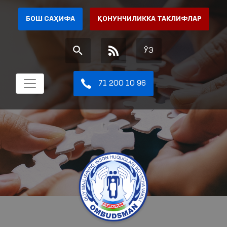
БОШ САҲИФА
ҚОНУНЧИЛИККА ТАКЛИФЛАР
ЎЗ
71 200 10 96