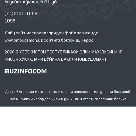
Улуғбек кўчаси, 57/1-уй
(71) 200-10-96
1096
Ушбу сайт материалларидан фойдаланганда,
www.ombudsman.uz
сайтига боғланиш керак
2026 © ЎЗБЕКИСТОН РЕСПУБЛИКАСИ ОЛИЙ МАЖЛИСИНИНГ
ИНСОН ҲУҚУҚЛАРИ БЎЙИЧА ВАКИЛИ (ОМБУДСМАН)
Диққат! Агар сиз матнда хатоликларни аниқласангиз, уларни белгилаб,
маъмуриятни хабардор қилиш учун Ctrl+Enter тугмаларини босинг