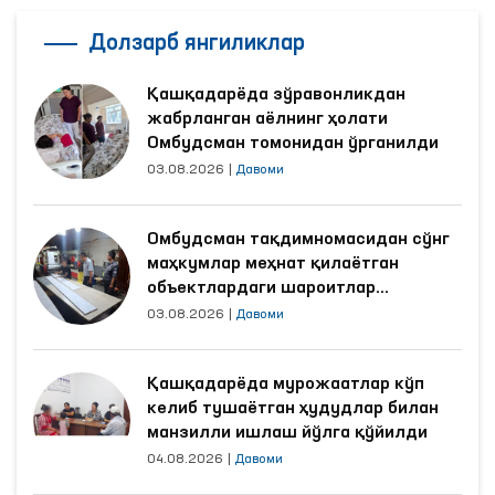
Долзарб янгиликлар
Қашқадарёда зўравонликдан
жабрланган аёлнинг ҳолати
Омбудсман томонидан ўрганилди
03.08.2026
|
Давоми
Омбудсман тақдимномасидан сўнг
маҳкумлар меҳнат қилаётган
объектлардаги шароитлар
яхшиланди
03.08.2026
|
Давоми
Қашқадарёда мурожаатлар кўп
келиб тушаётган ҳудудлар билан
манзилли ишлаш йўлга қўйилди
04.08.2026
|
Давоми