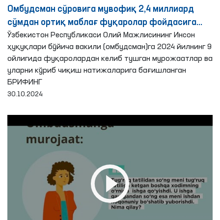
Омбудсман сўровига мувофиқ 2,4 миллиард
сўмдан ортиқ маблағ фуқаролар фойдасига
ундирилди
Ўзбекистон Республикаси Олий Мажлисининг Инсон
ҳуқуқлари бўйича вакили (омбудсман)га 2024 йилнинг 9
ойлигида фуқаролардан келиб тушган мурожаатлар ва
уларни кўриб чиқиш натижаларига бағишланган
БРИФИНГ
30.10.2024