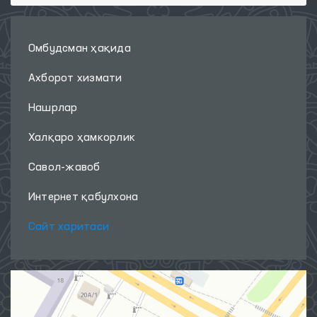
Омбудсман ҳақида
Ахборот хизмати
Нашрлар
Халқаро ҳамкорлик
Савол-жавоб
Интернет қабулхона
Сайт харитаси