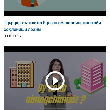
Туғруқ таътилида бўлган аёлларнинг иш жойи
сақланиши лозим
09.10.2024