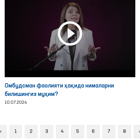
Омбудсман фаолияти ҳақида нималарни
билишингиз муҳим?
10.07.2024
Previous
«
1
2
3
4
5
6
7
8