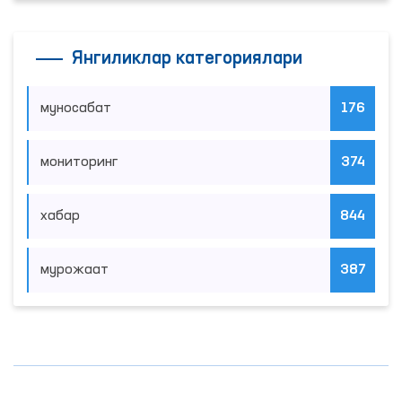
Янгиликлар категориялари
муносабат
176
мониторинг
374
хабар
844
мурожаат
387