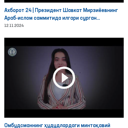
Ахборот 24 | Президент Шавкат Мирзиёевнинг
Араб-ислом саммитида илгари сурган
ташаббусларига муносабат
12.11.2024
Омбудсманнинг ҳудудлардаги минтақавий