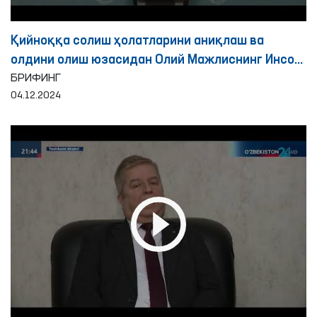
Қийноққа солиш ҳолатларини аниқлаш ва
олдини олиш юзасидан Олий Мажлиснинг Инсон
ҳуқуқлари бўйича вакили (омбудсман)
БРИФИНГ
04.12.2024
томонидан 2024 йилнинг ўн ойида амалга
оширилган ишлар юзасидан