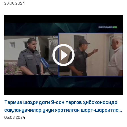
26.08.2024
Термиз шаҳридаги 9-сон тергов ҳибсхонасида
сақланувчилар учун яратилган шарт-шароитлар
ўрганилди
05.08.2024