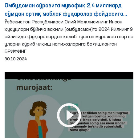
Омбудсман сўровига мувофиқ 2,4 миллиард
сўмдан ортиқ маблағ фуқаролар фойдасига
ундирилди
Ўзбекистон Республикаси Олий Мажлисининг Инсон
ҳуқуқлари бўйича вакили (омбудсман)га 2024 йилнинг 9
ойлигида фуқаролардан келиб тушган мурожаатлар ва
уларни кўриб чиқиш натижаларига бағишланган
БРИФИНГ
30.10.2024