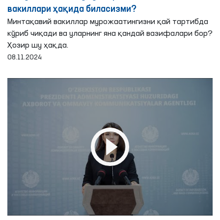
вакиллари ҳақида биласизми?
Минтақавий вакиллар мурожаатингизни қай тартибда
кўриб чиқади ва уларнинг яна қандай вазифалари бор?
Ҳозир шу ҳақда.
08.11.2024