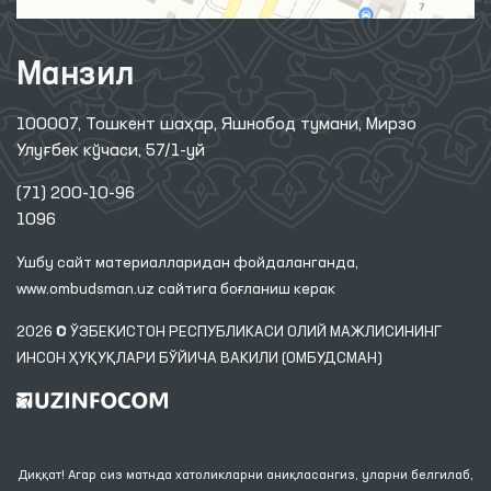
Манзил
100007, Тошкент шаҳар, Яшнобод тумани, Мирзо
Улуғбек кўчаси, 57/1-уй
(71) 200-10-96
1096
Ушбу сайт материалларидан фойдаланганда,
www.ombudsman.uz
сайтига боғланиш керак
2026 © ЎЗБЕКИСТОН РЕСПУБЛИКАСИ ОЛИЙ МАЖЛИСИНИНГ
ИНСОН ҲУҚУҚЛАРИ БЎЙИЧА ВАКИЛИ (ОМБУДСМАН)
Диққат! Агар сиз матнда хатоликларни аниқласангиз, уларни белгилаб,