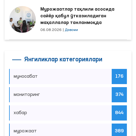
Мурожаатлар таҳлили асосида
сайёр қабул ўтказиладиган
маҳаллалар танланмоқда
06.08.2026
|
Давоми
Янгиликлар категориялари
муносабат
176
мониторинг
374
хабар
844
мурожаат
389