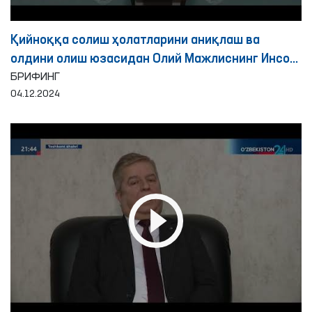
Қийноққа солиш ҳолатларини аниқлаш ва
олдини олиш юзасидан Олий Мажлиснинг Инсон
ҳуқуқлари бўйича вакили (омбудсман)
БРИФИНГ
04.12.2024
томонидан 2024 йилнинг ўн ойида амалга
оширилган ишлар юзасидан