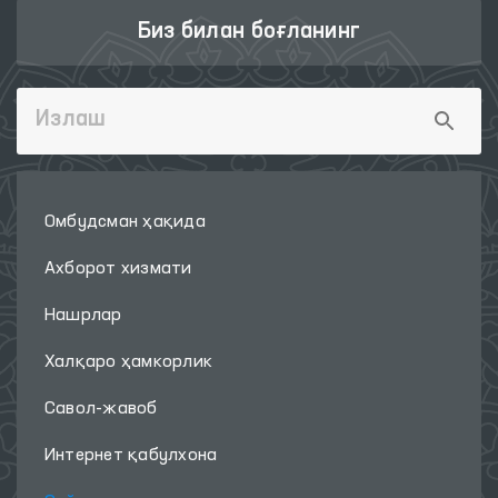
Биз билан боғланинг
Омбудсман ҳақида
Ахборот хизмати
Нашрлар
Халқаро ҳамкорлик
Савол-жавоб
Интернет қабулхона