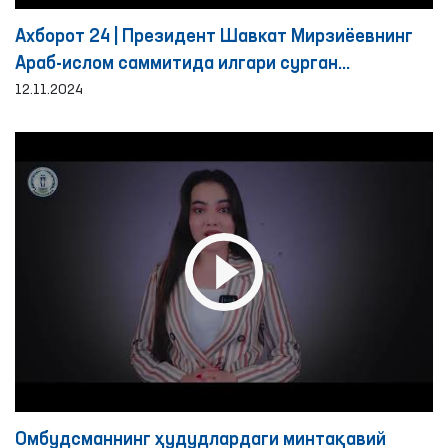
Ахборот 24 | Президент Шавкат Мирзиёевнинг
Араб-ислом саммитида илгари сурган
ташаббусларига муносабат
12.11.2024
Омбудсманнинг ҳудудлардаги минтақавий