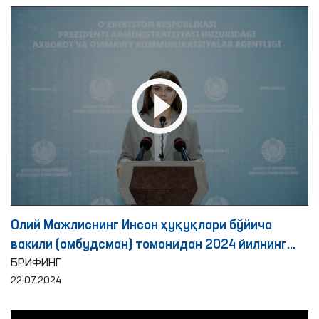
Олий Мажлиснинг Инсон ҳуқуқлари бўйича
вакили (омбудсман) томонидан 2024 йилнинг
биринчи ярим йиллигида қийноққа солиш
БРИФИНГ
22.07.2024
ҳолатларини аниқлаш ва олдини олиш юзасидан
амалга оширилган ишлар юзасидан