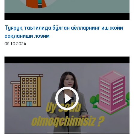
Туғруқ таътилида бўлган аёлларнинг иш жойи
сақланиши лозим
09.10.2024