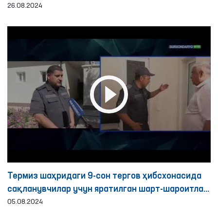
26.08.2024
Термиз шаҳридаги 9-сон тергов ҳибсхонасида
сақланувчилар учун яратилган шарт-шароитлар
ўрганилди
05.08.2024