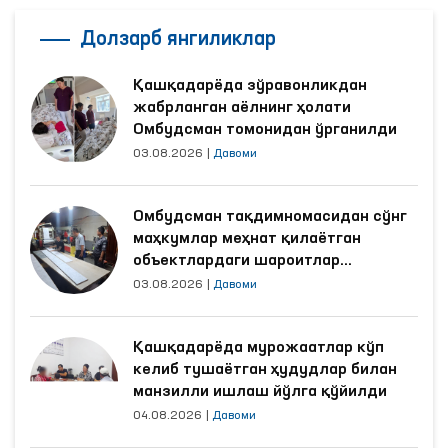
Долзарб янгиликлар
Қашқадарёда зўравонликдан
жабрланган аёлнинг ҳолати
Омбудсман томонидан ўрганилди
03.08.2026
|
Давоми
Омбудсман тақдимномасидан сўнг
маҳкумлар меҳнат қилаётган
объектлардаги шароитлар
яхшиланди
03.08.2026
|
Давоми
Қашқадарёда мурожаатлар кўп
келиб тушаётган ҳудудлар билан
манзилли ишлаш йўлга қўйилди
04.08.2026
|
Давоми