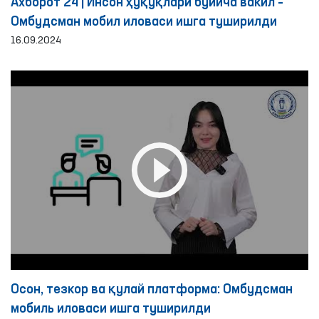
Ахборот 24 | Инсон ҳуқуқлари бўйича вакил –
Омбудсман мобил иловаси ишга туширилди
16.09.2024
Осон, тезкор ва қулай платформа: Омбудсман
мобиль иловаси ишга туширилди