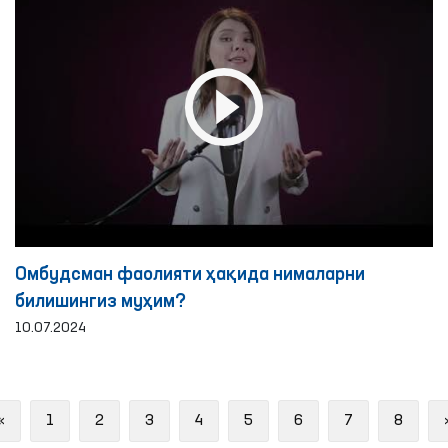
Омбудсман фаолияти ҳақида нималарни
билишингиз муҳим?
10.07.2024
Previous
«
1
2
3
4
5
6
7
8