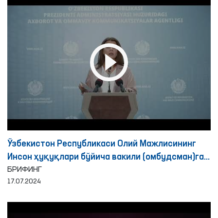
Ўзбекистон Республикаси Олий Мажлисининг
Инсон ҳуқуқлари бўйича вакили (омбудсман)га
2024 йилнинг биринчи ярим йиллигида
БРИФИНГ
17.07.2024
фуқаролардан келиб тушган мурожаатлар ва
уларни кўриб чиқиш натижаларига бағишланган