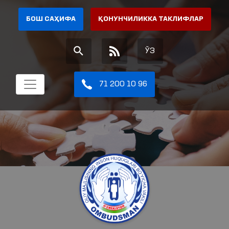
БОШ САҲИФА
ҚОНУНЧИЛИККА ТАКЛИФЛАР
ЎЗ
71 200 10 96