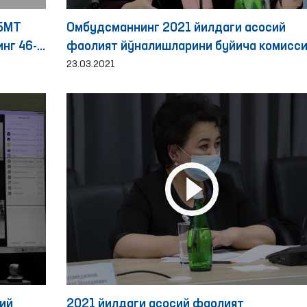
 БМТ
Омбудсманнинг 2021 йилдаги асосий
нг 46-
фаолият йўналишларини буйича комисси
снинг
йиғилиши бўлиб ўтди
23.03.2021
г
ий
2021 йилдаги асосий фаолият