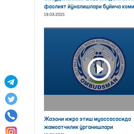
фаолият йўналишлари буйича ком
йиғилиши бўлиб ўтди.
19.03.2021
Жазони ижро этиш муассасасида
жамоатчилик ўрганишлари