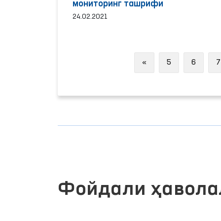
мониторинг ташрифи
24.02.2021
Previous
«
5
6
7
Фойдали ҳавола