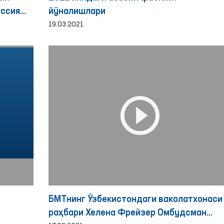
иссия
йўналишлари
19.03.2021
БМТнинг Ўзбекистондаги ваколатхонаси
раҳбари Хелена Фрейзер Омбудсман