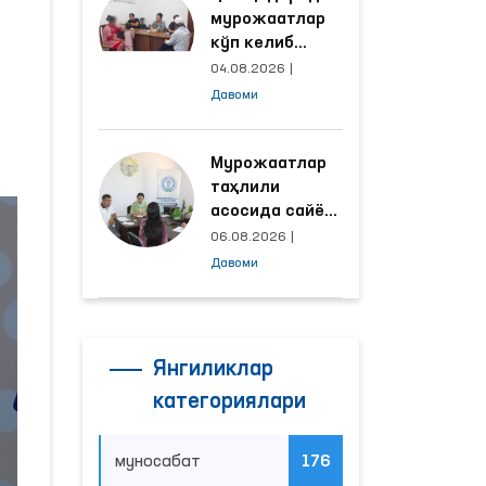
мурожаатлар
кўп келиб
тушаётган
04.08.2026
|
ҳудудлар
Давоми
билан
манзилли
ишлаш йўлга
Мурожаатлар
қўйилди
таҳлили
асосида сайёр
қабул
06.08.2026
|
ўтказиладиган
Давоми
маҳаллалар
танланмоқда
Янгиликлар
категориялари
муносабат
176