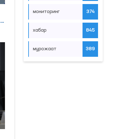
мониторинг
374
я
хабар
845
мурожаат
389