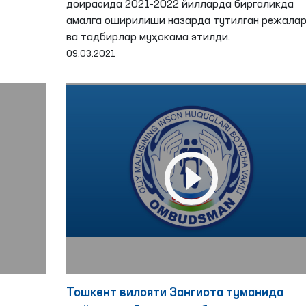
доирасида 2021-2022 йилларда биргаликда
амалга оширилиши назарда тутилган режала
ва тадбирлар муҳокама этилди.
09.03.2021
Тошкент вилояти Зангиота туманида