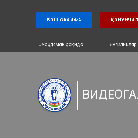
БОШ САҲИФА
ҚОНУНЧИЛ
Омбудсман ҳақида
Янгиликлар
ВИДЕОГА