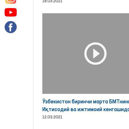
18.03.2021
Ўзбекистон биринчи марта БМТнин
Иқтисодий ва ижтимоий кенгашид
иштирок этди.
12.03.2021