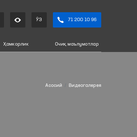
ЎЗ
71 200 10 96
Ҳамкорлик
Очиқ маълумотлар
Aсосий
Видеогалерея