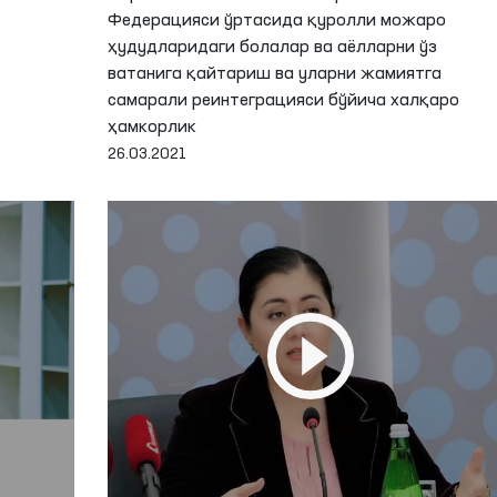
Федерацияси ўртасида қуролли можаро
ҳудудларидаги болалар ва аёлларни ўз
ватанига қайтариш ва уларни жамиятга
самарали реинтеграцияси бўйича халқаро
ҳамкорлик
26.03.2021