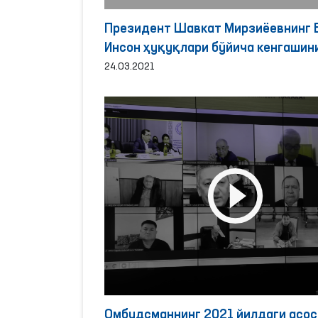
Президент Шавкат Мирзиёевнинг
Инсон ҳуқуқлари бўйича кенгашини
сессиясидаги нутқига Олий Мажли
24.03.2021
Инсон ҳуқуқлари бўйича вакили
(омбудсман) Феруза Эшматованин
муносабати
Омбудсманнинг 2021 йилдаги асос