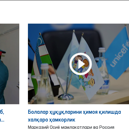
б,
Болалар ҳуқуқларини ҳимоя қилишда
ш
халқаро ҳамкорлик
Марказий Осиё мамлакатлари ва Россия