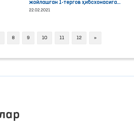
жойлашган 1-тергов ҳибсхонасига
уюштирилган мониторинг ташрифи
22.02.2021
тавсилотлари
Next
8
9
10
11
12
»
лар