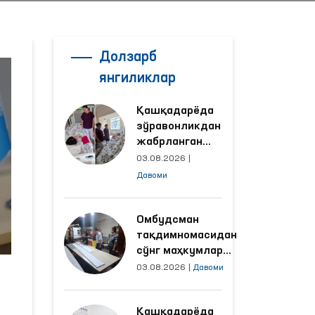
Долзарб
янгиликлар
Қашқадарёда
зўравонликдан
жабрланган
аёлнинг ҳолати
03.08.2026
|
Омбудсман
Давоми
томонидан
ўрганилди
Омбудсман
тақдимномасидан
сўнг маҳкумлар
меҳнат қилаётган
03.08.2026
|
Давоми
объектлардаги
шароитлар
Қашқадарёда
яхшиланди