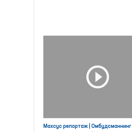
Махсус репортаж | Омбудсманнинг