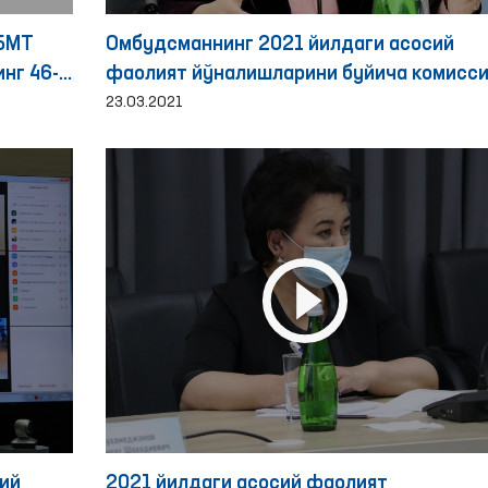
 БМТ
Омбудсманнинг 2021 йилдаги асосий
нг 46-
фаолият йўналишларини буйича комисси
снинг
йиғилиши бўлиб ўтди
23.03.2021
г
ий
2021 йилдаги асосий фаолият