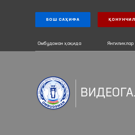
БОШ САҲИФА
ҚОНУНЧИЛ
Омбудсман ҳақида
Янгиликлар
ВИДЕОГА