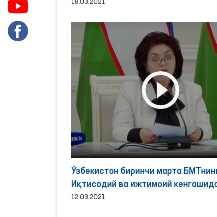
18.03.2021
Ўзбекистон биринчи марта БМТнин
Иқтисодий ва ижтимоий кенгашид
иштирок этди.
12.03.2021