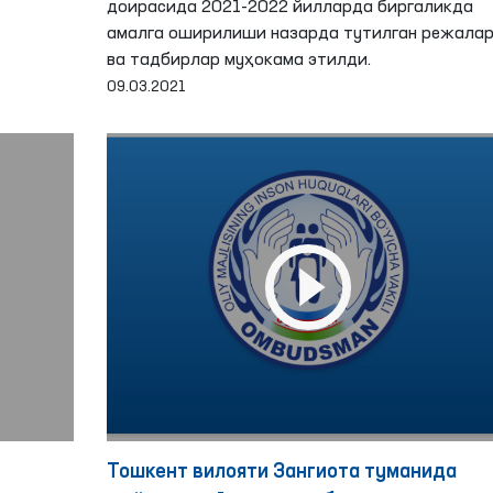
доирасида 2021-2022 йилларда биргаликда
амалга оширилиши назарда тутилган режала
ва тадбирлар муҳокама этилди.
09.03.2021
Тошкент вилояти Зангиота туманида