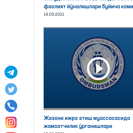
фаолият йўналишлари буйича ком
йиғилиши бўлиб ўтди.
19.03.2021
Жазони ижро этиш муассасасида
жамоатчилик ўрганишлари