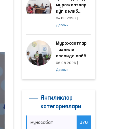
мурожаатлар
кўп келиб
тушаётган
04.08.2026
|
ҳудудлар
Давоми
билан
манзилли
ишлаш йўлга
Мурожаатлар
қўйилди
таҳлили
асосида сайёр
қабул
06.08.2026
|
ўтказиладиган
Давоми
маҳаллалар
танланмоқда
Янгиликлар
категориялари
муносабат
176