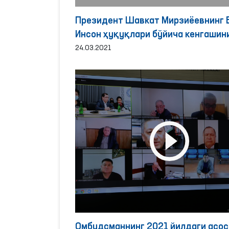
Президент Шавкат Мирзиёевнинг
Инсон ҳуқуқлари бўйича кенгашини
сессиясидаги нутқига Олий Мажли
24.03.2021
Инсон ҳуқуқлари бўйича вакили
(омбудсман) Феруза Эшматованин
муносабати
Омбудсманнинг 2021 йилдаги асос