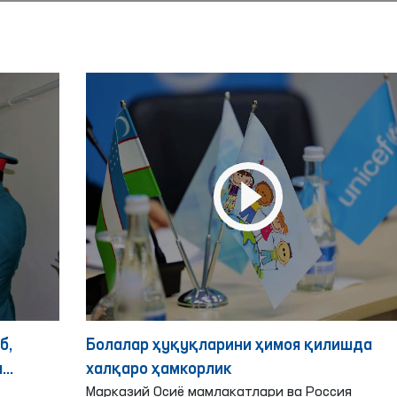
б,
Болалар ҳуқуқларини ҳимоя қилишда
ш
халқаро ҳамкорлик
Марказий Осиё мамлакатлари ва Россия