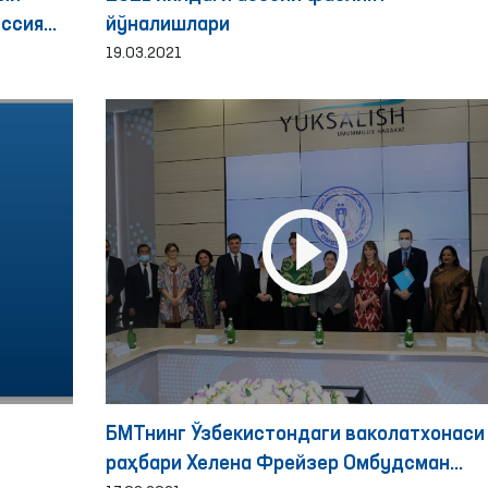
иссия
йўналишлари
19.03.2021
БМТнинг Ўзбекистондаги ваколатхонаси
раҳбари Хелена Фрейзер Омбудсман