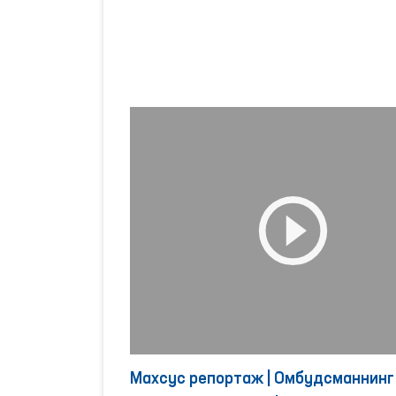
Махсус репортаж | Омбудсманнинг