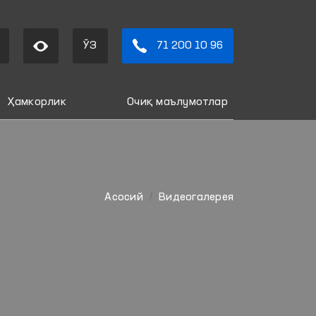
ЎЗ
71 200 10 96
Ҳамкорлик
Очиқ маълумотлар
Aсосий
Видеогалерея