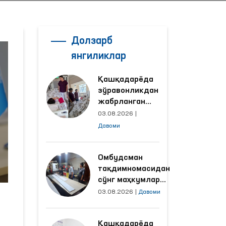
Долзарб
янгиликлар
Қашқадарёда
зўравонликдан
жабрланган
аёлнинг ҳолати
03.08.2026
|
Омбудсман
Давоми
томонидан
ўрганилди
Омбудсман
тақдимномасидан
сўнг маҳкумлар
меҳнат қилаётган
03.08.2026
|
Давоми
объектлардаги
шароитлар
Қашқадарёда
яхшиланди