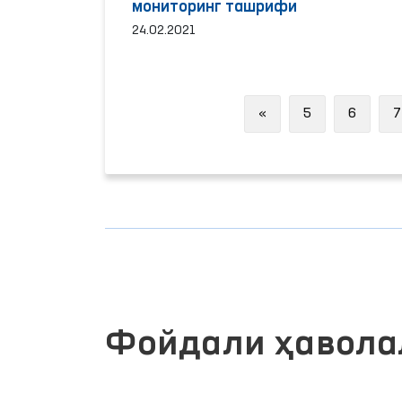
мониторинг ташрифи
24.02.2021
Previous
«
5
6
7
Фойдали ҳавола