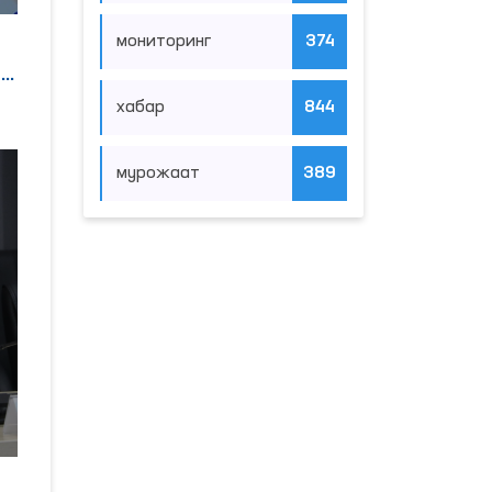
мониторинг
374
я
хабар
844
мурожаат
389