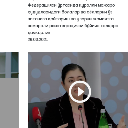
Федерацияси ўртасида қуролли можаро
ҳудудларидаги болалар ва аёлларни ўз
ватанига қайтариш ва уларни жамиятга
самарали реинтеграцияси бўйича халқаро
ҳамкорлик
26.03.2021