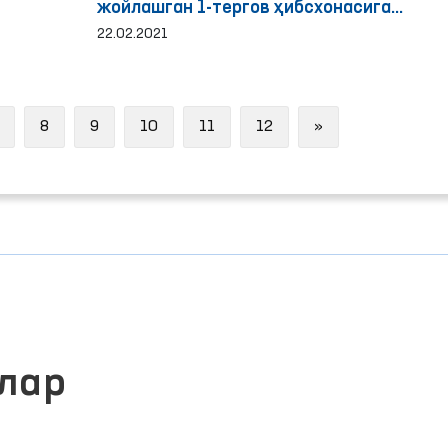
жойлашган 1-тергов ҳибсхонасига
уюштирилган мониторинг ташрифи
22.02.2021
тавсилотлари
Next
8
9
10
11
12
»
лар