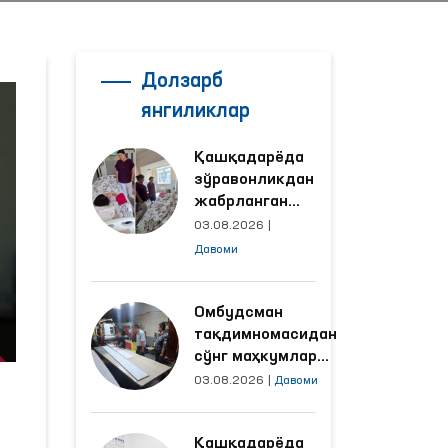
Долзарб
янгиликлар
Қашқадарёда
зўравонликдан
жабрланган
аёлнинг ҳолати
03.08.2026
|
Омбудсман
Давоми
томонидан
ўрганилди
Омбудсман
тақдимномасидан
сўнг маҳкумлар
меҳнат қилаётган
03.08.2026
|
Давоми
объектлардаги
шароитлар
Қашқадарёда
яхшиланди