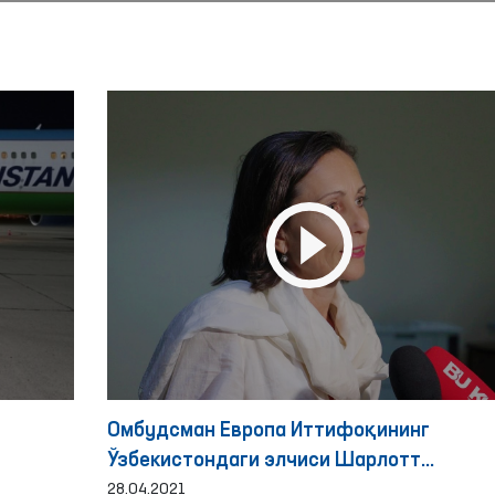
Омбудсман Европа Иттифоқининг
и
Ўзбекистондаги элчиси Шарлотт
Адрианни қабул қилди
28.04.2021