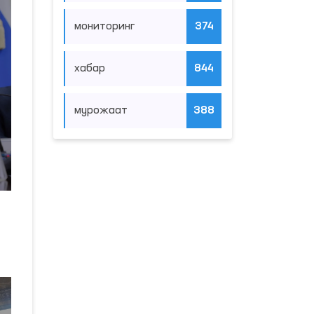
мониторинг
374
хабар
844
мурожаат
388