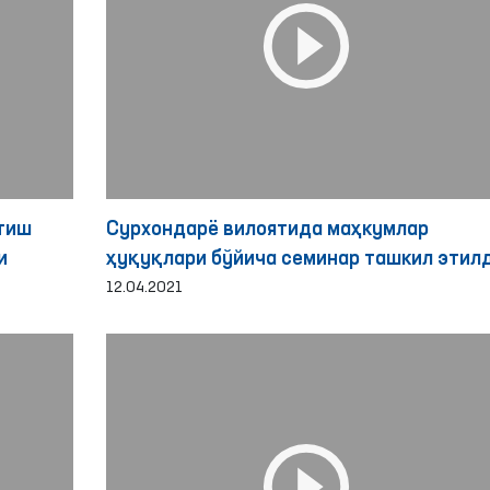
тиш
Сурхондарё вилоятида маҳкумлар
и
ҳуқуқлари бўйича семинар ташкил этил
12.04.2021