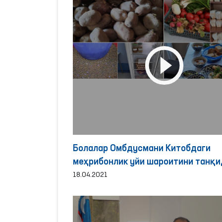
Болалар Омбдусмани Китобдаги
меҳрибонлик уйи шароитини танқи
18.04.2021