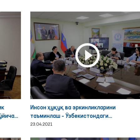
ик
Инсон ҳуқуқ ва эркинликларини
ўйича
таъминлаш – Ўзбекистондаги
к
ислоҳотларнинг пойдевори”
23.04.2021