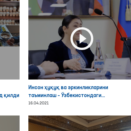
Инсон ҳуқуқ ва эркинликларини
д қилди
таъминлаш – Ўзбекистондаги
ислоҳотларнинг пойдевори”
16.04.2021