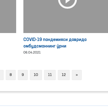
COVID-19 пандемияси даврида
омбудсманнинг ўрни
06.04.2021
Next
8
9
10
11
12
»