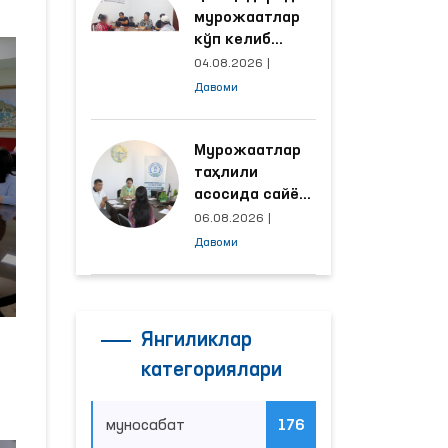
мурожаатлар
кўп келиб
тушаётган
04.08.2026
|
ҳудудлар
Давоми
билан
манзилли
ишлаш йўлга
Мурожаатлар
қўйилди
таҳлили
асосида сайёр
қабул
06.08.2026
|
ўтказиладиган
Давоми
маҳаллалар
танланмоқда
Янгиликлар
категориялари
муносабат
176