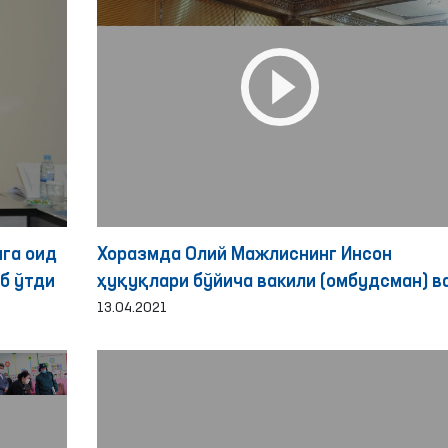
га оид
Хоразмда Олий Мажлиснинг Инсон
нар Қаршида бўлиб ўтди
ҳуқуқлари бўйича вакили (омбудсман) в
ЕХҲТнинг Ўзбекистондаги лойиҳалари
13.04.2021
координатори билан ҳамкорликда семин
ўтказилди