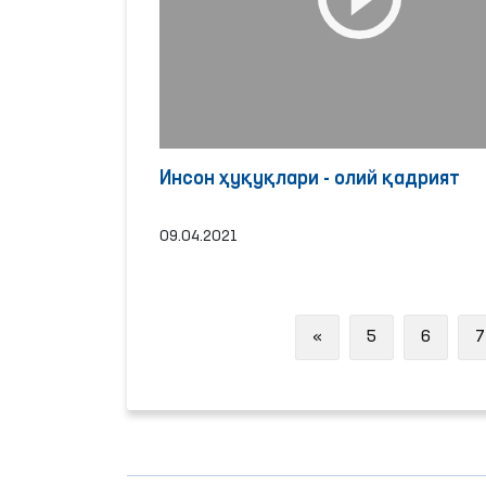
Инсон ҳуқуқлари - олий қадрият
09.04.2021
Previous
«
5
6
7