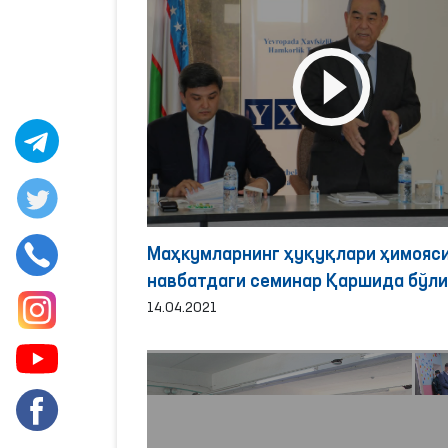
Маҳкумларнинг ҳуқуқлари ҳимояси
навбатдаги семи
14.04.2021