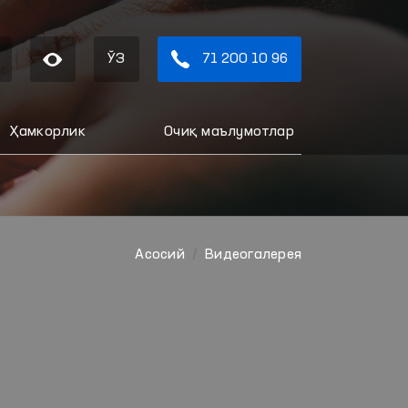
ЎЗ
71 200 10 96
Ҳамкорлик
Очиқ маълумотлар
Aсосий
Видеогалерея