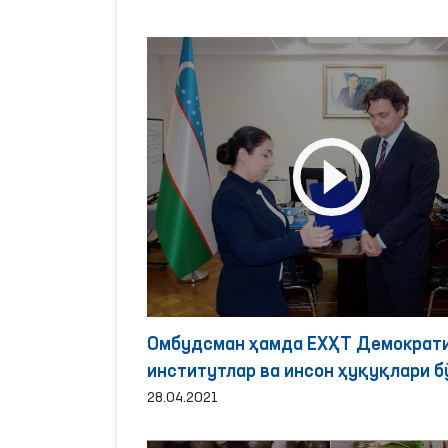
Омбудсман ҳамда ЕХҲТ Демократ
институтлар ва инсон ҳуқуқлари б
бюроси директори ўзаро ҳамкорли
28.04.2021
масалаларини келишиб олишди