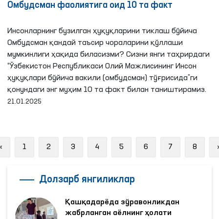
Омбудсман фаолиятига оид 10 та факт
Инсонларнинг бузилган ҳуқуқларини тиклаш бўйича
Омбудсман қандай таъсир чораларини қўллаши
мумкинлиги ҳақида биласизми? Сизни янги таҳрирдаги
“Ўзбекистон Республикаси Олий Мажлисининг Инсон
ҳуқуқлари бўйича вакили (омбудсман) тўғрисида”ги
қонундаги энг муҳим 10 та факт билан таништирамиз.
21.01.2025
Previous
«
1
2
3
4
5
6
7
8
Долзарб янгиликлар
Қашқадарёда зўравонликдан
жабрланган аёлнинг ҳолати