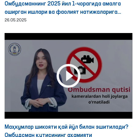
Oмбудсманнинг 2025 йил 1-чорагида амалга
оширган ишлари ва фаолият натижаларига
бағишланган БРИФИНГ
26.05.2025
Маҳкумлар шикояти қай йўл билан эшитилади?
Омбудсман қутисининг аҳамияти