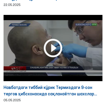
22.05.2025
Навбатдаги тиббий кўрик Термиздаги 9-сон
тергов ҳибсхонасида сақланаётган шахслар
учун ташкил этилди
05.05.2025