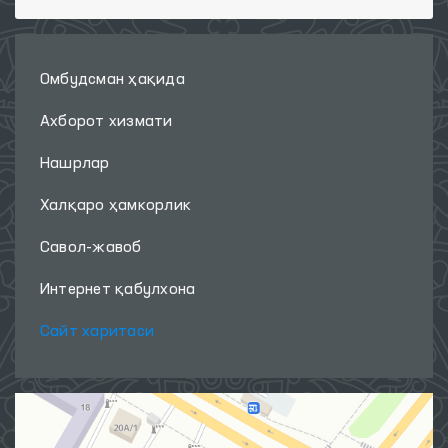
Омбудсман ҳақида
Ахборот хизмати
Нашрлар
Халқаро ҳамкорлик
Савол-жавоб
Интернет қабулхона
Сайт харитаси