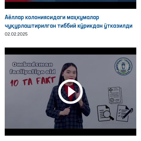
Аёллар колониясидаги маҳкумалар
чуқурлаштирилган тиббий кўрикдан ўтказилди
02.02.2025