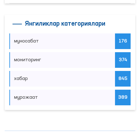
Янгиликлар категориялари
муносабат
176
мониторинг
374
хабар
845
мурожаат
389