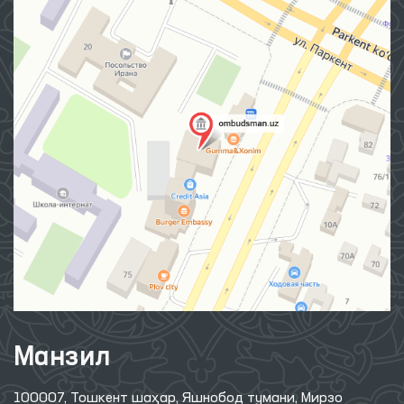
Манзил
100007, Тошкент шаҳар, Яшнобод тумани, Мирзо