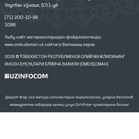
Улуғбек кўчаси, 57/1-уй
(71) 200-10-96
1096
Ушбу сайт материалларидан фойдаланганда,
www.ombudsman.uz
сайтига боғланиш керак
2026 © ЎЗБЕКИСТОН РЕСПУБЛИКАСИ ОЛИЙ МАЖЛИСИНИНГ
ИНСОН ҲУҚУҚЛАРИ БЎЙИЧА ВАКИЛИ (ОМБУДСМАН)
Диққат! Агар сиз матнда хатоликларни аниқласангиз, уларни белгилаб,
маъмуриятни хабардор қилиш учун Ctrl+Enter тугмаларини босинг