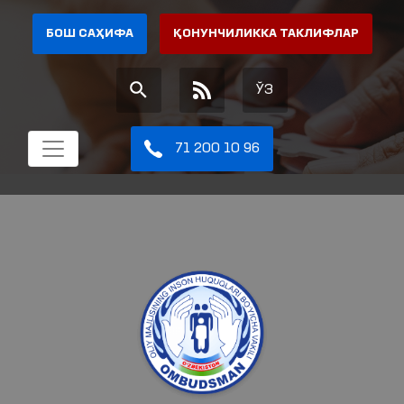
БОШ САҲИФА
ҚОНУНЧИЛИККА ТАКЛИФЛАР
ЎЗ
71 200 10 96