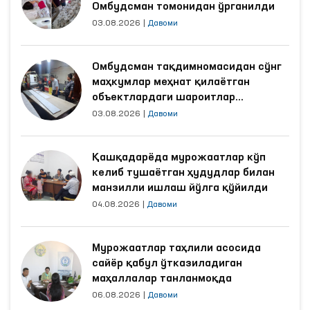
Омбудсман томонидан ўрганилди
03.08.2026
|
Давоми
Омбудсман тақдимномасидан сўнг
маҳкумлар меҳнат қилаётган
объектлардаги шароитлар
яхшиланди
03.08.2026
|
Давоми
Қашқадарёда мурожаатлар кўп
келиб тушаётган ҳудудлар билан
манзилли ишлаш йўлга қўйилди
04.08.2026
|
Давоми
Мурожаатлар таҳлили асосида
сайёр қабул ўтказиладиган
маҳаллалар танланмоқда
06.08.2026
|
Давоми