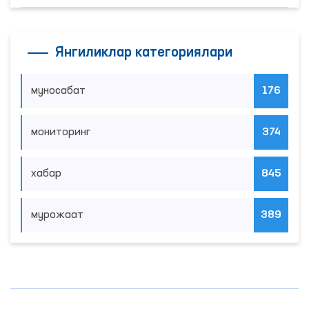
Янгиликлар категориялари
муносабат
176
мониторинг
374
хабар
845
мурожаат
389