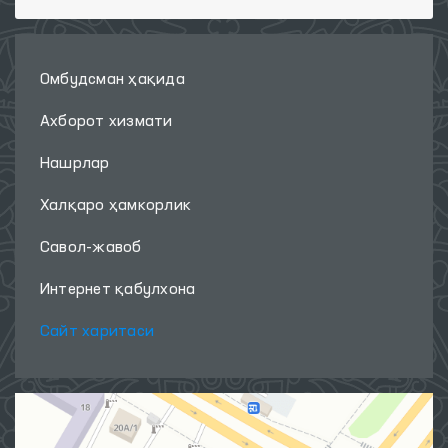
Омбудсман ҳақида
Ахборот хизмати
Нашрлар
Халқаро ҳамкорлик
Савол-жавоб
Интернет қабулхона
Сайт харитаси