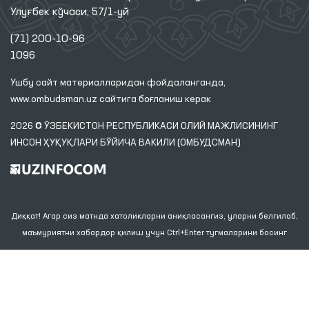
Улуғбек кўчаси, 57/1-уй
(71) 200-10-96
1096
Ушбу сайт материалларидан фойдаланганда,
www.ombudsman.uz
сайтига боғланиш керак
2026 © ЎЗБЕКИСТОН РЕСПУБЛИКАСИ ОЛИЙ МАЖЛИСИНИНГ
ИНСОН ҲУҚУҚЛАРИ БЎЙИЧА ВАКИЛИ (ОМБУДСМАН)
Диққат! Агар сиз матнда хатоликларни аниқласангиз, уларни белгилаб,
маъмуриятни хабардор қилиш учун Ctrl+Enter тугмаларини босинг