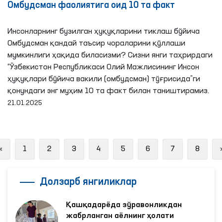
Омбудсман фаолиятига оид 10 та факт
Инсонларнинг бузилган ҳуқуқларини тиклаш бўйича
Омбудсман қандай таъсир чораларини қўллаши
мумкинлиги ҳақида биласизми? Сизни янги таҳрирдаги
“Ўзбекистон Республикаси Олий Мажлисининг Инсон
ҳуқуқлари бўйича вакили (омбудсман) тўғрисида”ги
қонундаги энг муҳим 10 та факт билан таништирамиз.
21.01.2025
Previous
«
1
2
3
4
5
6
7
8
Долзарб янгиликлар
Қашқадарёда зўравонликдан
жабрланган аёлнинг ҳолати