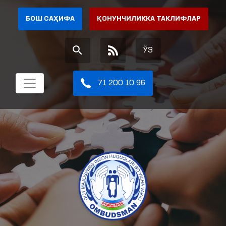
БОШ САҲИФА
ҚОНУНЧИЛИККА ТАКЛИФЛАР
ЎЗ
71 200 10 96