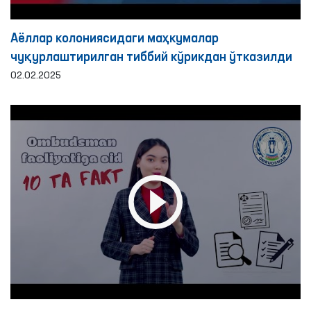
Аёллар колониясидаги маҳкумалар
чуқурлаштирилган тиббий кўрикдан ўтказилди
02.02.2025