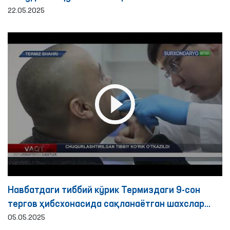
22.05.2025
Навбатдаги тиббий кўрик Термиздаги 9-сон
тергов ҳибсхонасида сақланаётган шахслар
учун ташкил этилди
05.05.2025