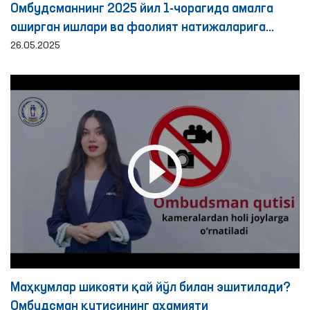
Oмбудсманнинг 2025 йил 1-чорагида амалга
оширган ишлари ва фаолият натижаларига
бағишланган БРИФИНГ
26.05.2025
Маҳкумлар шикояти қай йўл билан эшитилади?
Омбудсман қутисининг аҳамияти