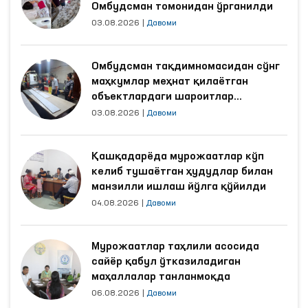
Омбудсман томонидан ўрганилди
03.08.2026
|
Давоми
Омбудсман тақдимномасидан сўнг
маҳкумлар меҳнат қилаётган
объектлардаги шароитлар
яхшиланди
03.08.2026
|
Давоми
Қашқадарёда мурожаатлар кўп
келиб тушаётган ҳудудлар билан
манзилли ишлаш йўлга қўйилди
04.08.2026
|
Давоми
Мурожаатлар таҳлили асосида
сайёр қабул ўтказиладиган
маҳаллалар танланмоқда
06.08.2026
|
Давоми