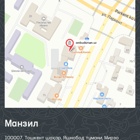
Манзил
100007, Тошкент шаҳар, Яшнобод тумани, Мирзо