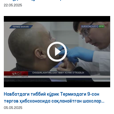
22.05.2025
Навбатдаги тиббий кўрик Термиздаги 9-сон
тергов ҳибсхонасида сақланаётган шахслар
учун ташкил этилди
05.05.2025