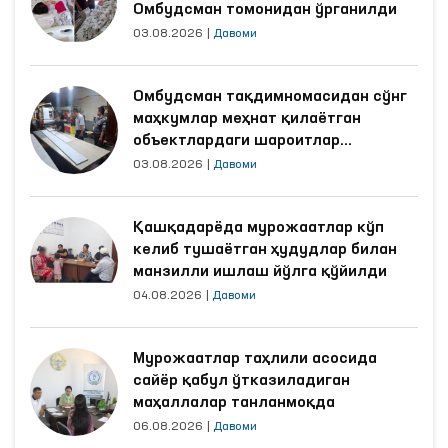
Омбудсман томонидан ўрганилди
03.08.2026
|
Давоми
Омбудсман тақдимномасидан сўнг
маҳкумлар меҳнат қилаётган
объектлардаги шароитлар
яхшиланди
03.08.2026
|
Давоми
Қашқадарёда мурожаатлар кўп
келиб тушаётган ҳудудлар билан
манзилли ишлаш йўлга қўйилди
04.08.2026
|
Давоми
Мурожаатлар таҳлили асосида
сайёр қабул ўтказиладиган
маҳаллалар танланмоқда
06.08.2026
|
Давоми