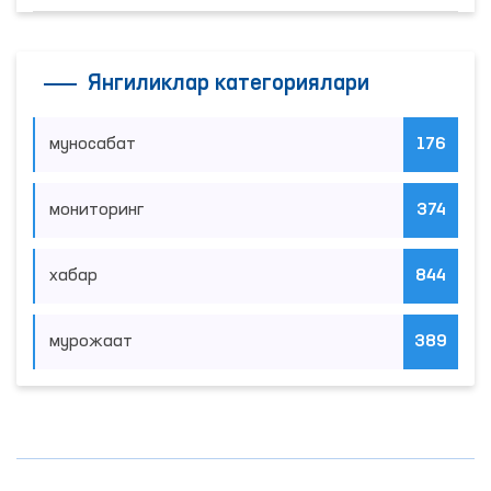
Янгиликлар категориялари
муносабат
176
мониторинг
374
хабар
844
мурожаат
389