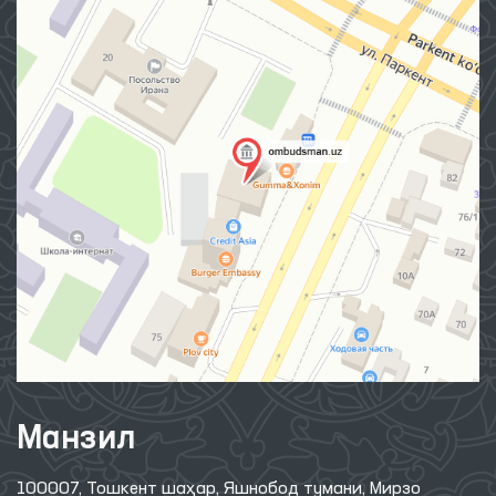
Манзил
100007, Тошкент шаҳар, Яшнобод тумани, Мирзо