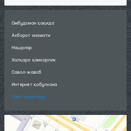
Омбудсман ҳақида
Ахборот хизмати
Нашрлар
Халқаро ҳамкорлик
Савол-жавоб
Интернет қабулхона
Сайт харитаси