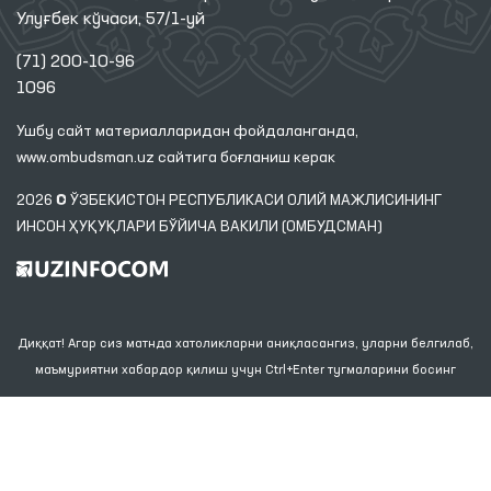
Улуғбек кўчаси, 57/1-уй
(71) 200-10-96
1096
Ушбу сайт материалларидан фойдаланганда,
www.ombudsman.uz
сайтига боғланиш керак
2026 © ЎЗБЕКИСТОН РЕСПУБЛИКАСИ ОЛИЙ МАЖЛИСИНИНГ
ИНСОН ҲУҚУҚЛАРИ БЎЙИЧА ВАКИЛИ (ОМБУДСМАН)
Диққат! Агар сиз матнда хатоликларни аниқласангиз, уларни белгилаб,
маъмуриятни хабардор қилиш учун Ctrl+Enter тугмаларини босинг