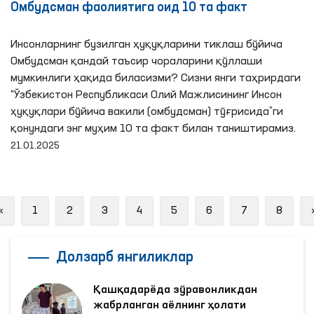
Омбудсман фаолиятига оид 10 та факт
Инсонларнинг бузилган ҳуқуқларини тиклаш бўйича
Омбудсман қандай таъсир чораларини қўллаши
мумкинлиги ҳақида биласизми? Сизни янги таҳрирдаги
“Ўзбекистон Республикаси Олий Мажлисининг Инсон
ҳуқуқлари бўйича вакили (омбудсман) тўғрисида”ги
қонундаги энг муҳим 10 та факт билан таништирамиз.
21.01.2025
Previous
«
1
2
3
4
5
6
7
8
Долзарб янгиликлар
Қашқадарёда зўравонликдан
жабрланган аёлнинг ҳолати