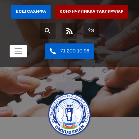
БОШ САҲИФА
ҚОНУНЧИЛИККА ТАКЛИФЛАР
ЎЗ
71 200 10 96