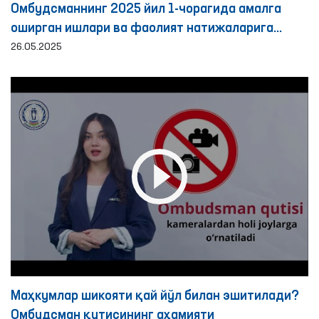
Oмбудсманнинг 2025 йил 1-чорагида амалга
оширган ишлари ва фаолият натижаларига
бағишланган БРИФИНГ
26.05.2025
Маҳкумлар шикояти қай йўл билан эшитилади?
Омбудсман қутисининг аҳамияти