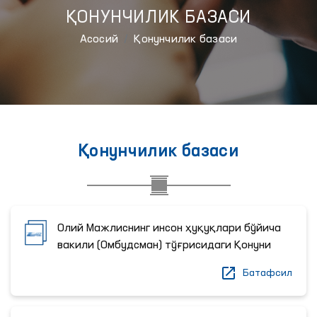
ҚОНУНЧИЛИК БАЗАСИ
Aсосий
Қонунчилик базаси
Қонунчилик базаси
Олий Мажлиснинг инсон ҳуқуқлари бўйича
вакили (Омбудсман) тўғрисидаги Қонуни
Батафсил