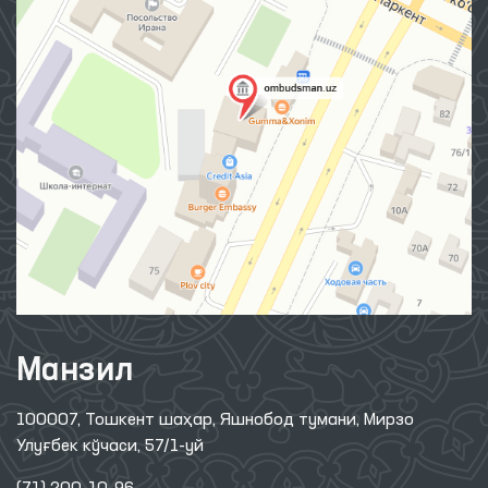
Манзил
100007, Тошкент шаҳар, Яшнобод тумани, Мирзо
Улуғбек кўчаси, 57/1-уй