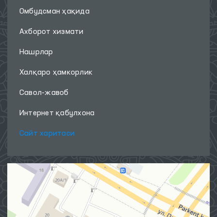
Омбудсман ҳақида
Ахборот хизмати
Нашрлар
Халқаро ҳамкорлик
Савол-жавоб
Интернет қабулхона
Сайт харитаси