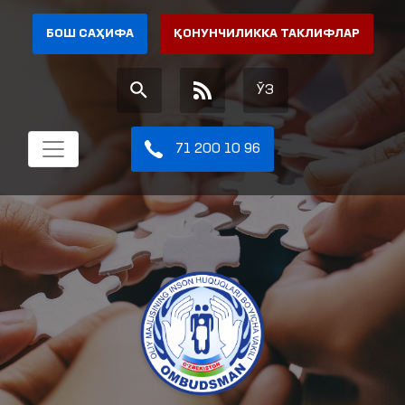
БОШ САҲИФА
ҚОНУНЧИЛИККА ТАКЛИФЛАР
ЎЗ
71 200 10 96