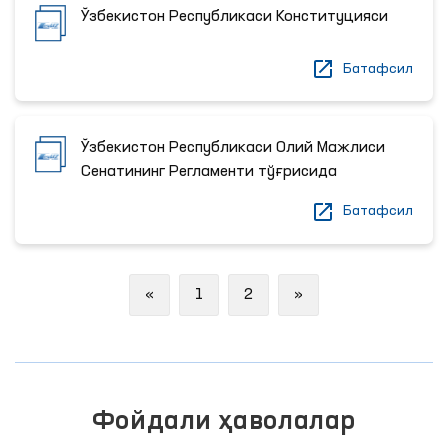
Ўзбекистон Республикаси Конституцияси
Батафсил
Ўзбекистон Республикаси Олий Мажлиси
Сенатининг Регламенти тўғрисида
Батафсил
Previous
Next
«
1
2
»
Фойдали ҳаволалар