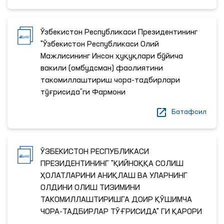
Ўзбекистон Республикаси Президентининг
"Ўзбекистон Республикаси Олий
Мажлисининг Инсон ҳуқуқлари бўйича
вакили (омбудсман) фаолиятини
такомиллаштириш чора-тадбирлари
тўғрисида”ги Фармони
Батафсил
ЎЗБЕКИСТОН РЕСПУБЛИКАСИ
ПРЕЗИДЕНТИНИНГ "ҚИЙНОҚҚА СОЛИШ
ҲОЛАТЛАРИНИ АНИҚЛАШ ВА УЛАРНИНГ
ОЛДИНИ ОЛИШ ТИЗИМИНИ
ТАКОМИЛЛАШТИРИШГА ДОИР ҚЎШИМЧА
ЧОРА-ТАДБИРЛАР ТЎҒРИСИДА" ГИ ҚАРОРИ