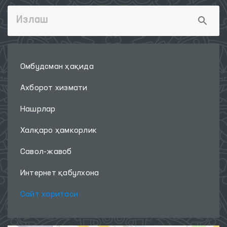
Омбудсман ҳақида
Ахборот хизмати
Нашрлар
Халқаро ҳамкорлик
Савол-жавоб
Интернет қабулхона
Сайт харитаси