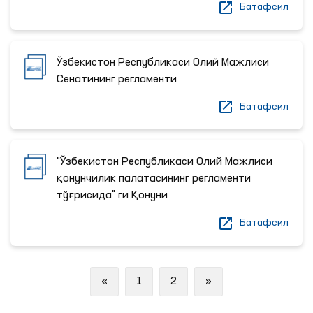
Батафсил
Ўзбекистон Республикаси Олий Мажлиси
Сенатининг регламенти
Батафсил
"Ўзбекистон Республикаси Олий Мажлиси
қонунчилик палатасининг регламенти
тўғрисида" ги Қонуни
Батафсил
Previous
Next
«
1
2
»