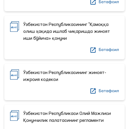
Батафсил
Ўзбекистон Республикасининг "Қамоққа
олиш ҳақида ишлаб чиқаришда жиноят
иши бўйича» қонуни
Батафсил
Ўзбекистон Республикасининг жиноят-
ижроия кодекси
Батафсил
Ўзбекистон Республикаси Олий Мажлиси
Қонунчилик палатасининг регламенти