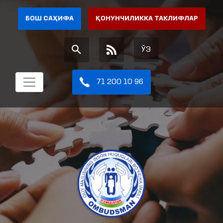
БОШ САҲИФА
ҚОНУНЧИЛИККА ТАКЛИФЛАР
ЎЗ
71 200 10 96