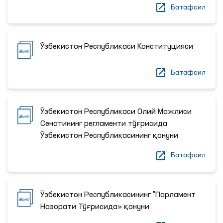
Батафсил
Ўзбекистон Республикаси Конституцияси
Батафсил
Ўзбекистон Республикаси Олий Мажлиси
Сенатининг регламенти тўғрисида
Ўзбекистон Республикасининг қонуни
Батафсил
Ўзбекистон Республикасининг "Парламент
Назорати Тўғрисида» қонуни