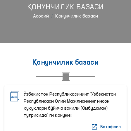
ҚОНУНЧИЛИК БАЗАСИ
Aсосий
Қонунчилик базаси
Қонунчилик базаси
Ўзбекистон Республикасининг "Ўзбекистон
Республикаси Олий Мажлисининг инсон
ҳуқуқлари бўйича вакили (Омбудсман)
тўғрисида" ги қонуни»
Батафсил