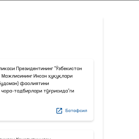
ликаси Президентининг "Ўзбекистон
 Мажлисининг Инсон ҳуқуқлари
будсман) фаолиятини
чора-тадбирлари тўғрисида”ги
Батафсил