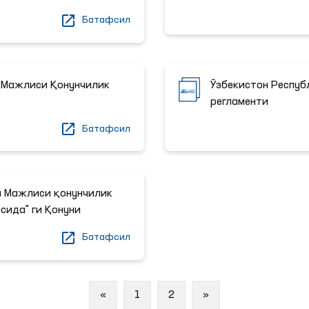
Батафсил
 Мажлиси Қонунчилик
Ўзбекистон Респуб
регламенти
Батафсил
й Мажлиси қонунчилик
сида" ги Қонуни
Батафсил
Previous
Next
«
1
2
»