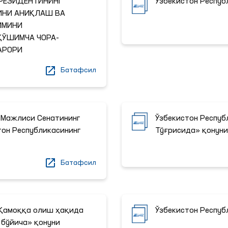
ПРЕЗИДЕНТИНИНГ
Ўзбекистон Респуб
ИНИ АНИҚЛАШ ВА
ИМИНИ
ЎШИМЧА ЧОРА-
АРОРИ
Батафсил
 Мажлиси Сенатининг
Ўзбекистон Респуб
тон Республикасининг
Тўғрисида» қонун
Батафсил
"Қамоққа олиш ҳақида
Ўзбекистон Респуб
бўйича» қонуни