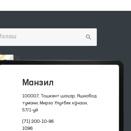
Манзил
100007, Тошкент шаҳар, Яшнобод
тумани, Мирзо Улуғбек кўчаси,
57/1-уй
(71) 200-10-96
1096