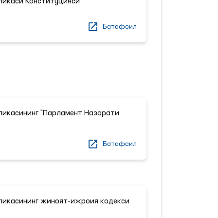
ликаси Конституцияси
Батафсил
ликасининг "Парламент Назорати
и
Батафсил
ликасининг жиноят-ижроия кодекси