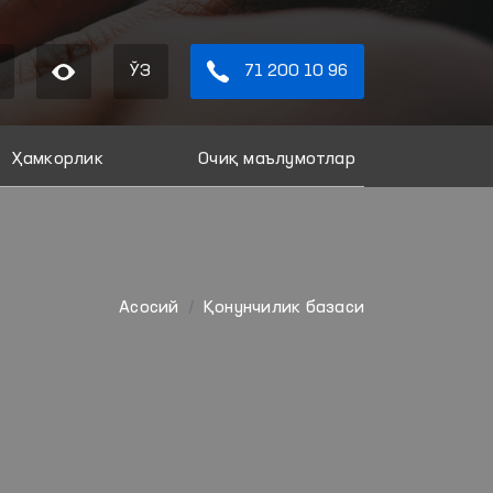
ЎЗ
71 200 10 96
Ҳамкорлик
Очиқ маълумотлар
Aсосий
Қонунчилик базаси