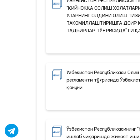
ЎЗБЕКИСТОН РЕСПУБЛИКАСИ 
"ҚИЙНОҚҚА СОЛИШ ҲОЛАТЛАР
УЛАРНИНГ ОЛДИНИ ОЛИШ ТИЗ
ТАКОМИЛЛАШТИРИШГА ДОИР Қ
ТАДБИРЛАР ТЎҒРИСИДА" ГИ Қ
Ўзбекистон Республикаси Олий
регламенти тўғрисида Ўзбекис
қонуни
Ўзбекистон Республикасининг 
ишлаб чиқаришда жиноят иши 