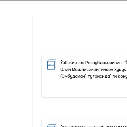
Ўзбекистон Республикасининг 
Олий Мажлисининг инсон ҳуқуқ
(Омбудсман) тўғрисида" ги қон