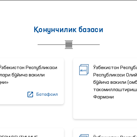
Қонунчилик базаси
"Ўзбекистон Республикаси
Ўзбекистон Респуб
лари бўйича вакили
Республикаси Олий
уни»
бўйича вакили (ом
такомиллаштириш 
Батафсил
Фармони