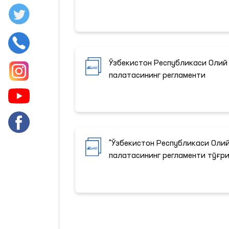
Ўзбекистон Республикаси Олий
палатасининг регламенти
"Ўзбекистон Республикаси Оли
палатасининг регламенти тўғри