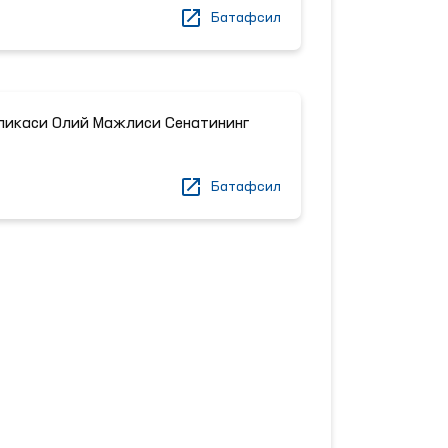
Батафсил
ликаси Олий Мажлиси Сенатининг
Батафсил