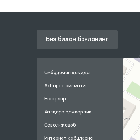
Биз билан боғланинг
Омбудсман ҳақида
Ахборот хизмати
Нашрлар
Халқаро ҳамкорлик
Савол-жавоб
Интернет қабулхона