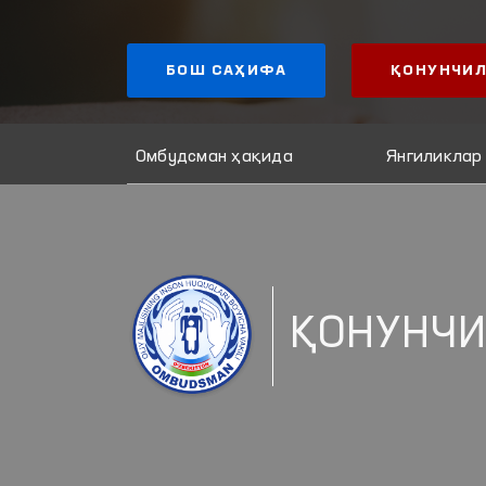
БОШ САҲИФА
ҚОНУНЧИЛ
Омбудсман ҳақида
Янгиликлар
ҚОНУНЧИ