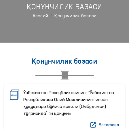
ҚОНУНЧИЛИК БАЗАСИ
Aсосий
Қонунчилик базаси
Қонунчилик базаси
Ўзбекистон Республикасининг "Ўзбекистон
Республикаси Олий Мажлисининг инсон
ҳуқуқлари бўйича вакили (Омбудсман)
тўғрисида" ги қонуни»
Батафсил