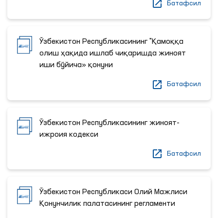
Батафсил
Ўзбекистон Республикасининг "Қамоққа
олиш ҳақида ишлаб чиқаришда жиноят
иши бўйича» қонуни
Батафсил
Ўзбекистон Республикасининг жиноят-
ижроия кодекси
Батафсил
Ўзбекистон Республикаси Олий Мажлиси
Қонунчилик палатасининг регламенти