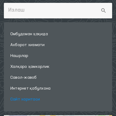
Омбудсман ҳақида
Ахборот хизмати
Нашрлар
Халқаро ҳамкорлик
Савол-жавоб
Интернет қабулхона
Сайт харитаси