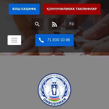
БОШ САҲИФА
ҚОНУНЧИЛИККА ТАКЛИФЛАР
ЎЗ
71 200 10 96