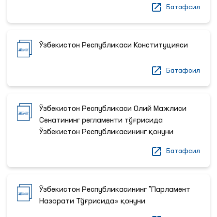
Батафсил
Ўзбекистон Республикаси Конституцияси
Батафсил
Ўзбекистон Республикаси Олий Мажлиси
Сенатининг регламенти тўғрисида
Ўзбекистон Республикасининг қонуни
Батафсил
Ўзбекистон Республикасининг "Парламент
Назорати Тўғрисида» қонуни