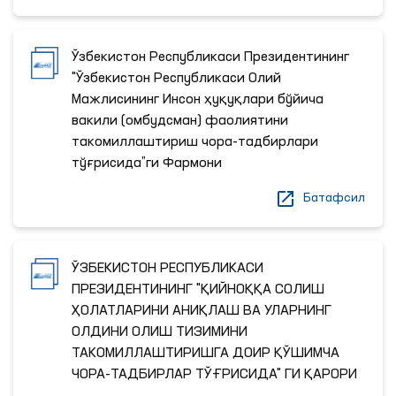
Ўзбекистон Республикаси Президентининг
"Ўзбекистон Республикаси Олий
Мажлисининг Инсон ҳуқуқлари бўйича
вакили (омбудсман) фаолиятини
такомиллаштириш чора-тадбирлари
тўғрисида”ги Фармони
Батафсил
ЎЗБЕКИСТОН РЕСПУБЛИКАСИ
ПРЕЗИДЕНТИНИНГ "ҚИЙНОҚҚА СОЛИШ
ҲОЛАТЛАРИНИ АНИҚЛАШ ВА УЛАРНИНГ
ОЛДИНИ ОЛИШ ТИЗИМИНИ
ТАКОМИЛЛАШТИРИШГА ДОИР ҚЎШИМЧА
ЧОРА-ТАДБИРЛАР ТЎҒРИСИДА" ГИ ҚАРОРИ