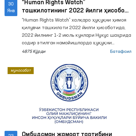
“Human Rights Watch”
30
ташкилотининг 2022 йилги ҳисоботи
Янв
бўйича муносабат
“Human Rights Watch” халқаро ҳуқуқни ҳимоя
қилувчи ташкилоти 2022 йилги ҳисоботида,
2022 йилнинг 1-2 июль кунлари Нукус шаҳрида
содир этилган намойишларда ҳуқуқни
муҳофаза қилувчи орган ходимлари
4875 Кўрди
Батафсил
томонидан намойишчиларни тарқатиш
мақсадида ҳаддан ташқари куч ишлатгани
муносабат
оқибатида кўплаб фуқаролар оғир тан
жароҳати олгани ва баъзилари вафот этгани
айтилган. Шунингдек, намойишларда 500 дан
ортиқ шахслар ҳибсга олингани ва ушбу
ахборот тайёрланаётганда уларнинг қанчаси
ҳибсда сақланаётгани номаълум эканлиги
қайд этилган.
Омбудсман жамоат тартибини