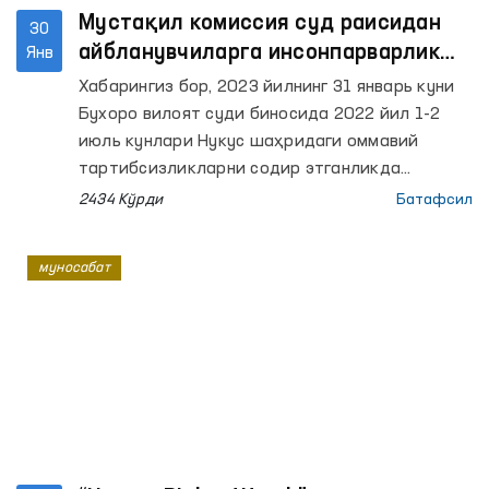
Мустақил комиссия суд раисидан
30
айбланувчиларга инсонпарварлик
Янв
тамойиллари асосида жазо
Хабарингиз бор, 2023 йилнинг 31 январь куни
тайинланишини сўради
Бухоро вилоят суди биносида 2022 йил 1-2
июль кунлари Нукус шаҳридаги оммавий
тартибсизликларни содир этганликда
айбланаётган 22 нафар судланувчига оид
2434 Кўрди
Батафсил
жиноят ишини кўриб чиқиш якуни бўйича суд
қарори эълон қилинади.
муносабат