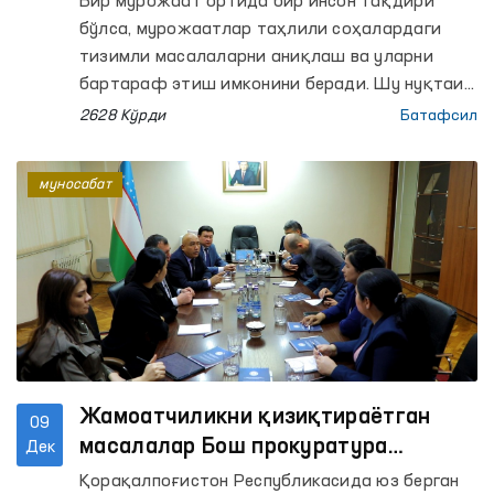
Бир мурожаат ортида бир инсон тақдири
бўлса, мурожаатлар таҳлили соҳалардаги
тизимли масалаларни аниқлаш ва уларни
бартараф этиш имконини беради. Шу нуқтаи
назардан Олий Мажлиснинг Инсон ҳуқуқлари
2628 Кўрди
Батафсил
бўйича вакили (омбудсман) номига келиб
тушаётган мурожаатлар мунтазам таҳлил
муносабат
қилиниб, қонун ҳужжатларидаги бўшлиқларни
бугунги кун талабига мос равишда
такомиллаштирилиши бўйича таклифлар
тайёрланмоқда.
Жамоатчиликни қизиқтираётган
09
масалалар Бош прокуратура
Дек
томонидан очиқланиши зарур -
Қорақалпоғистон Республикасида юз берган