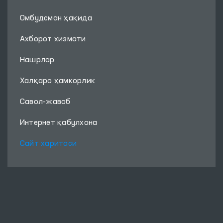
Омбудсман ҳақида
Ахборот хизмати
Нашрлар
Халқаро ҳамкорлик
Савол-жавоб
Интернет қабулхона
Сайт харитаси