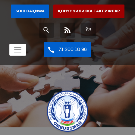
БОШ САҲИФА
ҚОНУНЧИЛИККА ТАКЛИФЛАР
ЎЗ
71 200 10 96