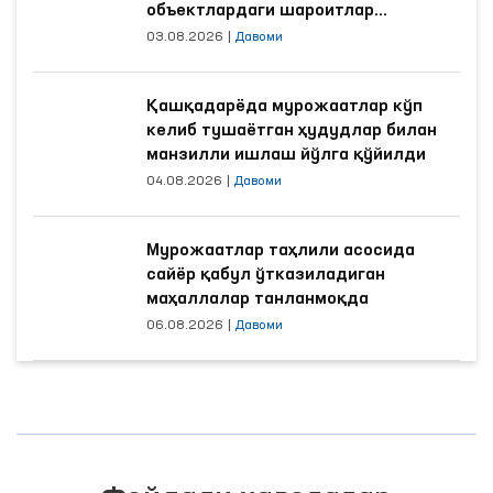
объектлардаги шароитлар
яхшиланди
03.08.2026
|
Давоми
Қашқадарёда мурожаатлар кўп
келиб тушаётган ҳудудлар билан
манзилли ишлаш йўлга қўйилди
04.08.2026
|
Давоми
Мурожаатлар таҳлили асосида
сайёр қабул ўтказиладиган
маҳаллалар танланмоқда
06.08.2026
|
Давоми