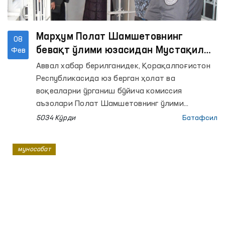
Марҳум Полат Шамшетовнинг
08
бевақт ўлими юзасидан Мустақил
Фев
комиссиянинг расмий баёноти
Аввал хабар берилганидек, Қорақалпоғистон
Республикасида юз берган ҳолат ва
воқеаларни ўрганиш бўйича комиссия
аъзолари Полат Шамшетовнинг ўлими
сабабларини аниқлаш мақсадида 4-сонли
5034 Кўрди
Батафсил
Тергов ҳибсхонасига бориб, у ердаги
шароитлар, камера ёзувлари, дастлабки
муносабат
тиббий хулоса ва бошқа тегишли
ҳужжатларни ўрганишди. Шунингдек, марҳум
билан битта камерада бўлган шахслар ва
тергов ҳибсхонаси ходимлари билан суҳбат
ўтказишди.