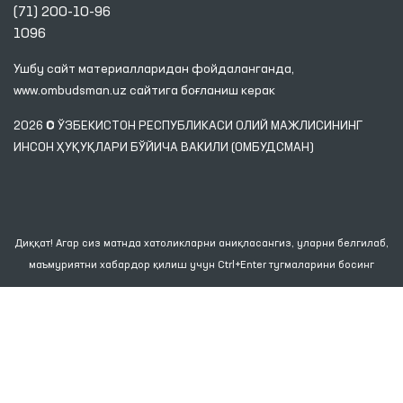
(71) 200-10-96
1096
Ушбу сайт материалларидан фойдаланганда,
www.ombudsman.uz
сайтига боғланиш керак
2026 © ЎЗБЕКИСТОН РЕСПУБЛИКАСИ ОЛИЙ МАЖЛИСИНИНГ
ИНСОН ҲУҚУҚЛАРИ БЎЙИЧА ВАКИЛИ (ОМБУДСМАН)
Диққат! Агар сиз матнда хатоликларни аниқласангиз, уларни белгилаб,
маъмуриятни хабардор қилиш учун Ctrl+Enter тугмаларини босинг