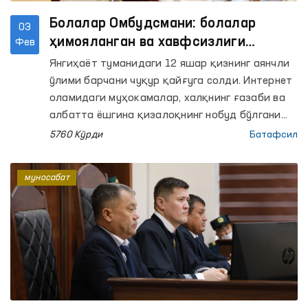
Болалар Омбудсмани: болалар
03
ҳимояланган ва хавфсизлиги
Фев
таъминланган жамиятда яшаши
Янгиҳаёт туманидаги 12 яшар қизнинг аянчли
лозим
ўлими барчани чуқур қайғуга солди. Интернет
оламидаги муҳокамалар, халқнинг ғазаби ва
албатта ёшгина қизалоқнинг нобуд бўлгани
мамлакатимизда болалар хавфсизлигини
5760 Кўрди
Батафсил
тўлиқ таъминланмаганлигини кўрсатади.
муносабат