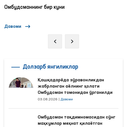
Омбудсманнинг бир куни
Давоми
‹
›
Долзарб янгиликлар
Қашқадарёда зўравонликдан
жабрланган аёлнинг ҳолати
Омбудсман томонидан ўрганилди
03.08.2026
|
Давоми
Омбудсман тақдимномасидан сўнг
маҳкумлар меҳнат қилаётган