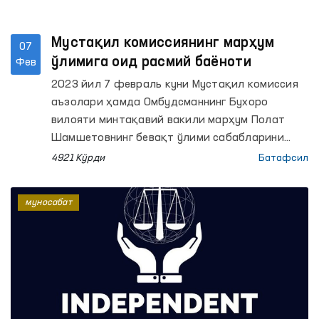
Мустақил комиссиянинг марҳум
07
ўлимига оид расмий баёноти
Фев
2023 йил 7 февраль куни Мустақил комиссия
аъзолари ҳамда Омбудсманнинг Бухоро
вилояти минтақавий вакили марҳум Полат
Шамшетовнинг бевақт ўлими сабабларини
ўрганиш мақсадида 4-сонли Тергов
4921 Кўрди
Батафсил
ҳибсхонасига ташриф буюришди.
муносабат