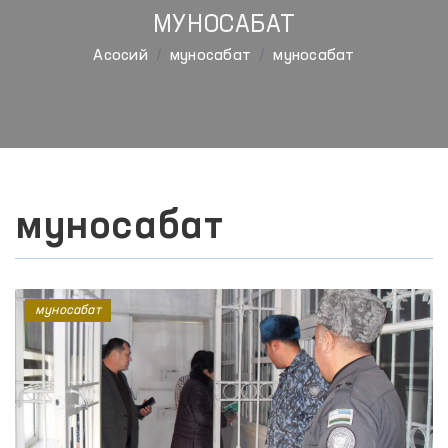
МУНОСАБАТ
Aсосий
муносабат
муносабат
муносабат
муносабат