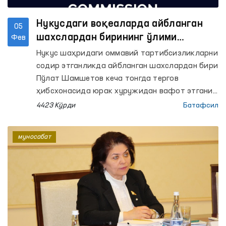
Нукусдаги воқеаларда айбланган
05
шахслардан бирининг ўлими
Фев
юзасидан расмий муносабат
Нукус шаҳридаги оммавий тартибсизликларни
содир этганликда айбланган шахслардан бири
Пўлат Шамшетов кеча тонгда тергов
ҳибсхонасида юрак хуружидан вафот этгани
бўйича хабарлар тарқалди.
4423 Кўрди
Батафсил
муносабат