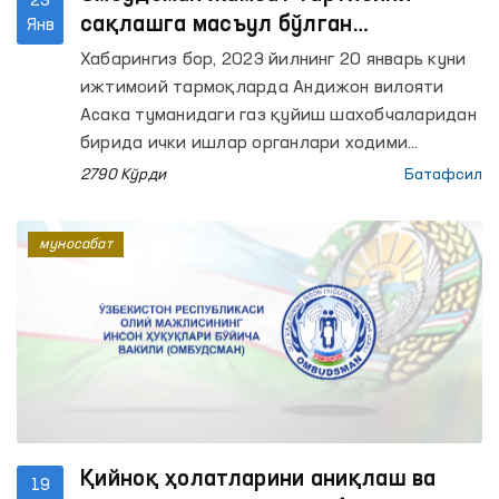
23
сақлашга масъул бўлган
Янв
ходимларни хизмат пайтида ортиқча
Хабарингиз бор, 2023 йилнинг 20 январь куни
хис-ҳаяжонга берилмасликка
ижтимоий тармоқларда Андижон вилояти
чақиради
Асака туманидаги газ қуйиш шахобчаларидан
бирида ички ишлар органлари ходими
фуқарога куч ишлатаётгани тасвирланган
2790 Кўрди
Батафсил
видеолавҳа кенг тарқалди.
муносабат
Қийноқ ҳолатларини аниқлаш ва
19