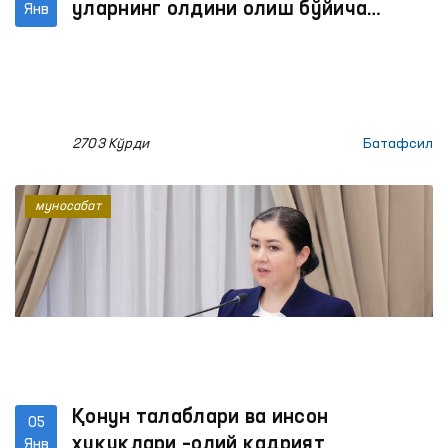
уларнинг олдини олиш бўйича
Янв
амалга оширилган ислоҳотлар
2703 Кўрди
Батафсил
муносабат
Қонун талаблари ва инсон
05
ҳуқуқлари –олий қадрият
Янв