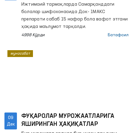
вафот этгани бўйича Болалар
Ижтимоий тармоқларда Самарқанддаги
Омбудсмани мониторинг ўтказди
болалар шифохонасида Док- 1МАКС
препарати сабаб 15 нафар бола вафот этгани
ҳақида маълумот тарқалди.
4998 Кўрди
Батафсил
муносабат
ФУҚАРОЛАР МУРОЖААТЛАРИГА
09
ЯШИРИНГАН ҲАҚИҚАТЛАР
Дек