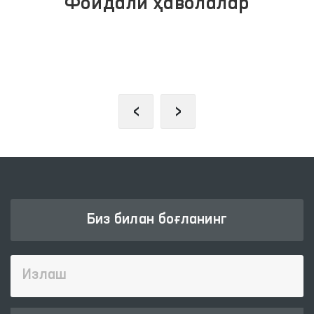
Фойдали ҳаволалар
ЖАМОАВИЙ МУРОЖААТЛАР
ПОРТАЛИ
‹
›
Биз билан боғланинг