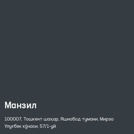
Манзил
100007, Тошкент шаҳар, Яшнобод тумани, Мирзо
Улуғбек кўчаси, 57/1-уй