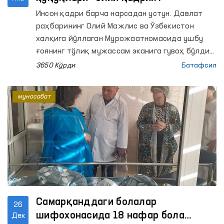
Инсон қадри барча нарсадан устун. Давлат
раҳбарининг Олий Мажлис ва Ўзбекистон
халқига йўллаган Мурожаатномасида ушбу
ғоянинг тўлиқ мужассам эканига гувоҳ бўлдик.
Таълим, соғлиқни сақлаш, электр энергия, газ,
3650 Кўрди
Батафсил
суд-ҳуқуқ, хуллас аҳолини қийнаб келаётган
масалаларнинг барчаси ушбу
муносабат
Мурожаатномадан ўрин олди. Аҳамиятлиси,
муаммолар аниқ кўрсатилди, таклифлар ҳам
аниқ илгари сурилди.
Самарқанддаги болалар
26
шифохонасида 18 нафар бола
Дек