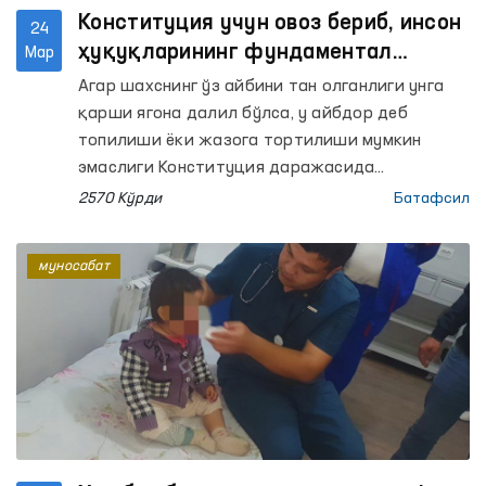
Конституция учун овоз бериб, инсон
24
ҳуқуқларининг фундаментал
Мар
асослари мустаҳкамланишига ҳисса
Агар шахснинг ўз айбини тан олганлиги унга
қўшинг!
қарши ягона далил бўлса, у айбдор деб
топилиши ёки жазога тортилиши мумкин
эмаслиги Конституция даражасида
белгиланмоқда. Бу билан қийноқ ҳолатларини
2570 Кўрди
Батафсил
келтириб чиқарувчи омиллар илдизи
қирқилмоқда. Шунингдек, инсон ҳуқуқларига
муносабат
оид халқаро ҳужжатларда акс этган Миранда
қоидаси, яъни шахсни ушлаб туриш чоғида
унга ҳуқуқлари, ушлаб турилиши асослари
тушунтирилиши бўйича ҳам норма
киритилаяпти.