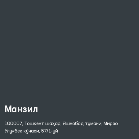
Манзил
100007, Тошкент шаҳар, Яшнобод тумани, Мирзо
Улуғбек кўчаси, 57/1-уй