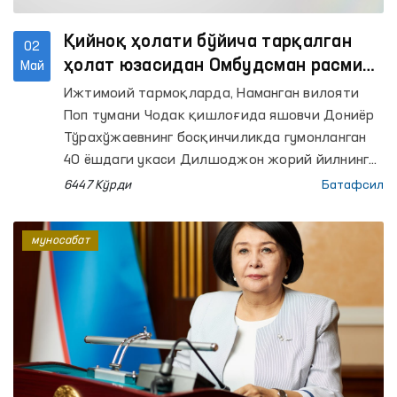
Қийноқ ҳолати бўйича тарқалган
02
ҳолат юзасидан Омбудсман расмий
Май
муносабати
Ижтимоий тармоқларда, Наманган вилояти
Поп тумани Чодак қишлоғида яшовчи Дониёр
Тўрахўжаевнинг босқинчиликда гумонланган
40 ёшдаги укаси Дилшоджон жорий йилнинг
12-15 апрель кунлари Тошкент шаҳар ИИББ
6447 Кўрди
Батафсил
Тергов бўлими ходимлари томонидан
қийноққа солинганлиги, оғиз ва қўллари скотч
муносабат
билан боғланиб, шафқатсиз муомалага дучор
қилинганлиги бўйича хабарлар тарқалди.