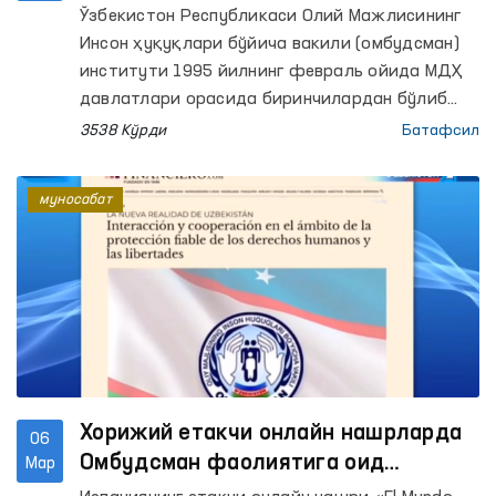
ишончли ҳимояси борасида ўзаро
Ўзбекистон Республикаси Олий Мажлисининг
ҳамкорлик
Инсон ҳуқуқлари бўйича вакили (омбудсман)
институти 1995 йилнинг февраль ойида МДҲ
давлатлари орасида биринчилардан бўлиб
Ўзбекистонда жорий этилган. Куни кеча
3538 Кўрди
Батафсил
Омбудсман институти 28 йиллигини 20 дан
ортиқ хорижий мамлакатларнинг инсон ҳуқуқ
муносабат
ва эркинликларини ҳимоя қилувчи ваколатли
органлари ва Омбудсманлари билан
биргаликда Самарқанд шаҳрида нишонлади.
Хорижий етакчи онлайн нашрларда
06
Омбудсман фаолиятига оид
Мар
хабарлар эълон қилинди