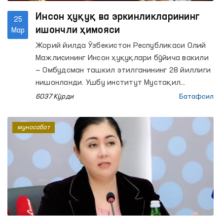
Инсон ҳуқуқ ва эркинликларининг
25
ишончли ҳимояси
Мар
Жорий йилда Ўзбекистон Республикаси Олий
Мажлисининг Инсон ҳуқуқлари бўйича вакили
— Омбудсман ташкил этилганининг 28 йиллиги
нишонланди. Ушбу институт Мустақил
Давлатлар Ҳамдўстлиги мамлакатлари
6037 Кўрди
Батафсил
орасида биринчилардан бўлиб бизнинг
юртимизда таъсис этилган.
муносабат