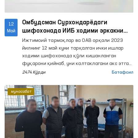
Омбудсман Сурхондарёдаги
12
шифохонада ИИБ ходими эркакни
Май
кишанлаб, жисмоний куч ишлатгани
Ижтимоий тармоқлар ва ОАВ орқали 2023
ҳолати бўйича муносабат билдирди
йилнинг 12 май куни тарқалган ички ишлар
ходими шифохонада қўли кишанланган
фуқарони қийнаб, уни калтаклагани акс этган
видео Омбудсманнинг Сурхондарё
2474 Кўрди
Батафсил
вилоятидаги минтақавий вакили Абдурашид
Артиков томонидан ўрганилди.
муносабат