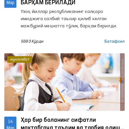
БАРҲАМ БЕРИЛАДИ
Мар
Узоқ йиллар республиканинг халқаро
имиджига салбий таъсир қилиб келган
мажбурий меҳнатга тўлиқ барҳам берилди.
5683 Кўрди
Батафсил
муносабат
Ҳар бир боланинг сифатли
14
мактабгача таълим ва тарбия олиш
Мар