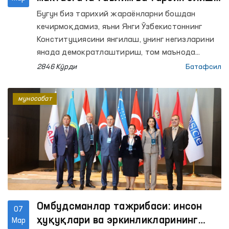
ҳуқуқи Конституцион норма
Бугун биз тарихий жараёнларни бошдан
сифатида таъминланади
кечирмоқдамиз, яъни Янги Ўзбекистоннинг
Конституциясини янгилаш, унинг негизларини
янада демократлаштириш, том маънода
халқчил Конституцияга айлантириш бўйича
2846 Кўрди
Батафсил
бошлаган ишларимизнинг мантиқий якунига
келмоқдамиз.
муносабат
Омбудсманлар тажрибаси: инсон
07
ҳуқуқлари ва эркинликларининг
Мар