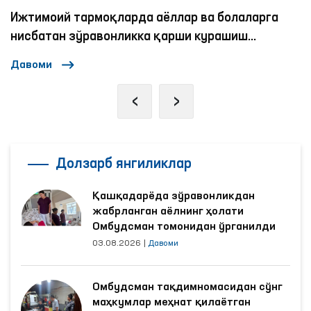
Ижтимоий тармоқларда аёллар ва болаларга
нисбатан зўравонликка қарши курашиш
механизмлари
Давоми
‹
›
Долзарб янгиликлар
Қашқадарёда зўравонликдан
жабрланган аёлнинг ҳолати
Омбудсман томонидан ўрганилди
03.08.2026
|
Давоми
Омбудсман тақдимномасидан сўнг
маҳкумлар меҳнат қилаётган