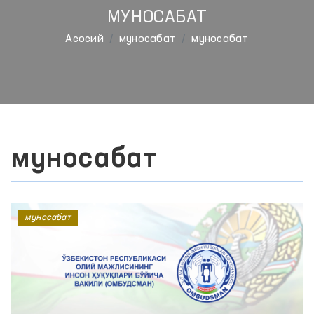
МУНОСАБАТ
Aсосий
муносабат
муносабат
муносабат
муносабат