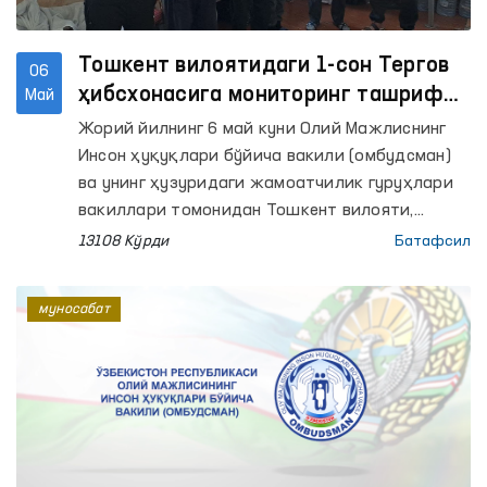
Тошкент вилоятидаги 1-сон Тергов
06
ҳибсхонасига мониторинг ташрифи
Май
амалга оширилди
Жорий йилнинг 6 май куни Олий Мажлиснинг
Инсон ҳуқуқлари бўйича вакили (омбудсман)
ва унинг ҳузуридаги жамоатчилик гуруҳлари
вакиллари томонидан Тошкент вилояти,
Зангиота туманидаги 1-сон Тергов
13108 Кўрди
Батафсил
ҳибсхонасига мониторинг ташрифи амалга
оширилди.
муносабат