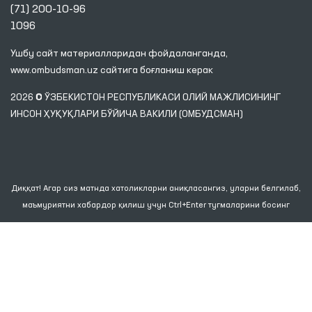
(71) 200-10-96
1096
Ушбу сайт материалларидан фойдаланганда,
www.ombudsman.uz
сайтига боғланиш керак
2026 © ЎЗБЕКИСТОН РЕСПУБЛИКАСИ ОЛИЙ МАЖЛИСИНИНГ
ИНСОН ҲУҚУҚЛАРИ БЎЙИЧА ВАКИЛИ (ОМБУДСМАН)
Диққат! Агар сиз матнда хатоликларни аниқласангиз, уларни белгилаб,
маъмуриятни хабардор қилиш учун Ctrl+Enter тугмаларини босинг