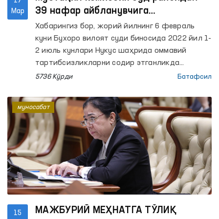
17
39 нафар айбланувчига
Мар
инсонпарварлик тамойиллари
Хабарингиз бор, жорий йилнинг 6 февраль
асосида жазо тайинланишини
куни Бухоро вилоят суди биносида 2022 йил 1-
сўради
2 июль кунлари Нукус шаҳрида оммавий
тартибсизликларни содир этганликда
айбланаётган 39 нафар судланувчига оид
5736 Кўрди
Батафсил
жиноят ишини кўриб чиқиш бўйича очиқ суд
жараёни бошланган эди.
муносабат
МАЖБУРИЙ МЕҲНАТГА ТЎЛИҚ
15