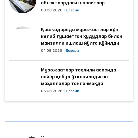
объектлардаги шароитлар
яхшиланди
03.08.2026
|
Давоми
Қашқадарёда мурожаатлар кўп
келиб тушаётган ҳудудлар билан
манзилли ишлаш йўлга қўйилди
04.08.2026
|
Давоми
Мурожаатлар таҳлили асосида
сайёр қабул ўтказиладиган
маҳаллалар танланмоқда
06.08.2026
|
Давоми