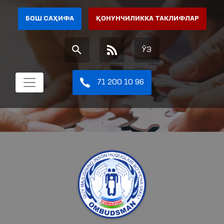
БОШ САҲИФА
ҚОНУНЧИЛИККА ТАКЛИФЛАР
ЎЗ
71 200 10 96