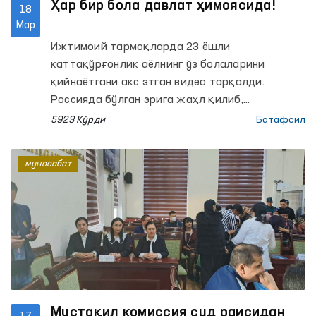
Ҳар бир бола давлат ҳимоясида!
18
Мар
Ижтимоий тармоқларда 23 ёшли
каттақўрғонлик аёлнинг ўз болаларини
қийнаётгани акс этган видео тарқалди.
Россияда бўлган эрига жаҳл қилиб,
болаларига зулм қилган “она” жамоатчилик
5923 Кўрди
Батафсил
нафратига учради.
муносабат
Мустақил комиссия суд раисидан