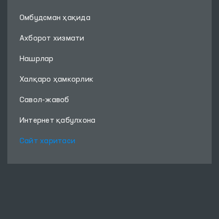
Омбудсман ҳақида
Ахборот хизмати
Нашрлар
Халқаро ҳамкорлик
Савол-жавоб
Интернет қабулхона
Сайт харитаси